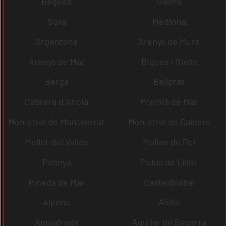
Begues
Gallifa
Sora
Mediona
Argentona
Arenys de Munt
Arenys de Mar
Bigues i Riells
Berga
Bellprat
Cabrera d´Anoia
Premià de Mar
Monistrol de Montserrat
Monistrol de Calders
Mollet del Vallès
Molins de Rei
Polinyà
Pobla de Lillet
Pineda de Mar
Castellbisbal
Alpens
Alella
Aiguafreda
Aguilar de Segarra