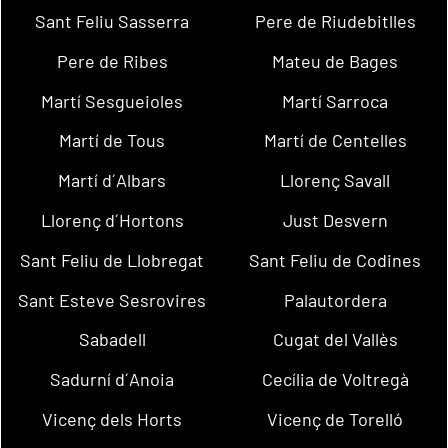
Sant Feliu Sasserra
Pere de Riudebitlles
Pere de Ribes
Mateu de Bages
Martí Sesgueioles
Martí Sarroca
Martí de Tous
Martí de Centelles
Martí d´Albars
Llorenç Savall
Llorenç d´Hortons
Just Desvern
Sant Feliu de Llobregat
Sant Feliu de Codines
Sant Esteve Sesrovires
Palautordera
Sabadell
Cugat del Vallès
Sadurní d´Anoia
Cecília de Voltregà
Vicenç dels Horts
Vicenç de Torelló