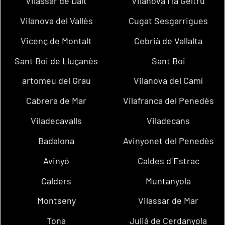
Vilassar de Dalt
Vilanova i la Geltrú
Vilanova del Vallès
Cugat Sesgarrigues
Vicenç de Montalt
Cebrià de Vallalta
Sant Boi de Lluçanès
Sant Boi
artomeu del Grau
Vilanova del Camí
Cabrera de Mar
Vilafranca del Penedès
Viladecavalls
Viladecans
Badalona
Avinyonet del Penedès
Avinyó
Caldes d´Estrac
Calders
Muntanyola
Montseny
Vilassar de Mar
Tona
Julià de Cerdanyola