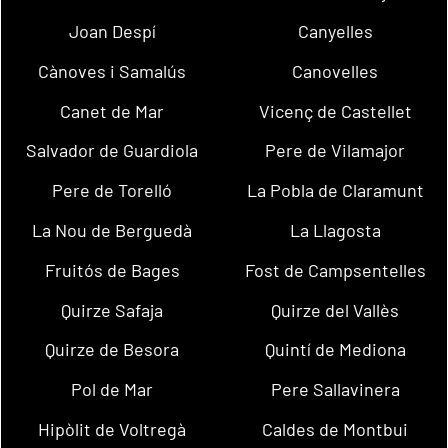
Joan Despí
Canyelles
Cànoves i Samalús
Canovelles
Canet de Mar
Vicenç de Castellet
Salvador de Guardiola
Pere de Vilamajor
Pere de Torelló
La Pobla de Claramunt
La Nou de Berguedà
La Llagosta
Fruitós de Bages
Fost de Campsentelles
Quirze Safaja
Quirze del Vallès
Quirze de Besora
Quintí de Mediona
Pol de Mar
Pere Sallavinera
Hipòlit de Voltregà
Caldes de Montbui