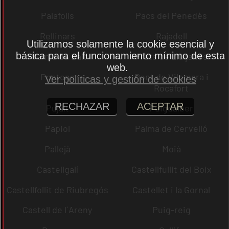
Palafolls
Pacs del Penedès
Rellinars
Rajadell
Utilizamos solamente la cookie esencial y
básica para el funcionamiento mínimo de esta
Premià de Dalt
Prats de Lluçanès
web.
Pontons
Pont de Vilomara i
Ver políticas y gestión de cookies
Rocafort
RECHAZAR
ACEPTAR
Pujalt
Puigdàlber
Papiol
Palma de Cervelló
Pallejà
Moià
Castellgalí
Castellfullit del Boix
Castellfollit de Riubregós
Castellet i la Gornal
Castell de l´Areny
Puig-reig