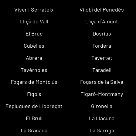
Viver i Serrateix
Vilobí del Penedès
Lliçà de Vall
Lliçà d´Amunt
El Bruc
Dosrius
Cubelles
Tordera
Abrera
Tavertet
Tavèrnoles
Taradell
Fogars de Montclús
Fogars de la Selva
Fígols
Figaró-Montmany
Esplugues de Llobregat
Gironella
El Brull
La Llacuna
La Granada
La Garriga