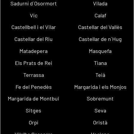
Sadurní d´Osormort
Vilada
Vic
Calaf
Castellbell i el Vilar
Castellar del Vallès
Castellar del Riu
Castellar de n´Hug
Matadepera
Masquefa
Els Prats de Rei
Tiana
Terrassa
Teià
Fe del Penedès
Margarida i els Monjos
Margarida de Montbui
Sobremunt
Sitges
Seva
Orpí
Oristà