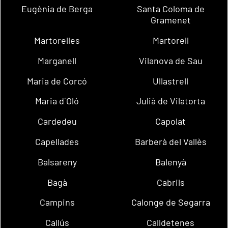
Eugènia de Berga
Santa Coloma de
Gramenet
Martorelles
Martorell
Marganell
Vilanova de Sau
Maria de Corcó
Ullastrell
Maria d´Oló
Julià de Vilatorta
Cardedeu
Capolat
Capellades
Barberà del Vallès
Balsareny
Balenyà
Bagà
Cabrils
Campins
Calonge de Segarra
Callús
Calldetenes