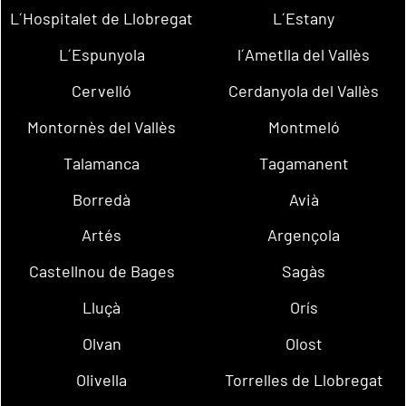
L´Hospitalet de Llobregat
L´Estany
L´Espunyola
l´Ametlla del Vallès
Cervelló
Cerdanyola del Vallès
Montornès del Vallès
Montmeló
Talamanca
Tagamanent
Borredà
Avià
Artés
Argençola
Castellnou de Bages
Sagàs
Lluçà
Orís
Olvan
Olost
Olivella
Torrelles de Llobregat