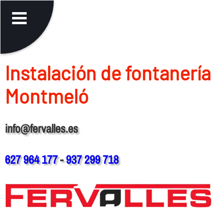
Instalación de fontanerí­a
Montmeló
info@fervalles.es
627 964 177
-
937 299 718