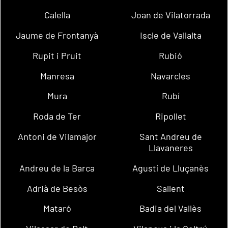
Calella
Joan de Vilatorrada
Jaume de Frontanyà
Iscle de Vallalta
Rupit i Pruit
Rubió
Manresa
Navarcles
Mura
Rubí
Roda de Ter
Ripollet
Antoni de Vilamajor
Sant Andreu de
Llavaneres
Andreu de la Barca
Agustí de Lluçanès
Adrià de Besòs
Sallent
Mataró
Badia del Vallès