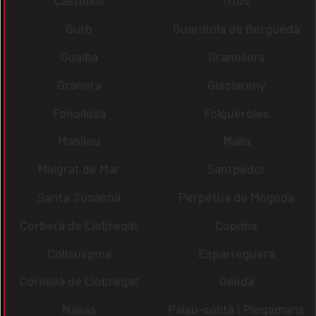
Castellolí
rrius
Gurb
Guardiola de Berguedà
Gualba
Granollers
Granera
Gisclareny
Fonollosa
Folgueroles
Manlleu
Malla
Malgrat de Mar
Santpedor
Santa Susanna
Perpètua de Mogoda
Corbera de Llobregat
Copons
Collsuspina
Esparreguera
Cornellà de Llobregat
Gelida
Navas
Palau-solità i Plegamans