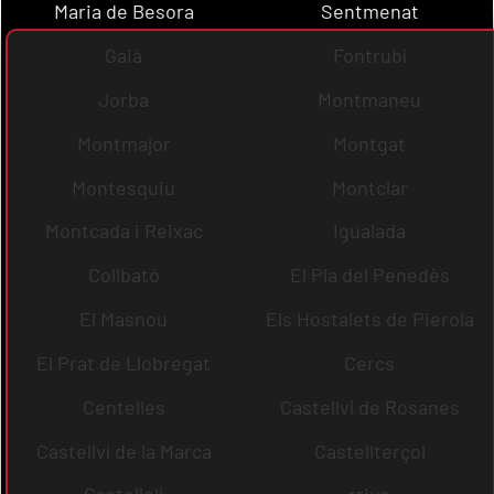
Maria de Besora
Sentmenat
Gaià
Fontrubí
Jorba
Montmaneu
Montmajor
Montgat
Montesquiu
Montclar
Montcada i Reixac
Igualada
Collbató
El Pla del Penedès
El Masnou
Els Hostalets de Pierola
El Prat de Llobregat
Cercs
Centelles
Castellví de Rosanes
Castellví de la Marca
Castellterçol