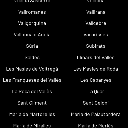
Vilalba Sasserra
Veciana
Vallromanes
Vallirana
Vallgorguina
Vallcebre
Vallbona d´Anoia
Vacarisses
Súria
Subirats
Saldes
Llinars del Vallès
Les Masíes de Voltregà
Les Masies de Roda
Les Franqueses del Vallès
Les Cabanyes
La Roca del Vallès
La Quar
Sant Climent
Sant Celoni
Maria de Martorelles
Maria de Palautordera
Maria de Miralles
Maria de Merlès