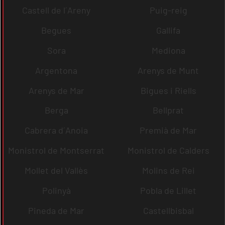
Castell de l´Areny
Puig-reig
Begues
Gallifa
Sora
Mediona
Argentona
Arenys de Munt
Arenys de Mar
Bigues i Riells
Berga
Bellprat
Cabrera d´Anoia
Premià de Mar
Monistrol de Montserrat
Monistrol de Calders
Mollet del Vallès
Molins de Rei
Polinyà
Pobla de Lillet
Pineda de Mar
Castellbisbal