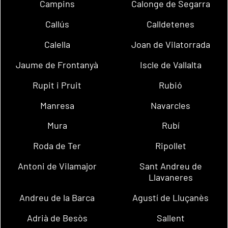
Campins
Calonge de Segarra
Callús
Calldetenes
Calella
Joan de Vilatorrada
Jaume de Frontanyà
Iscle de Vallalta
Rupit i Pruit
Rubió
Manresa
Navarcles
Mura
Rubí
Roda de Ter
Ripollet
Antoni de Vilamajor
Sant Andreu de
Llavaneres
Andreu de la Barca
Agustí de Lluçanès
Adrià de Besòs
Sallent