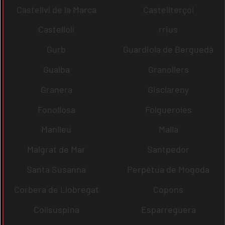
Castellví de la Marca
Castellterçol
Castellolí
rrius
Gurb
Guardiola de Berguedà
Gualba
Granollers
Granera
Gisclareny
Fonollosa
Folgueroles
Manlleu
Malla
Malgrat de Mar
Santpedor
Santa Susanna
Perpètua de Mogoda
Corbera de Llobregat
Copons
Collsuspina
Esparreguera