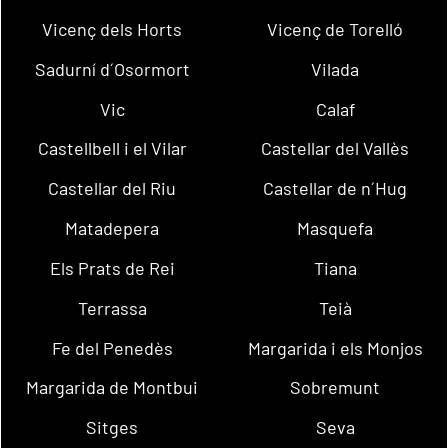
Vicenç dels Horts
Vicenç de Torelló
Sadurní d´Osormort
Vilada
Vic
Calaf
Castellbell i el Vilar
Castellar del Vallès
Castellar del Riu
Castellar de n´Hug
Matadepera
Masquefa
Els Prats de Rei
Tiana
Terrassa
Teià
Fe del Penedès
Margarida i els Monjos
Margarida de Montbui
Sobremunt
Sitges
Seva