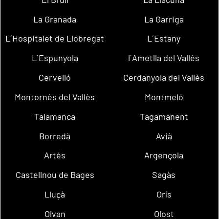
La Granada
La Garriga
L´Hospitalet de Llobregat
L´Estany
L´Espunyola
l´Ametlla del Vallès
Cervelló
Cerdanyola del Vallès
Montornès del Vallès
Montmeló
Talamanca
Tagamanent
Borredà
Avià
Artés
Argençola
Castellnou de Bages
Sagàs
Lluçà
Orís
Olvan
Olost