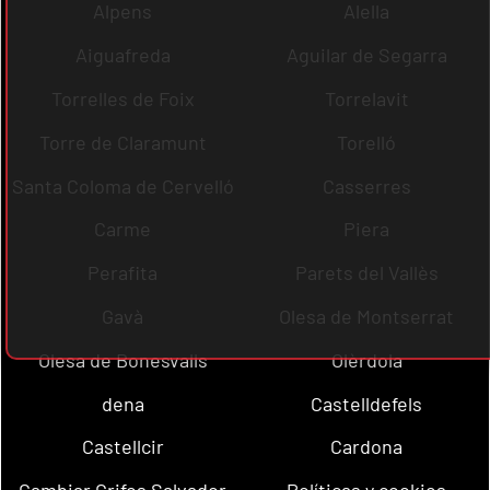
Alpens
Alella
Aiguafreda
Aguilar de Segarra
Torrelles de Foix
Torrelavit
Torre de Claramunt
Torelló
Santa Coloma de Cervelló
Casserres
Carme
Piera
Perafita
Parets del Vallès
Gavà
Olesa de Montserrat
Olesa de Bonesvalls
Olèrdola
dena
Castelldefels
Castellcir
Cardona