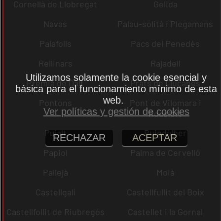
Cornellà de Llobregat
Gelida
Navas
Palau-solità i Plegamans
Palafolls
Pacs del Penedès
Rellinars
Rajadell
Utilizamos solamente la cookie esencial y
Premià de Dalt
Prats de Lluçanès
básica para el funcionamiento mínimo de esta
web.
Pontons
Pont de Vilomara i
Ver políticas y gestión de cookies
Rocafort
Pujalt
Puigdàlber
RECHAZAR
ACEPTAR
Papiol
Palma de Cervelló
Pallejà
Moià
Castellgalí
Castellfullit del Boix
Castellfollit de Riubregós
Castellet i la Gornal