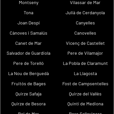
Montseny
Vilassar de Mar
Tona
Julià de Cerdanyola
Joan Despí
Canyelles
Cànoves i Samalús
Canovelles
Canet de Mar
Vicenç de Castellet
Salvador de Guardiola
Pere de Vilamajor
Pere de Torelló
La Pobla de Claramunt
La Nou de Berguedà
La Llagosta
Fruitós de Bages
Fost de Campsentelles
Quirze Safaja
Quirze del Vallès
Quirze de Besora
Quintí de Mediona
Pol de Mar
Pere Sallavinera