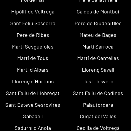
Hipòlit de Voltregà
Caldes de Montbui
Sant Feliu Sasserra
Pere de Riudebitlles
Pere de Ribes
Mateu de Bages
Martí Sesgueioles
Martí Sarroca
Martí de Tous
Martí de Centelles
Martí d´Albars
Llorenç Savall
Llorenç d´Hortons
Just Desvern
Sant Feliu de Llobregat
Sant Feliu de Codines
Sant Esteve Sesrovires
Palautordera
Sabadell
Cugat del Vallès
Sadurní d´Anoia
Cecília de Voltregà