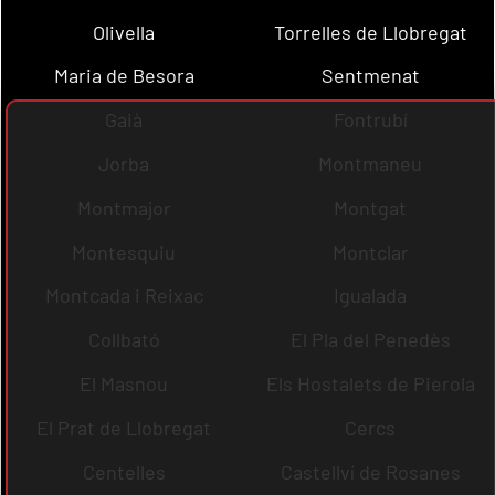
Olivella
Torrelles de Llobregat
Maria de Besora
Sentmenat
Gaià
Fontrubí
Jorba
Montmaneu
Montmajor
Montgat
Montesquiu
Montclar
Montcada i Reixac
Igualada
Collbató
El Pla del Penedès
El Masnou
Els Hostalets de Pierola
El Prat de Llobregat
Cercs
Centelles
Castellví de Rosanes