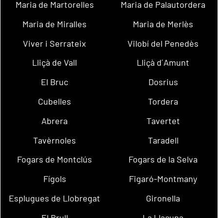
Maria de Martorelles
Maria de Palautordera
Maria de Miralles
Maria de Merlès
Viver i Serrateix
Vilobí del Penedès
Lliçà de Vall
Lliçà d´Amunt
El Bruc
Dosrius
Cubelles
Tordera
Abrera
Tavertet
Tavèrnoles
Taradell
Fogars de Montclús
Fogars de la Selva
Fígols
Figaró-Montmany
Esplugues de Llobregat
Gironella
El Brull
La Llacuna