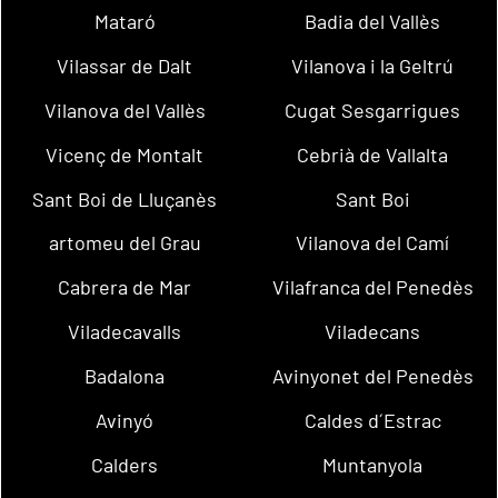
Mataró
Badia del Vallès
Vilassar de Dalt
Vilanova i la Geltrú
Vilanova del Vallès
Cugat Sesgarrigues
Vicenç de Montalt
Cebrià de Vallalta
Sant Boi de Lluçanès
Sant Boi
artomeu del Grau
Vilanova del Camí
Cabrera de Mar
Vilafranca del Penedès
Viladecavalls
Viladecans
Badalona
Avinyonet del Penedès
Avinyó
Caldes d´Estrac
Calders
Muntanyola