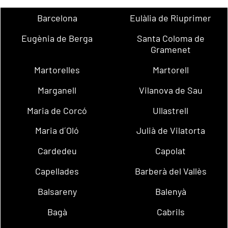
Barcelona
Eulàlia de Riuprimer
Eugènia de Berga
Santa Coloma de
Gramenet
Martorelles
Martorell
Marganell
Vilanova de Sau
Maria de Corcó
Ullastrell
Maria d´Oló
Julià de Vilatorta
Cardedeu
Capolat
Capellades
Barberà del Vallès
Balsareny
Balenyà
Bagà
Cabrils