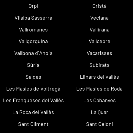
Orpí
Oristà
Vilalba Sasserra
Veciana
Vallromanes
Vallirana
Vallgorguina
Vallcebre
Vallbona d´Anoia
Vacarisses
Súria
Subirats
Saldes
Llinars del Vallès
Les Masíes de Voltregà
Les Masies de Roda
Les Franqueses del Vallès
Les Cabanyes
La Roca del Vallès
La Quar
Sant Climent
Sant Celoni