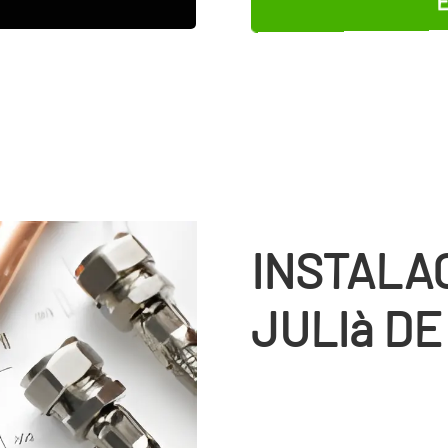
INSTALA
JULIà D