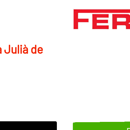
a Julià de
E