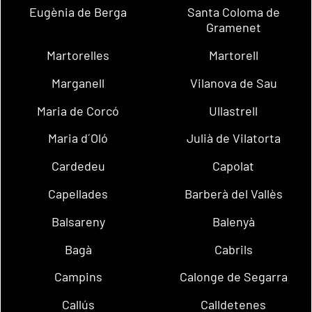
Eugènia de Berga
Santa Coloma de
Gramenet
Martorelles
Martorell
Marganell
Vilanova de Sau
Maria de Corcó
Ullastrell
Maria d´Oló
Julià de Vilatorta
Cardedeu
Capolat
Capellades
Barberà del Vallès
Balsareny
Balenyà
Bagà
Cabrils
Campins
Calonge de Segarra
Callús
Calldetenes