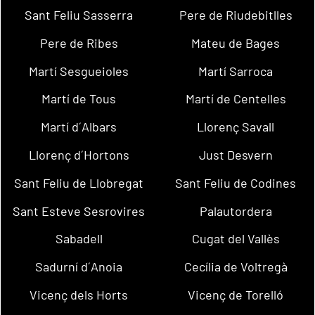
Sant Feliu Sasserra
Pere de Riudebitlles
Pere de Ribes
Mateu de Bages
Martí Sesgueioles
Martí Sarroca
Martí de Tous
Martí de Centelles
Martí d´Albars
Llorenç Savall
Llorenç d´Hortons
Just Desvern
Sant Feliu de Llobregat
Sant Feliu de Codines
Sant Esteve Sesrovires
Palautordera
Sabadell
Cugat del Vallès
Sadurní d´Anoia
Cecília de Voltregà
Vicenç dels Horts
Vicenç de Torelló