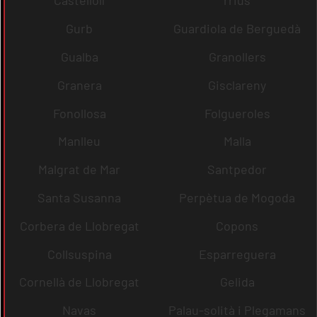
Castellolí
rrius
Gurb
Guardiola de Berguedà
Gualba
Granollers
Granera
Gisclareny
Fonollosa
Folgueroles
Manlleu
Malla
Malgrat de Mar
Santpedor
Santa Susanna
Perpètua de Mogoda
Corbera de Llobregat
Copons
Collsuspina
Esparreguera
Cornellà de Llobregat
Gelida
Navas
Palau-solità i Plegamans