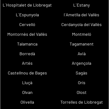
L´Hospitalet de Llobregat
L´Estany
L´Espunyola
l´Ametlla del Vallès
Cervelló
Cerdanyola del Vallès
Montornès del Vallès
Montmeló
Talamanca
Tagamanent
Borredà
Avià
Artés
Argençola
Castellnou de Bages
Sagàs
Lluçà
Orís
Olvan
Olost
Olivella
Torrelles de Llobregat