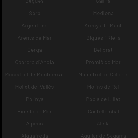
Begues
Gallifa
Sora
Mediona
Argentona
Arenys de Munt
Arenys de Mar
Bigues i Riells
Berga
Bellprat
Cabrera d´Anoia
Premià de Mar
Monistrol de Montserrat
Monistrol de Calders
Mollet del Vallès
Molins de Rei
Polinyà
Pobla de Lillet
Pineda de Mar
Castellbisbal
Alpens
Alella
Aiguafreda
Aguilar de Segarra