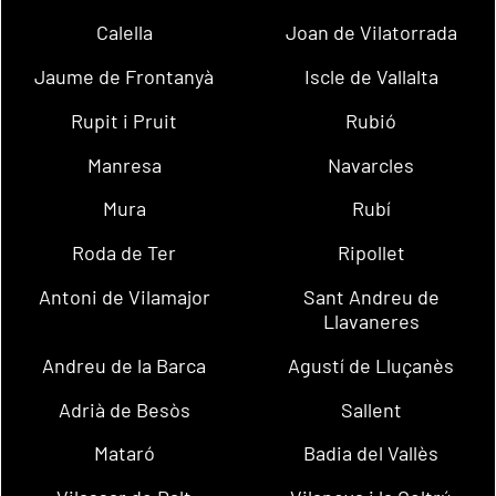
Calella
Joan de Vilatorrada
Jaume de Frontanyà
Iscle de Vallalta
Rupit i Pruit
Rubió
Manresa
Navarcles
Mura
Rubí
Roda de Ter
Ripollet
Antoni de Vilamajor
Sant Andreu de
Llavaneres
Andreu de la Barca
Agustí de Lluçanès
Adrià de Besòs
Sallent
Mataró
Badia del Vallès