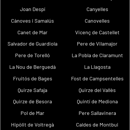
Joan Despí
Canyelles
Cànoves i Samalús
Canovelles
Canet de Mar
Vicenç de Castellet
Salvador de Guardiola
Pere de Vilamajor
Pere de Torelló
La Pobla de Claramunt
La Nou de Berguedà
La Llagosta
Fruitós de Bages
Fost de Campsentelles
Quirze Safaja
Quirze del Vallès
Quirze de Besora
Quintí de Mediona
Pol de Mar
Pere Sallavinera
Hipòlit de Voltregà
Caldes de Montbui