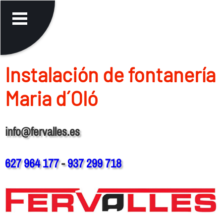
Instalación de fontanerí­a
Maria d´Oló
info@fervalles.es
627 964 177
-
937 299 718