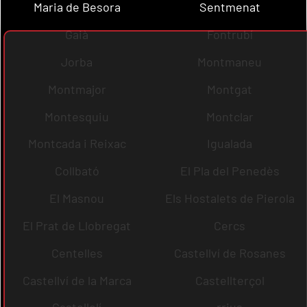
Maria de Besora
Sentmenat
Gaià
Fontrubí
Jorba
Montmaneu
Montmajor
Montgat
Montesquiu
Montclar
Montcada i Reixac
Igualada
Collbató
El Pla del Penedès
El Masnou
Els Hostalets de Pierola
El Prat de Llobregat
Cercs
Centelles
Castellví de Rosanes
Castellví de la Marca
Castellterçol