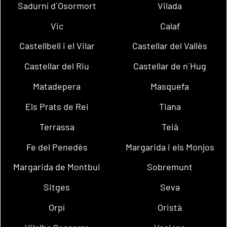
Sadurní d´Osormort
Vilada
Vic
Calaf
Castellbell i el Vilar
Castellar del Vallès
Castellar del Riu
Castellar de n´Hug
Matadepera
Masquefa
Els Prats de Rei
Tiana
Terrassa
Teià
Fe del Penedès
Margarida i els Monjos
Margarida de Montbui
Sobremunt
Sitges
Seva
Orpí
Oristà