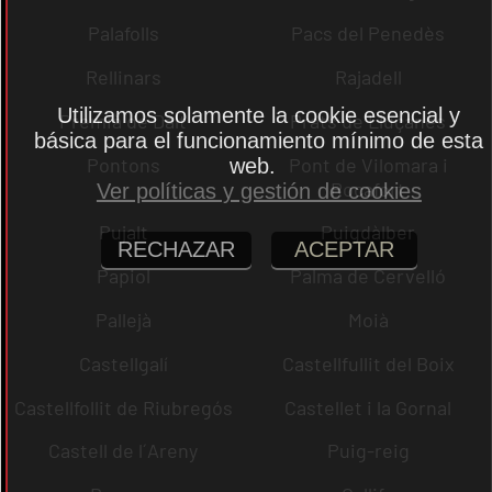
Palafolls
Pacs del Penedès
Rellinars
Rajadell
Utilizamos solamente la cookie esencial y
Premià de Dalt
Prats de Lluçanès
básica para el funcionamiento mínimo de esta
Pontons
Pont de Vilomara i
web.
Rocafort
Ver políticas y gestión de cookies
Pujalt
Puigdàlber
RECHAZAR
ACEPTAR
Papiol
Palma de Cervelló
Pallejà
Moià
Castellgalí
Castellfullit del Boix
Castellfollit de Riubregós
Castellet i la Gornal
Castell de l´Areny
Puig-reig