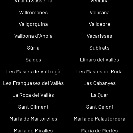
Vilalba Sasserra
Veciana
Vallromanes
Vallirana
Vallgorguina
Vallcebre
Vallbona d´Anoia
Vacarisses
Súria
Subirats
Saldes
Llinars del Vallès
Les Masíes de Voltregà
Les Masies de Roda
Les Franqueses del Vallès
Les Cabanyes
La Roca del Vallès
La Quar
Sant Climent
Sant Celoni
Maria de Martorelles
Maria de Palautordera
Maria de Miralles
Maria de Merlès