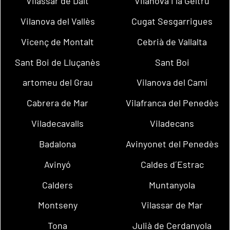
Vilassar de Dalt
Vilanova i la Geltrú
Vilanova del Vallès
Cugat Sesgarrigues
Vicenç de Montalt
Cebrià de Vallalta
Sant Boi de Lluçanès
Sant Boi
artomeu del Grau
Vilanova del Camí
Cabrera de Mar
Vilafranca del Penedès
Viladecavalls
Viladecans
Badalona
Avinyonet del Penedès
Avinyó
Caldes d´Estrac
Calders
Muntanyola
Montseny
Vilassar de Mar
Tona
Julià de Cerdanyola