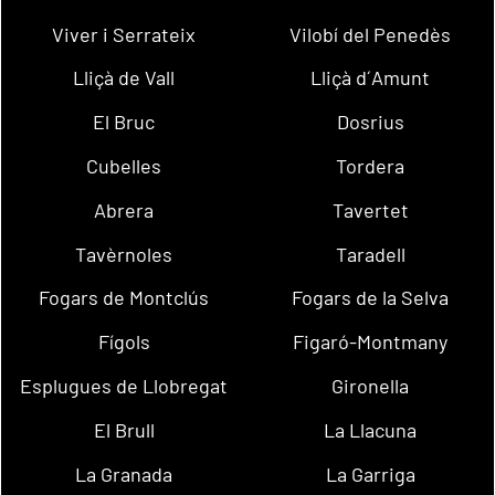
Viver i Serrateix
Vilobí del Penedès
Lliçà de Vall
Lliçà d´Amunt
El Bruc
Dosrius
Cubelles
Tordera
Abrera
Tavertet
Tavèrnoles
Taradell
Fogars de Montclús
Fogars de la Selva
Fígols
Figaró-Montmany
Esplugues de Llobregat
Gironella
El Brull
La Llacuna
La Granada
La Garriga