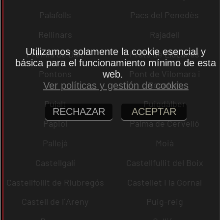
Palafolls
Pacs del Penedès
Rellinars
Rajadell
Utilizamos solamente la cookie esencial y
Premià de Dalt
Prats de Lluçanès
básica para el funcionamiento mínimo de esta
Pontons
Pont de Vilomara i
web.
Rocafort
Ver políticas y gestión de cookies
Pujalt
Puigdàlber
RECHAZAR
ACEPTAR
Papiol
Palma de Cervelló
Pallejà
Moià
Castellgalí
Castellfullit del Boix
Castellfollit de Riubregós
Castellet i la Gornal
Castell de l´Areny
Puig-reig