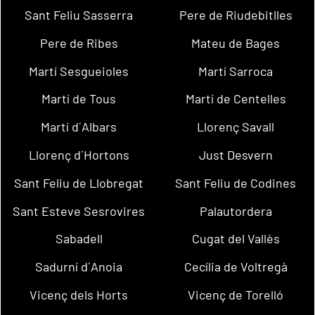
Sant Feliu Sasserra
Pere de Riudebitlles
Pere de Ribes
Mateu de Bages
Martí Sesgueioles
Martí Sarroca
Martí de Tous
Martí de Centelles
Martí d´Albars
Llorenç Savall
Llorenç d´Hortons
Just Desvern
Sant Feliu de Llobregat
Sant Feliu de Codines
Sant Esteve Sesrovires
Palautordera
Sabadell
Cugat del Vallès
Sadurní d´Anoia
Cecília de Voltregà
Vicenç dels Horts
Vicenç de Torelló