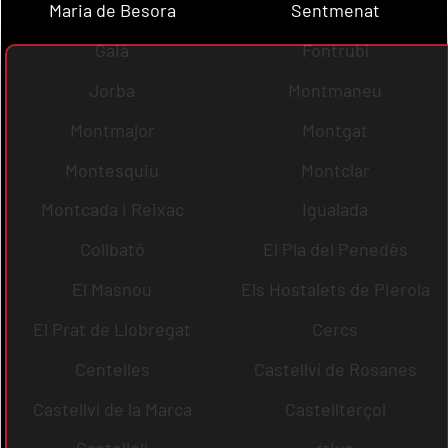
Maria de Besora
Sentmenat
Gaià
Fontrubí
Jorba
Montmaneu
Montmajor
Montgat
Montesquiu
Montclar
Montcada i Reixac
Igualada
Collbató
El Pla del Penedès
El Masnou
Els Hostalets de Pierola
El Prat de Llobregat
Cercs
Centelles
Castellví de Rosanes
Castellví de la Marca
Castellterçol