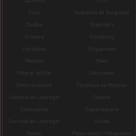
Castellolí
rrius
Gurb
Guardiola de Berguedà
Gualba
Granollers
Granera
Gisclareny
Fonollosa
Folgueroles
Manlleu
Malla
Malgrat de Mar
Santpedor
Santa Susanna
Perpètua de Mogoda
Corbera de Llobregat
Copons
Collsuspina
Esparreguera
Cornellà de Llobregat
Gelida
Navas
Palau-solità i Plegamans