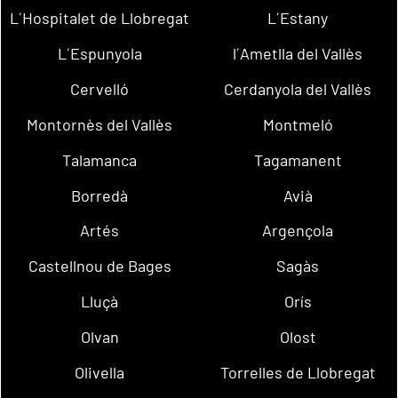
L´Hospitalet de Llobregat
L´Estany
L´Espunyola
l´Ametlla del Vallès
Cervelló
Cerdanyola del Vallès
Montornès del Vallès
Montmeló
Talamanca
Tagamanent
Borredà
Avià
Artés
Argençola
Castellnou de Bages
Sagàs
Lluçà
Orís
Olvan
Olost
Olivella
Torrelles de Llobregat