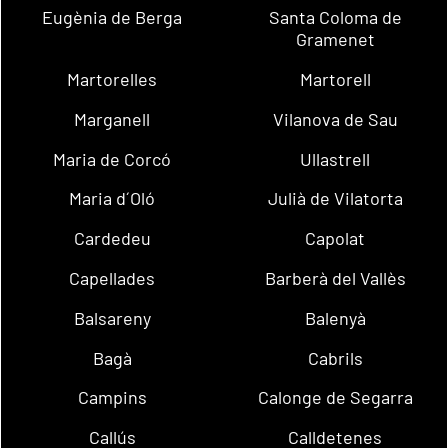
Eugènia de Berga
Santa Coloma de
Gramenet
Martorelles
Martorell
Marganell
Vilanova de Sau
Maria de Corcó
Ullastrell
Maria d´Oló
Julià de Vilatorta
Cardedeu
Capolat
Capellades
Barberà del Vallès
Balsareny
Balenyà
Bagà
Cabrils
Campins
Calonge de Segarra
Callús
Calldetenes