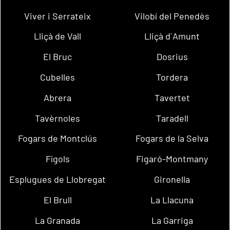
Viver i Serrateix
Vilobí del Penedès
Lliçà de Vall
Lliçà d´Amunt
El Bruc
Dosrius
Cubelles
Tordera
Abrera
Tavertet
Tavèrnoles
Taradell
Fogars de Montclús
Fogars de la Selva
Fígols
Figaró-Montmany
Esplugues de Llobregat
Gironella
El Brull
La Llacuna
La Granada
La Garriga