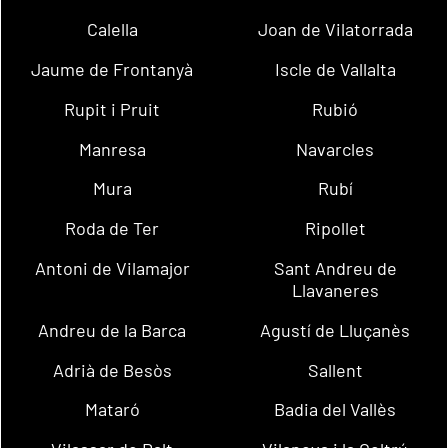
Calella
Joan de Vilatorrada
Jaume de Frontanyà
Iscle de Vallalta
Rupit i Pruit
Rubió
Manresa
Navarcles
Mura
Rubí
Roda de Ter
Ripollet
Antoni de Vilamajor
Sant Andreu de
Llavaneres
Andreu de la Barca
Agustí de Lluçanès
Adrià de Besòs
Sallent
Mataró
Badia del Vallès