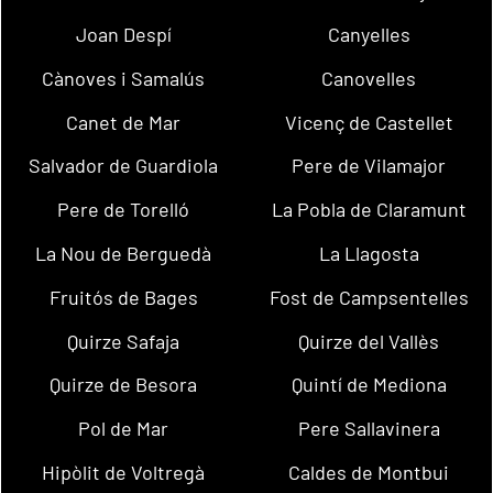
Joan Despí
Canyelles
Cànoves i Samalús
Canovelles
Canet de Mar
Vicenç de Castellet
Salvador de Guardiola
Pere de Vilamajor
Pere de Torelló
La Pobla de Claramunt
La Nou de Berguedà
La Llagosta
Fruitós de Bages
Fost de Campsentelles
Quirze Safaja
Quirze del Vallès
Quirze de Besora
Quintí de Mediona
Pol de Mar
Pere Sallavinera
Hipòlit de Voltregà
Caldes de Montbui