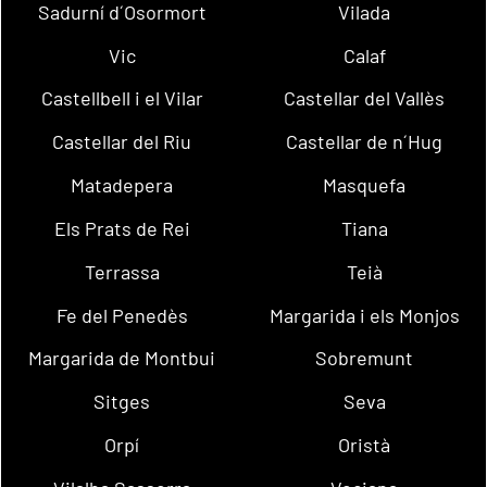
Sadurní d´Osormort
Vilada
Vic
Calaf
Castellbell i el Vilar
Castellar del Vallès
Castellar del Riu
Castellar de n´Hug
Matadepera
Masquefa
Els Prats de Rei
Tiana
Terrassa
Teià
Fe del Penedès
Margarida i els Monjos
Margarida de Montbui
Sobremunt
Sitges
Seva
Orpí
Oristà