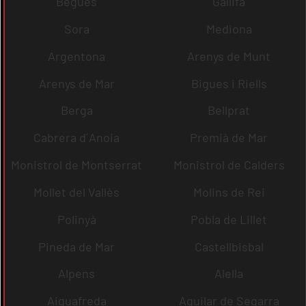
Begues
Gallifa
Sora
Mediona
Argentona
Arenys de Munt
Arenys de Mar
Bigues i Riells
Berga
Bellprat
Cabrera d´Anoia
Premià de Mar
Monistrol de Montserrat
Monistrol de Calders
Mollet del Vallès
Molins de Rei
Polinyà
Pobla de Lillet
Pineda de Mar
Castellbisbal
Alpens
Alella
Aiguafreda
Aguilar de Segarra