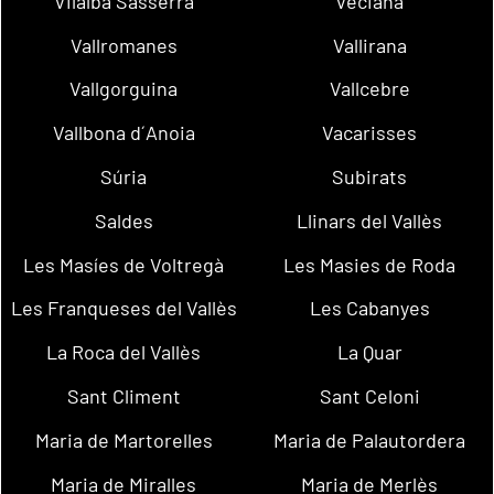
Vilalba Sasserra
Veciana
Vallromanes
Vallirana
Vallgorguina
Vallcebre
Vallbona d´Anoia
Vacarisses
Súria
Subirats
Saldes
Llinars del Vallès
Les Masíes de Voltregà
Les Masies de Roda
Les Franqueses del Vallès
Les Cabanyes
La Roca del Vallès
La Quar
Sant Climent
Sant Celoni
Maria de Martorelles
Maria de Palautordera
Maria de Miralles
Maria de Merlès