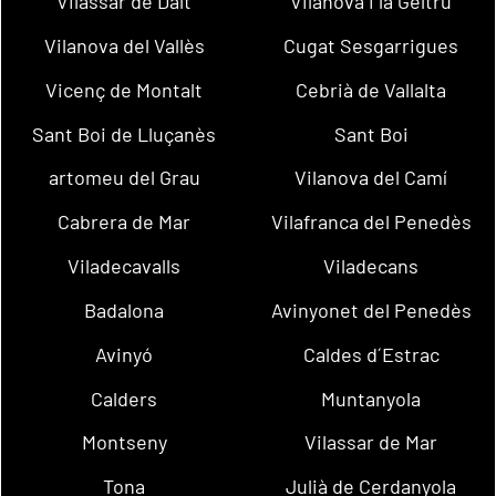
Vilassar de Dalt
Vilanova i la Geltrú
Vilanova del Vallès
Cugat Sesgarrigues
Vicenç de Montalt
Cebrià de Vallalta
Sant Boi de Lluçanès
Sant Boi
artomeu del Grau
Vilanova del Camí
Cabrera de Mar
Vilafranca del Penedès
Viladecavalls
Viladecans
Badalona
Avinyonet del Penedès
Avinyó
Caldes d´Estrac
Calders
Muntanyola
Montseny
Vilassar de Mar
Tona
Julià de Cerdanyola