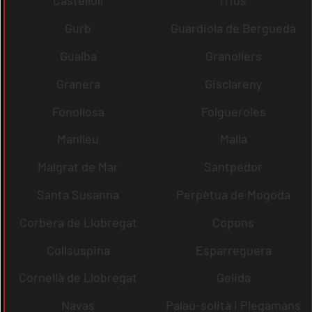
Castellolí
rrius
Gurb
Guardiola de Berguedà
Gualba
Granollers
Granera
Gisclareny
Fonollosa
Folgueroles
Manlleu
Malla
Malgrat de Mar
Santpedor
Santa Susanna
Perpètua de Mogoda
Corbera de Llobregat
Copons
Collsuspina
Esparreguera
Cornellà de Llobregat
Gelida
Navas
Palau-solità i Plegamans