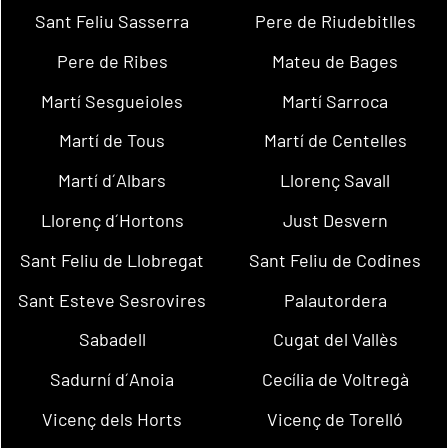
Sant Feliu Sasserra
Pere de Riudebitlles
Pere de Ribes
Mateu de Bages
Martí Sesgueioles
Martí Sarroca
Martí de Tous
Martí de Centelles
Martí d´Albars
Llorenç Savall
Llorenç d´Hortons
Just Desvern
Sant Feliu de Llobregat
Sant Feliu de Codines
Sant Esteve Sesrovires
Palautordera
Sabadell
Cugat del Vallès
Sadurní d´Anoia
Cecília de Voltregà
Vicenç dels Horts
Vicenç de Torelló