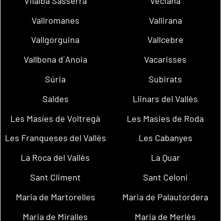
Vilalba Sasserra
Veciana
Vallromanes
Vallirana
Vallgorguina
Vallcebre
Vallbona d´Anoia
Vacarisses
Súria
Subirats
Saldes
Llinars del Vallès
Les Masíes de Voltregà
Les Masies de Roda
Les Franqueses del Vallès
Les Cabanyes
La Roca del Vallès
La Quar
Sant Climent
Sant Celoni
Maria de Martorelles
Maria de Palautordera
Maria de Miralles
Maria de Merlès