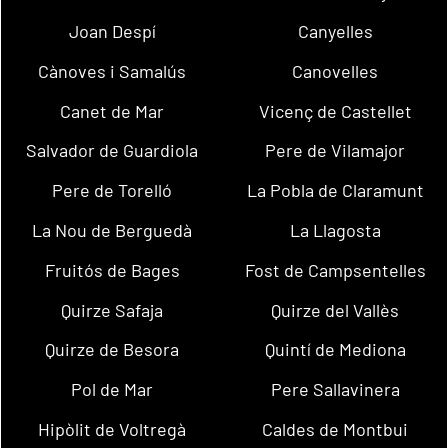
Joan Despí
Canyelles
Cànoves i Samalús
Canovelles
Canet de Mar
Vicenç de Castellet
Salvador de Guardiola
Pere de Vilamajor
Pere de Torelló
La Pobla de Claramunt
La Nou de Berguedà
La Llagosta
Fruitós de Bages
Fost de Campsentelles
Quirze Safaja
Quirze del Vallès
Quirze de Besora
Quintí de Mediona
Pol de Mar
Pere Sallavinera
Hipòlit de Voltregà
Caldes de Montbui