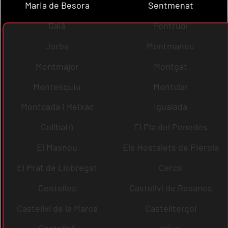
Maria de Besora
Sentmenat
Gaià
Fontrubí
Jorba
Montmaneu
Montmajor
Montgat
Montesquiu
Montclar
Montcada i Reixac
Igualada
Collbató
El Pla del Penedès
El Masnou
Els Hostalets de Pierola
El Prat de Llobregat
Cercs
Centelles
Castellví de Rosanes
Castellví de la Marca
Castellterçol