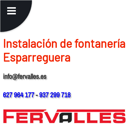
Instalación de fontanerí­a
Esparreguera
info@fervalles.es
627 964 177
-
937 299 718