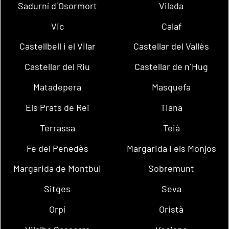
Sadurní d´Osormort
Vilada
Vic
Calaf
Castellbell i el Vilar
Castellar del Vallès
Castellar del Riu
Castellar de n´Hug
Matadepera
Masquefa
Els Prats de Rei
Tiana
Terrassa
Teià
Fe del Penedès
Margarida i els Monjos
Margarida de Montbui
Sobremunt
Sitges
Seva
Orpí
Oristà