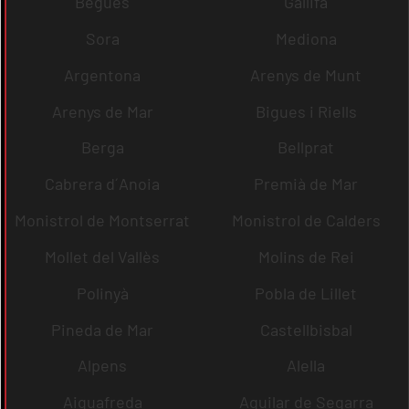
Begues
Gallifa
Sora
Mediona
Argentona
Arenys de Munt
Arenys de Mar
Bigues i Riells
Berga
Bellprat
Cabrera d´Anoia
Premià de Mar
Monistrol de Montserrat
Monistrol de Calders
Mollet del Vallès
Molins de Rei
Polinyà
Pobla de Lillet
Pineda de Mar
Castellbisbal
Alpens
Alella
Aiguafreda
Aguilar de Segarra