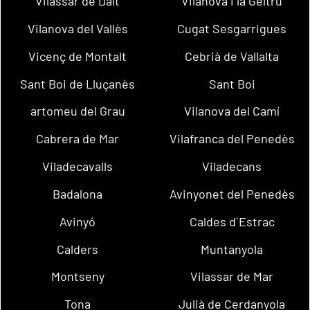
Vilassar de Dalt
Vilanova i la Geltrú
Vilanova del Vallès
Cugat Sesgarrigues
Vicenç de Montalt
Cebrià de Vallalta
Sant Boi de Lluçanès
Sant Boi
artomeu del Grau
Vilanova del Camí
Cabrera de Mar
Vilafranca del Penedès
Viladecavalls
Viladecans
Badalona
Avinyonet del Penedès
Avinyó
Caldes d´Estrac
Calders
Muntanyola
Montseny
Vilassar de Mar
Tona
Julià de Cerdanyola