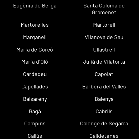
Eugènia de Berga
Santa Coloma de
Gramenet
Martorelles
Martorell
Marganell
Vilanova de Sau
Maria de Corcó
Ullastrell
Maria d´Oló
Julià de Vilatorta
Cardedeu
Capolat
Capellades
Barberà del Vallès
Balsareny
Balenyà
Bagà
Cabrils
Campins
Calonge de Segarra
Callús
Calldetenes