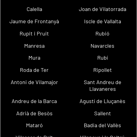
Calella
Joan de Vilatorrada
Jaume de Frontanyà
Iscle de Vallalta
Rupit i Pruit
Rubió
Manresa
Navarcles
Mura
Rubí
Roda de Ter
Ripollet
Antoni de Vilamajor
Sant Andreu de
Llavaneres
Andreu de la Barca
Agustí de Lluçanès
Adrià de Besòs
Sallent
Mataró
Badia del Vallès