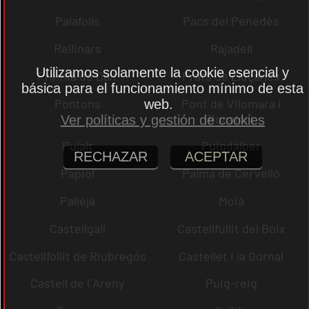
Palafolls
Pacs del Penedès
Rellinars
Rajadell
Utilizamos solamente la cookie esencial y
Premià de Dalt
Prats de Lluçanès
básica para el funcionamiento mínimo de esta
Pontons
Pont de Vilomara i
web.
Rocafort
Ver políticas y gestión de cookies
Pujalt
Puigdàlber
RECHAZAR
ACEPTAR
Papiol
Palma de Cervelló
Pallejà
Moià
Castellgalí
Castellfullit del Boix
Castellfollit de Riubregós
Castellet i la Gornal
Castell de l´Areny
Puig-reig