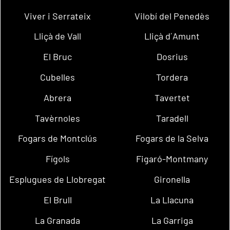
Viver i Serrateix
Vilobí del Penedès
Lliçà de Vall
Lliçà d´Amunt
El Bruc
Dosrius
Cubelles
Tordera
Abrera
Tavertet
Tavèrnoles
Taradell
Fogars de Montclús
Fogars de la Selva
Fígols
Figaró-Montmany
Esplugues de Llobregat
Gironella
El Brull
La Llacuna
La Granada
La Garriga