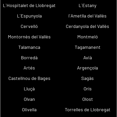
L´Hospitalet de Llobregat
L´Estany
L´Espunyola
l´Ametlla del Vallès
Cervelló
Cerdanyola del Vallès
Montornès del Vallès
Montmeló
Talamanca
Tagamanent
Borredà
Avià
Artés
Argençola
Castellnou de Bages
Sagàs
Lluçà
Orís
Olvan
Olost
Olivella
Torrelles de Llobregat