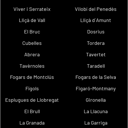
Viver i Serrateix
Vilobí del Penedès
Lliçà de Vall
Lliçà d´Amunt
El Bruc
Dosrius
Cubelles
Tordera
Abrera
Tavertet
Tavèrnoles
Taradell
Fogars de Montclús
Fogars de la Selva
Fígols
Figaró-Montmany
Esplugues de Llobregat
Gironella
El Brull
La Llacuna
La Granada
La Garriga