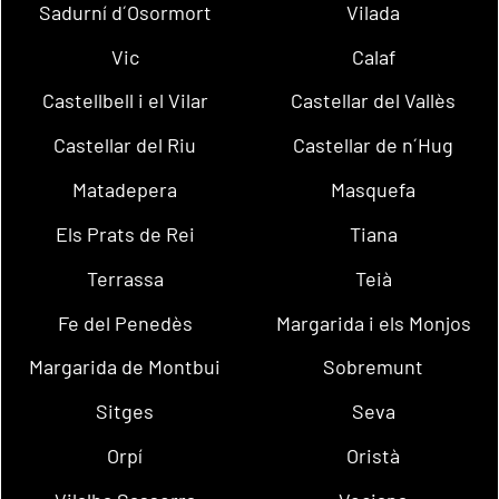
Sadurní d´Osormort
Vilada
Vic
Calaf
Castellbell i el Vilar
Castellar del Vallès
Castellar del Riu
Castellar de n´Hug
Matadepera
Masquefa
Els Prats de Rei
Tiana
Terrassa
Teià
Fe del Penedès
Margarida i els Monjos
Margarida de Montbui
Sobremunt
Sitges
Seva
Orpí
Oristà