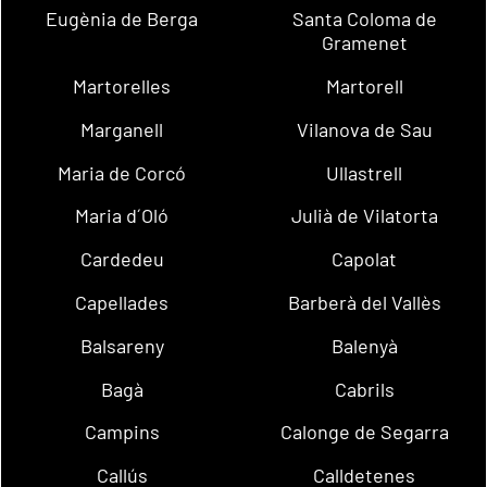
Eugènia de Berga
Santa Coloma de
Gramenet
Martorelles
Martorell
Marganell
Vilanova de Sau
Maria de Corcó
Ullastrell
Maria d´Oló
Julià de Vilatorta
Cardedeu
Capolat
Capellades
Barberà del Vallès
Balsareny
Balenyà
Bagà
Cabrils
Campins
Calonge de Segarra
Callús
Calldetenes