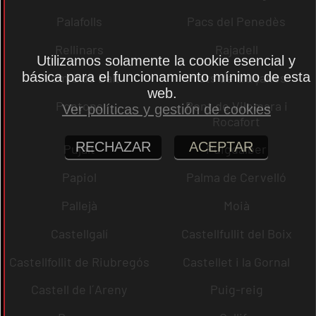
Palafolls
Pacs del Penedès
Rellinars
Rajadell
Utilizamos solamente la cookie esencial y
básica para el funcionamiento mínimo de esta
Premià de Dalt
Prats de Lluçanès
web.
Pontons
Pont de Vilomara i
Ver políticas y gestión de cookies
Rocafort
RECHAZAR
ACEPTAR
Pujalt
Puigdàlber
Papiol
Palma de Cervelló
Pallejà
Moià
Castellgalí
Castellfullit del Boix
Castellfollit de Riubregós
Castellet i la Gornal
Castell de l´Areny
Puig-reig