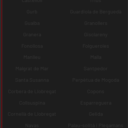
Castellolí
rrius
Gurb
Guardiola de Berguedà
Gualba
Granollers
Granera
Gisclareny
Fonollosa
Folgueroles
Manlleu
Malla
Malgrat de Mar
Santpedor
Santa Susanna
Perpètua de Mogoda
Corbera de Llobregat
Copons
Collsuspina
Esparreguera
Cornellà de Llobregat
Gelida
Navas
Palau-solità i Plegamans