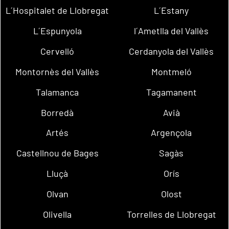
L´Hospitalet de Llobregat
L´Estany
L´Espunyola
l´Ametlla del Vallès
Cervelló
Cerdanyola del Vallès
Montornès del Vallès
Montmeló
Talamanca
Tagamanent
Borredà
Avià
Artés
Argençola
Castellnou de Bages
Sagàs
Lluçà
Orís
Olvan
Olost
Olivella
Torrelles de Llobregat