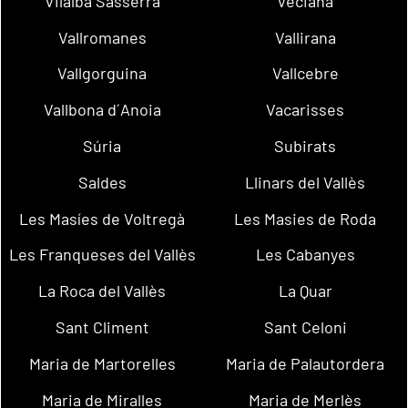
Vilalba Sasserra
Veciana
Vallromanes
Vallirana
Vallgorguina
Vallcebre
Vallbona d´Anoia
Vacarisses
Súria
Subirats
Saldes
Llinars del Vallès
Les Masíes de Voltregà
Les Masies de Roda
Les Franqueses del Vallès
Les Cabanyes
La Roca del Vallès
La Quar
Sant Climent
Sant Celoni
Maria de Martorelles
Maria de Palautordera
Maria de Miralles
Maria de Merlès