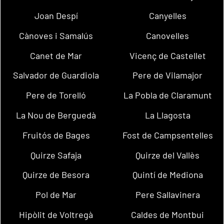
Joan Despí
Canyelles
Cànoves i Samalús
Canovelles
Canet de Mar
Vicenç de Castellet
Salvador de Guardiola
Pere de Vilamajor
Pere de Torelló
La Pobla de Claramunt
La Nou de Berguedà
La Llagosta
Fruitós de Bages
Fost de Campsentelles
Quirze Safaja
Quirze del Vallès
Quirze de Besora
Quintí de Mediona
Pol de Mar
Pere Sallavinera
Hipòlit de Voltregà
Caldes de Montbui