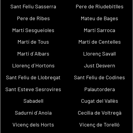
Sant Feliu Sasserra
Pere de Riudebitlles
Pere de Ribes
Mateu de Bages
Martí Sesgueioles
Martí Sarroca
Martí de Tous
Martí de Centelles
Martí d´Albars
Llorenç Savall
Llorenç d´Hortons
Just Desvern
Sant Feliu de Llobregat
Sant Feliu de Codines
Sant Esteve Sesrovires
Palautordera
Sabadell
Cugat del Vallès
Sadurní d´Anoia
Cecília de Voltregà
Vicenç dels Horts
Vicenç de Torelló