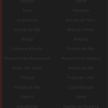
Begues
Gallifa
Sora
Mediona
Argentona
Arenys de Munt
Arenys de Mar
Bigues i Riells
Berga
Bellprat
Cabrera d´Anoia
Premià de Mar
Monistrol de Montserrat
Monistrol de Calders
Mollet del Vallès
Molins de Rei
Polinyà
Pobla de Lillet
Pineda de Mar
Castellbisbal
Alpens
Alella
Aiguafreda
Aguilar de Segarra