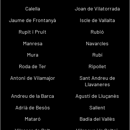
Calella
Joan de Vilatorrada
Jaume de Frontanyà
Iscle de Vallalta
Rupit i Pruit
Rubió
Manresa
Navarcles
Mura
Rubí
Roda de Ter
Ripollet
Antoni de Vilamajor
Sant Andreu de
Llavaneres
Andreu de la Barca
Agustí de Lluçanès
Adrià de Besòs
Sallent
Mataró
Badia del Vallès