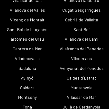
Vilassar de Dalt
Vilanova i la Geltrú
Vilanova del Vallès
Cugat Sesgarrigues
Vicenç de Montalt
Cebrià de Vallalta
Sant Boi de Lluçanès
Sant Boi
artomeu del Grau
Vilanova del Camí
Cabrera de Mar
Vilafranca del Penedès
Viladecavalls
Viladecans
Badalona
Avinyonet del Penedès
Avinyó
Caldes d´Estrac
Calders
Muntanyola
Montseny
Vilassar de Mar
Tona
Julià de Cerdanyola