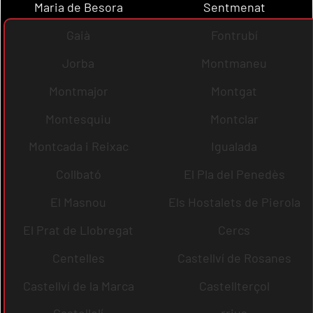
Maria de Besora
Sentmenat
Gaià
Fontrubí
Jorba
Montmaneu
Montmajor
Montgat
Montesquiu
Montclar
Montcada i Reixac
Igualada
Collbató
El Pla del Penedès
El Masnou
Els Hostalets de Pierola
El Prat de Llobregat
Cercs
Centelles
Castellví de Rosanes
Castellví de la Marca
Castellterçol