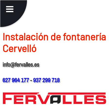
Instalación de fontanerí­a
Cervelló
info@fervalles.es
627 964 177
-
937 299 718