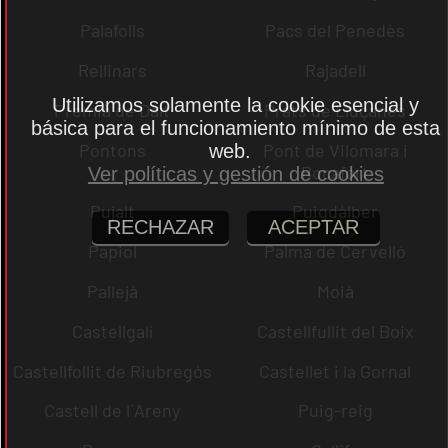
Palafolls
Pacs del Penedès
Rellinars
Rajadell
Utilizamos solamente la cookie esencial y
Premià de Dalt
Prats de Lluçanès
básica para el funcionamiento mínimo de esta
Pontons
Pont de Vilomara i
web.
Rocafort
Ver políticas y gestión de cookies
Pujalt
Puigdàlber
RECHAZAR
ACEPTAR
Papiol
Palma de Cervelló
Pallejà
Moià
Castellgalí
Castellfullit del Boix
Castellfollit de Riubregós
Castellet i la Gornal
Castell de l´Areny
Puig-reig