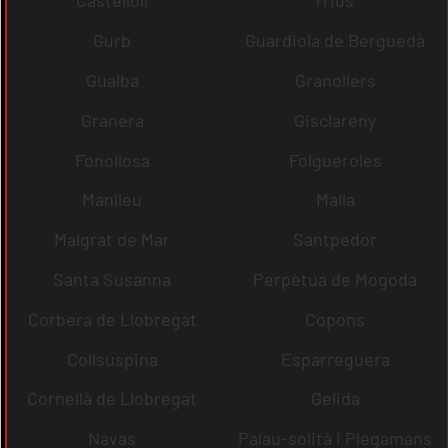
Castellolí
rrius
Gurb
Guardiola de Berguedà
Gualba
Granollers
Granera
Gisclareny
Fonollosa
Folgueroles
Manlleu
Malla
Malgrat de Mar
Santpedor
Santa Susanna
Perpètua de Mogoda
Corbera de Llobregat
Copons
Collsuspina
Esparreguera
Cornellà de Llobregat
Gelida
Navas
Palau-solità i Plegamans