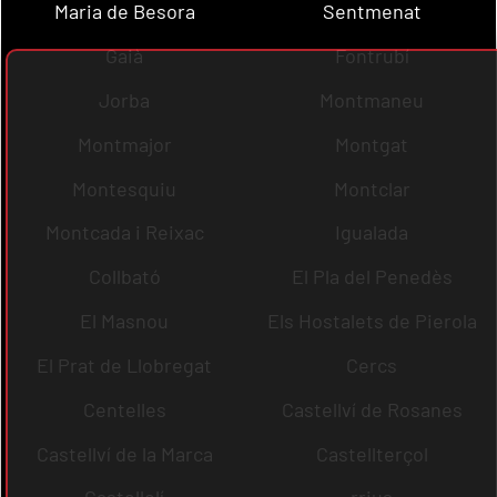
Maria de Besora
Sentmenat
Gaià
Fontrubí
Jorba
Montmaneu
Montmajor
Montgat
Montesquiu
Montclar
Montcada i Reixac
Igualada
Collbató
El Pla del Penedès
El Masnou
Els Hostalets de Pierola
El Prat de Llobregat
Cercs
Centelles
Castellví de Rosanes
Castellví de la Marca
Castellterçol