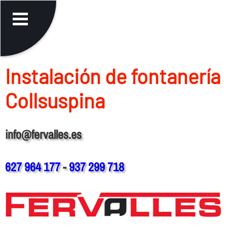
Instalación de fontanerí­a
Collsuspina
info@fervalles.es
627 964 177
-
937 299 718