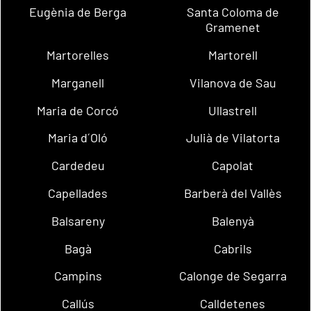
Eugènia de Berga
Santa Coloma de
Gramenet
Martorelles
Martorell
Marganell
Vilanova de Sau
Maria de Corcó
Ullastrell
Maria d´Oló
Julià de Vilatorta
Cardedeu
Capolat
Capellades
Barberà del Vallès
Balsareny
Balenyà
Bagà
Cabrils
Campins
Calonge de Segarra
Callús
Calldetenes