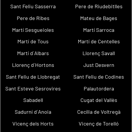
Sant Feliu Sasserra
Pere de Riudebitlles
Pere de Ribes
Mateu de Bages
Martí Sesgueioles
Martí Sarroca
Martí de Tous
Martí de Centelles
Martí d´Albars
Llorenç Savall
Llorenç d´Hortons
Just Desvern
Sant Feliu de Llobregat
Sant Feliu de Codines
Sant Esteve Sesrovires
Palautordera
Sabadell
Cugat del Vallès
Sadurní d´Anoia
Cecília de Voltregà
Vicenç dels Horts
Vicenç de Torelló