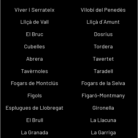
Viver i Serrateix
Vilobí del Penedès
Lliçà de Vall
Lliçà d´Amunt
El Bruc
Dosrius
Cubelles
Tordera
Abrera
Tavertet
Tavèrnoles
Taradell
Fogars de Montclús
Fogars de la Selva
Fígols
Figaró-Montmany
Esplugues de Llobregat
Gironella
El Brull
La Llacuna
La Granada
La Garriga