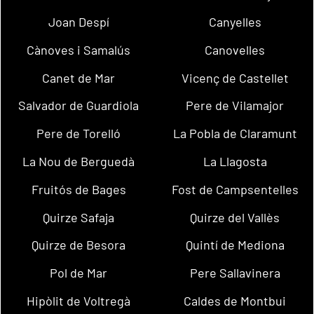
Joan Despí
Canyelles
Cànoves i Samalús
Canovelles
Canet de Mar
Vicenç de Castellet
Salvador de Guardiola
Pere de Vilamajor
Pere de Torelló
La Pobla de Claramunt
La Nou de Berguedà
La Llagosta
Fruitós de Bages
Fost de Campsentelles
Quirze Safaja
Quirze del Vallès
Quirze de Besora
Quintí de Mediona
Pol de Mar
Pere Sallavinera
Hipòlit de Voltregà
Caldes de Montbui