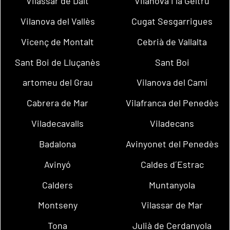
Vilassar de Dalt
Vilanova i la Geltrú
Vilanova del Vallès
Cugat Sesgarrigues
Vicenç de Montalt
Cebrià de Vallalta
Sant Boi de Lluçanès
Sant Boi
artomeu del Grau
Vilanova del Camí
Cabrera de Mar
Vilafranca del Penedès
Viladecavalls
Viladecans
Badalona
Avinyonet del Penedès
Avinyó
Caldes d´Estrac
Calders
Muntanyola
Montseny
Vilassar de Mar
Tona
Julià de Cerdanyola