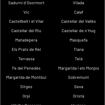
Sadurní d´Osormort
Vilada
Vic
Calaf
Castellbell i el Vilar
Castellar del Vallès
Castellar del Riu
Castellar de n´Hug
Matadepera
Masquefa
Els Prats de Rei
Tiana
Terrassa
Teià
Fe del Penedès
Margarida i els Monjos
Margarida de Montbui
Sobremunt
Sitges
Seva
Orpí
Oristà