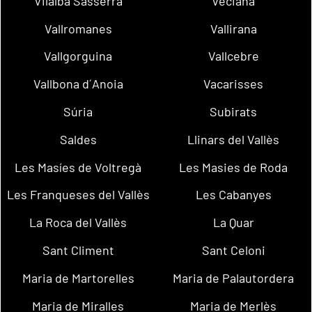
Vilalba Sasserra
Veciana
Vallromanes
Vallirana
Vallgorguina
Vallcebre
Vallbona d´Anoia
Vacarisses
Súria
Subirats
Saldes
Llinars del Vallès
Les Masíes de Voltregà
Les Masies de Roda
Les Franqueses del Vallès
Les Cabanyes
La Roca del Vallès
La Quar
Sant Climent
Sant Celoni
Maria de Martorelles
Maria de Palautordera
Maria de Miralles
Maria de Merlès