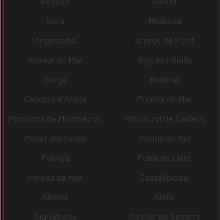
Begues
Gallifa
Sora
Mediona
Argentona
Arenys de Munt
Arenys de Mar
Bigues i Riells
Berga
Bellprat
Cabrera d´Anoia
Premià de Mar
Monistrol de Montserrat
Monistrol de Calders
Mollet del Vallès
Molins de Rei
Polinyà
Pobla de Lillet
Pineda de Mar
Castellbisbal
Alpens
Alella
Aiguafreda
Aguilar de Segarra