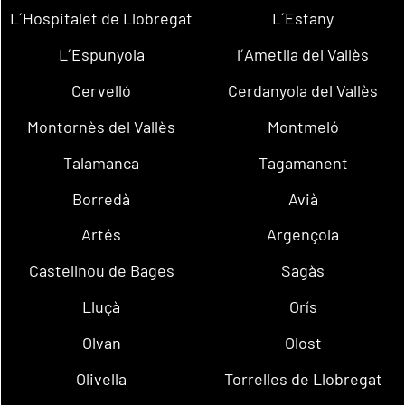
L´Hospitalet de Llobregat
L´Estany
L´Espunyola
l´Ametlla del Vallès
Cervelló
Cerdanyola del Vallès
Montornès del Vallès
Montmeló
Talamanca
Tagamanent
Borredà
Avià
Artés
Argençola
Castellnou de Bages
Sagàs
Lluçà
Orís
Olvan
Olost
Olivella
Torrelles de Llobregat