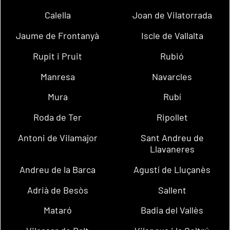
Calella
Joan de Vilatorrada
Jaume de Frontanyà
Iscle de Vallalta
Rupit i Pruit
Rubió
Manresa
Navarcles
Mura
Rubí
Roda de Ter
Ripollet
Antoni de Vilamajor
Sant Andreu de
Llavaneres
Andreu de la Barca
Agustí de Lluçanès
Adrià de Besòs
Sallent
Mataró
Badia del Vallès