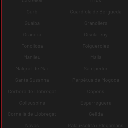
Castellolí
rrius
Gurb
Guardiola de Berguedà
Gualba
Granollers
Granera
Gisclareny
Fonollosa
Folgueroles
Manlleu
Malla
Malgrat de Mar
Santpedor
Santa Susanna
Perpètua de Mogoda
Corbera de Llobregat
Copons
Collsuspina
Esparreguera
Cornellà de Llobregat
Gelida
Navas
Palau-solità i Plegamans