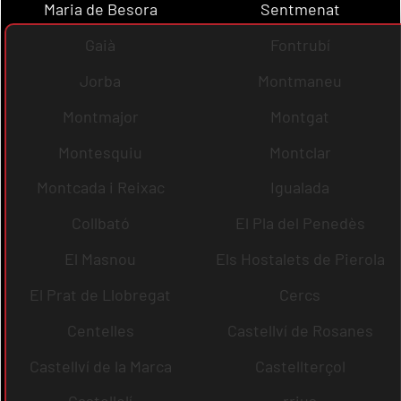
Maria de Besora
Sentmenat
Gaià
Fontrubí
Jorba
Montmaneu
Montmajor
Montgat
Montesquiu
Montclar
Montcada i Reixac
Igualada
Collbató
El Pla del Penedès
El Masnou
Els Hostalets de Pierola
El Prat de Llobregat
Cercs
Centelles
Castellví de Rosanes
Castellví de la Marca
Castellterçol