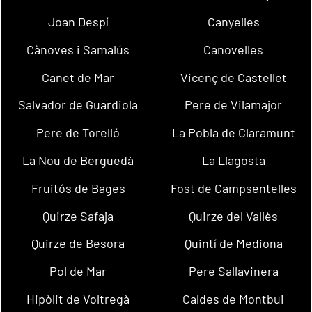
Joan Despí
Canyelles
Cànoves i Samalús
Canovelles
Canet de Mar
Vicenç de Castellet
Salvador de Guardiola
Pere de Vilamajor
Pere de Torelló
La Pobla de Claramunt
La Nou de Berguedà
La Llagosta
Fruitós de Bages
Fost de Campsentelles
Quirze Safaja
Quirze del Vallès
Quirze de Besora
Quintí de Mediona
Pol de Mar
Pere Sallavinera
Hipòlit de Voltregà
Caldes de Montbui