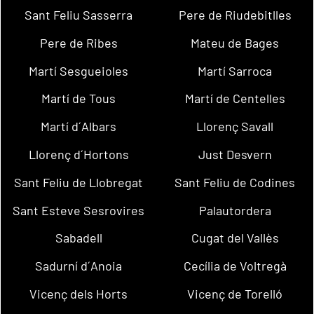
Sant Feliu Sasserra
Pere de Riudebitlles
Pere de Ribes
Mateu de Bages
Martí Sesgueioles
Martí Sarroca
Martí de Tous
Martí de Centelles
Martí d´Albars
Llorenç Savall
Llorenç d´Hortons
Just Desvern
Sant Feliu de Llobregat
Sant Feliu de Codines
Sant Esteve Sesrovires
Palautordera
Sabadell
Cugat del Vallès
Sadurní d´Anoia
Cecília de Voltregà
Vicenç dels Horts
Vicenç de Torelló