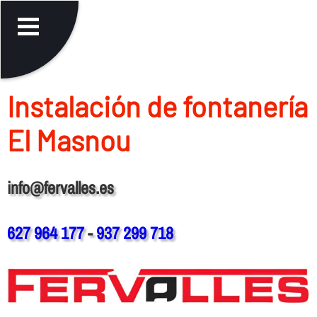
Instalación de fontanerí­a
El Masnou
info@fervalles.es
627 964 177
-
937 299 718