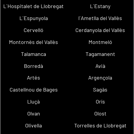
L´Hospitalet de Llobregat
L´Estany
L´Espunyola
l´Ametlla del Vallès
Cervelló
Cerdanyola del Vallès
Montornès del Vallès
Montmeló
Talamanca
Tagamanent
Borredà
Avià
Artés
Argençola
Castellnou de Bages
Sagàs
Lluçà
Orís
Olvan
Olost
Olivella
Torrelles de Llobregat