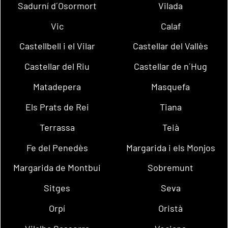
Sadurní d´Osormort
Vilada
Vic
Calaf
Castellbell i el Vilar
Castellar del Vallès
Castellar del Riu
Castellar de n´Hug
Matadepera
Masquefa
Els Prats de Rei
Tiana
Terrassa
Teià
Fe del Penedès
Margarida i els Monjos
Margarida de Montbui
Sobremunt
Sitges
Seva
Orpí
Oristà