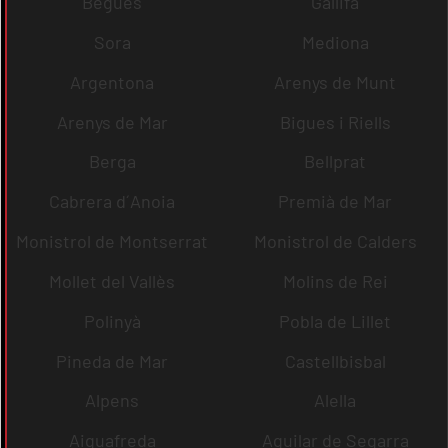
Begues
Gallifa
Sora
Mediona
Argentona
Arenys de Munt
Arenys de Mar
Bigues i Riells
Berga
Bellprat
Cabrera d´Anoia
Premià de Mar
Monistrol de Montserrat
Monistrol de Calders
Mollet del Vallès
Molins de Rei
Polinyà
Pobla de Lillet
Pineda de Mar
Castellbisbal
Alpens
Alella
Aiguafreda
Aguilar de Segarra