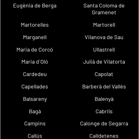
Eugènia de Berga
Santa Coloma de
Gramenet
Martorelles
Martorell
Marganell
Vilanova de Sau
Maria de Corcó
Ullastrell
Maria d´Oló
Julià de Vilatorta
Cardedeu
Capolat
Capellades
Barberà del Vallès
Balsareny
Balenyà
Bagà
Cabrils
Campins
Calonge de Segarra
Callús
Calldetenes