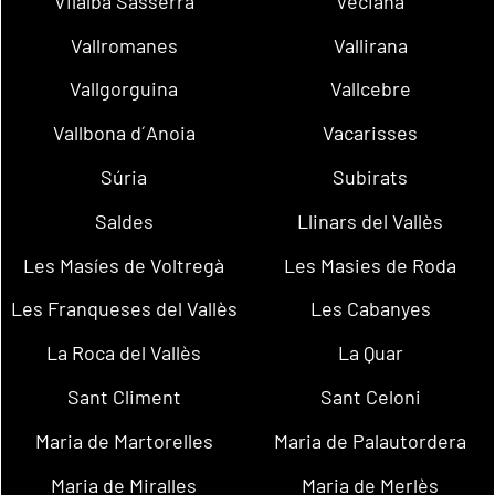
Vilalba Sasserra
Veciana
Vallromanes
Vallirana
Vallgorguina
Vallcebre
Vallbona d´Anoia
Vacarisses
Súria
Subirats
Saldes
Llinars del Vallès
Les Masíes de Voltregà
Les Masies de Roda
Les Franqueses del Vallès
Les Cabanyes
La Roca del Vallès
La Quar
Sant Climent
Sant Celoni
Maria de Martorelles
Maria de Palautordera
Maria de Miralles
Maria de Merlès