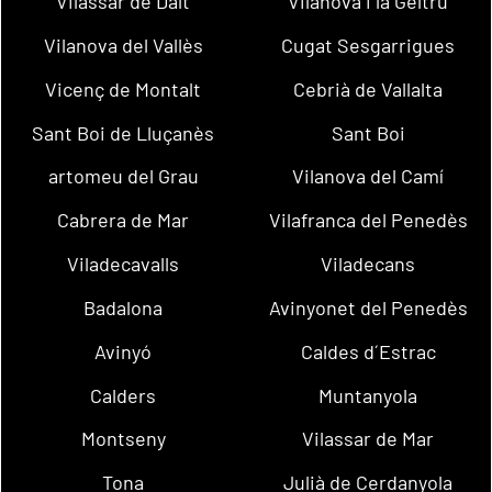
Vilassar de Dalt
Vilanova i la Geltrú
Vilanova del Vallès
Cugat Sesgarrigues
Vicenç de Montalt
Cebrià de Vallalta
Sant Boi de Lluçanès
Sant Boi
artomeu del Grau
Vilanova del Camí
Cabrera de Mar
Vilafranca del Penedès
Viladecavalls
Viladecans
Badalona
Avinyonet del Penedès
Avinyó
Caldes d´Estrac
Calders
Muntanyola
Montseny
Vilassar de Mar
Tona
Julià de Cerdanyola