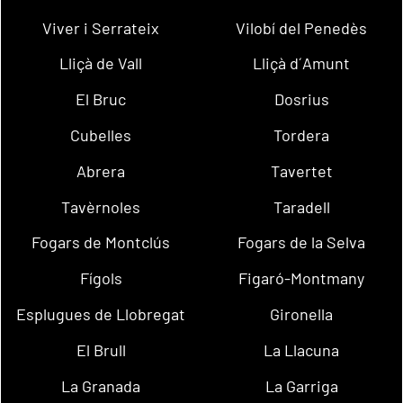
Viver i Serrateix
Vilobí del Penedès
Lliçà de Vall
Lliçà d´Amunt
El Bruc
Dosrius
Cubelles
Tordera
Abrera
Tavertet
Tavèrnoles
Taradell
Fogars de Montclús
Fogars de la Selva
Fígols
Figaró-Montmany
Esplugues de Llobregat
Gironella
El Brull
La Llacuna
La Granada
La Garriga