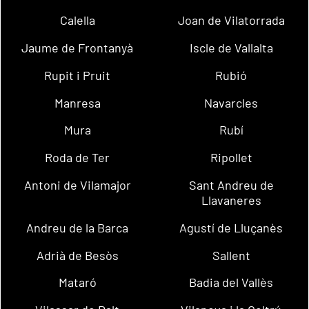
Calella
Joan de Vilatorrada
Jaume de Frontanyà
Iscle de Vallalta
Rupit i Pruit
Rubió
Manresa
Navarcles
Mura
Rubí
Roda de Ter
Ripollet
Antoni de Vilamajor
Sant Andreu de
Llavaneres
Andreu de la Barca
Agustí de Lluçanès
Adrià de Besòs
Sallent
Mataró
Badia del Vallès