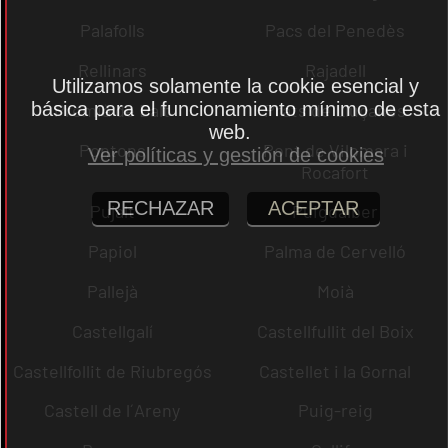
Palafolls
Pacs del Penedès
Rellinars
Rajadell
Utilizamos solamente la cookie esencial y
básica para el funcionamiento mínimo de esta
Premià de Dalt
Prats de Lluçanès
web.
Pontons
Pont de Vilomara i
Ver políticas y gestión de cookies
Rocafort
RECHAZAR
ACEPTAR
Pujalt
Puigdàlber
Papiol
Palma de Cervelló
Pallejà
Moià
Castellgalí
Castellfullit del Boix
Castellfollit de Riubregós
Castellet i la Gornal
Castell de l´Areny
Puig-reig