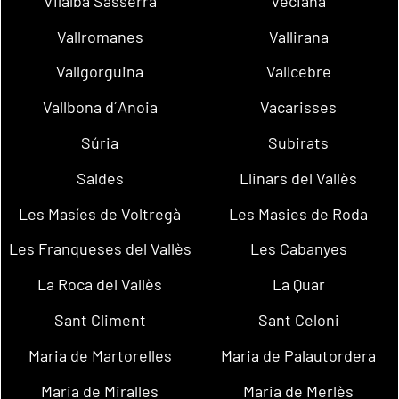
Vilalba Sasserra
Veciana
Vallromanes
Vallirana
Vallgorguina
Vallcebre
Vallbona d´Anoia
Vacarisses
Súria
Subirats
Saldes
Llinars del Vallès
Les Masíes de Voltregà
Les Masies de Roda
Les Franqueses del Vallès
Les Cabanyes
La Roca del Vallès
La Quar
Sant Climent
Sant Celoni
Maria de Martorelles
Maria de Palautordera
Maria de Miralles
Maria de Merlès