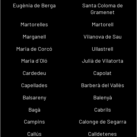
Eugènia de Berga
Santa Coloma de
Gramenet
Martorelles
Martorell
Marganell
Vilanova de Sau
Maria de Corcó
Ullastrell
Maria d´Oló
Julià de Vilatorta
Cardedeu
Capolat
Capellades
Barberà del Vallès
Balsareny
Balenyà
Bagà
Cabrils
Campins
Calonge de Segarra
Callús
Calldetenes