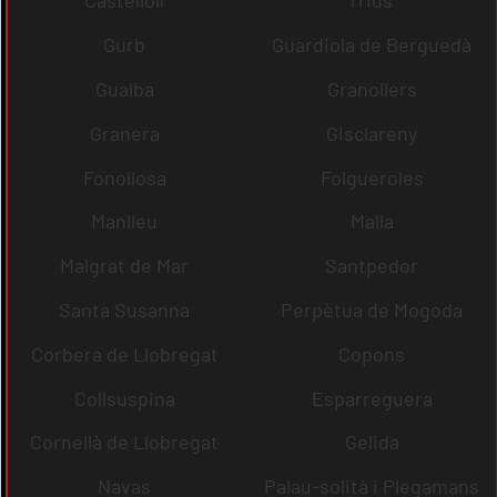
Castellolí
rrius
Gurb
Guardiola de Berguedà
Gualba
Granollers
Granera
Gisclareny
Fonollosa
Folgueroles
Manlleu
Malla
Malgrat de Mar
Santpedor
Santa Susanna
Perpètua de Mogoda
Corbera de Llobregat
Copons
Collsuspina
Esparreguera
Cornellà de Llobregat
Gelida
Navas
Palau-solità i Plegamans