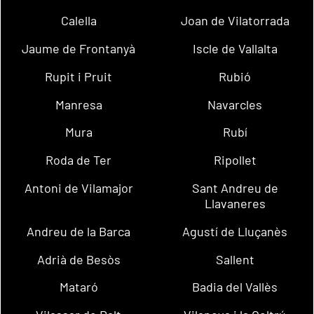
Calella
Joan de Vilatorrada
Jaume de Frontanyà
Iscle de Vallalta
Rupit i Pruit
Rubió
Manresa
Navarcles
Mura
Rubí
Roda de Ter
Ripollet
Antoni de Vilamajor
Sant Andreu de
Llavaneres
Andreu de la Barca
Agustí de Lluçanès
Adrià de Besòs
Sallent
Mataró
Badia del Vallès