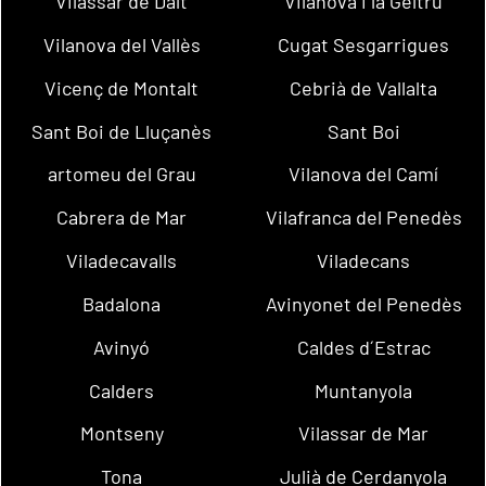
Vilassar de Dalt
Vilanova i la Geltrú
Vilanova del Vallès
Cugat Sesgarrigues
Vicenç de Montalt
Cebrià de Vallalta
Sant Boi de Lluçanès
Sant Boi
artomeu del Grau
Vilanova del Camí
Cabrera de Mar
Vilafranca del Penedès
Viladecavalls
Viladecans
Badalona
Avinyonet del Penedès
Avinyó
Caldes d´Estrac
Calders
Muntanyola
Montseny
Vilassar de Mar
Tona
Julià de Cerdanyola