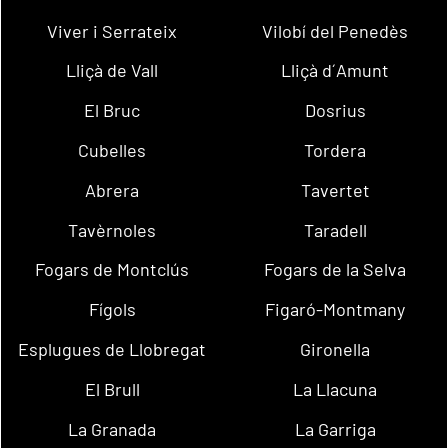
Viver i Serrateix
Vilobí del Penedès
Lliçà de Vall
Lliçà d´Amunt
El Bruc
Dosrius
Cubelles
Tordera
Abrera
Tavertet
Tavèrnoles
Taradell
Fogars de Montclús
Fogars de la Selva
Fígols
Figaró-Montmany
Esplugues de Llobregat
Gironella
El Brull
La Llacuna
La Granada
La Garriga