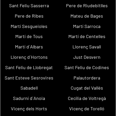
Sant Feliu Sasserra
Pere de Riudebitlles
Pere de Ribes
Mateu de Bages
Martí Sesgueioles
Martí Sarroca
Martí de Tous
Martí de Centelles
Martí d´Albars
Llorenç Savall
Llorenç d´Hortons
Just Desvern
Sant Feliu de Llobregat
Sant Feliu de Codines
Sant Esteve Sesrovires
Palautordera
Sabadell
Cugat del Vallès
Sadurní d´Anoia
Cecília de Voltregà
Vicenç dels Horts
Vicenç de Torelló