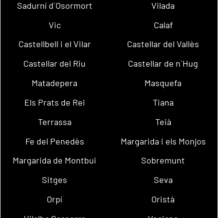
Sadurní d´Osormort
Vilada
Vic
Calaf
Castellbell i el Vilar
Castellar del Vallès
Castellar del Riu
Castellar de n´Hug
Matadepera
Masquefa
Els Prats de Rei
Tiana
Terrassa
Teià
Fe del Penedès
Margarida i els Monjos
Margarida de Montbui
Sobremunt
Sitges
Seva
Orpí
Oristà