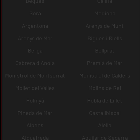
Begues
Gallifa
Sora
Mediona
Argentona
Arenys de Munt
Arenys de Mar
Bigues i Riells
Berga
Bellprat
Cabrera d´Anoia
Premià de Mar
Monistrol de Montserrat
Monistrol de Calders
Mollet del Vallès
Molins de Rei
Polinyà
Pobla de Lillet
Pineda de Mar
Castellbisbal
Alpens
Alella
Aiguafreda
Aguilar de Segarra