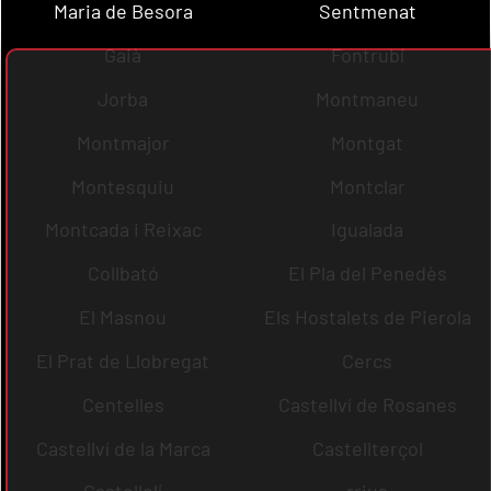
Maria de Besora
Sentmenat
Gaià
Fontrubí
Jorba
Montmaneu
Montmajor
Montgat
Montesquiu
Montclar
Montcada i Reixac
Igualada
Collbató
El Pla del Penedès
El Masnou
Els Hostalets de Pierola
El Prat de Llobregat
Cercs
Centelles
Castellví de Rosanes
Castellví de la Marca
Castellterçol