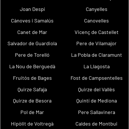
Joan Despí
Canyelles
Cànoves i Samalús
Canovelles
Canet de Mar
Vicenç de Castellet
Salvador de Guardiola
Pere de Vilamajor
Pere de Torelló
La Pobla de Claramunt
La Nou de Berguedà
La Llagosta
Fruitós de Bages
Fost de Campsentelles
Quirze Safaja
Quirze del Vallès
Quirze de Besora
Quintí de Mediona
Pol de Mar
Pere Sallavinera
Hipòlit de Voltregà
Caldes de Montbui