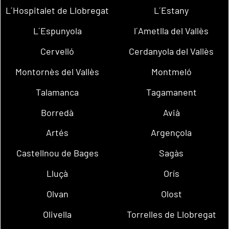
L´Hospitalet de Llobregat
L´Estany
L´Espunyola
l´Ametlla del Vallès
Cervelló
Cerdanyola del Vallès
Montornès del Vallès
Montmeló
Talamanca
Tagamanent
Borredà
Avià
Artés
Argençola
Castellnou de Bages
Sagàs
Lluçà
Orís
Olvan
Olost
Olivella
Torrelles de Llobregat