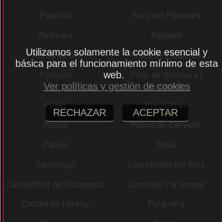
Palafolls
Pacs del Penedès
Rellinars
Rajadell
Utilizamos solamente la cookie esencial y
Premià de Dalt
Prats de Lluçanès
básica para el funcionamiento mínimo de esta
Pontons
Pont de Vilomara i
web.
Rocafort
Ver políticas y gestión de cookies
Pujalt
Puigdàlber
RECHAZAR
ACEPTAR
Papiol
Palma de Cervelló
Pallejà
Moià
Castellgalí
Castellfullit del Boix
Castellfollit de Riubregós
Castellet i la Gornal
Castell de l´Areny
Puig-reig