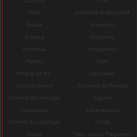
Castellolí
rrius
Gurb
Guardiola de Berguedà
Gualba
Granollers
Granera
Gisclareny
Fonollosa
Folgueroles
Manlleu
Malla
Malgrat de Mar
Santpedor
Santa Susanna
Perpètua de Mogoda
Corbera de Llobregat
Copons
Collsuspina
Esparreguera
Cornellà de Llobregat
Gelida
Navas
Palau-solità i Plegamans