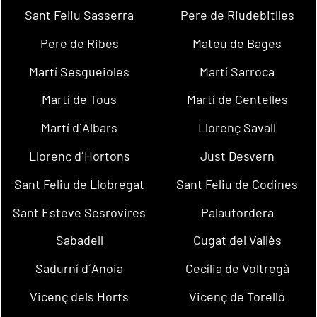
Sant Feliu Sasserra
Pere de Riudebitlles
Pere de Ribes
Mateu de Bages
Martí Sesgueioles
Martí Sarroca
Martí de Tous
Martí de Centelles
Martí d´Albars
Llorenç Savall
Llorenç d´Hortons
Just Desvern
Sant Feliu de Llobregat
Sant Feliu de Codines
Sant Esteve Sesrovires
Palautordera
Sabadell
Cugat del Vallès
Sadurní d´Anoia
Cecília de Voltregà
Vicenç dels Horts
Vicenç de Torelló