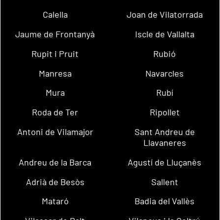
Calella
Joan de Vilatorrada
Jaume de Frontanyà
Iscle de Vallalta
Rupit i Pruit
Rubió
Manresa
Navarcles
Mura
Rubí
Roda de Ter
Ripollet
Antoni de Vilamajor
Sant Andreu de
Llavaneres
Andreu de la Barca
Agustí de Lluçanès
Adrià de Besòs
Sallent
Mataró
Badia del Vallès