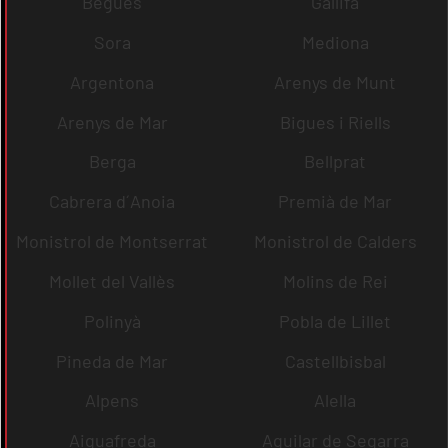
Begues
Gallifa
Sora
Mediona
Argentona
Arenys de Munt
Arenys de Mar
Bigues i Riells
Berga
Bellprat
Cabrera d´Anoia
Premià de Mar
Monistrol de Montserrat
Monistrol de Calders
Mollet del Vallès
Molins de Rei
Polinyà
Pobla de Lillet
Pineda de Mar
Castellbisbal
Alpens
Alella
Aiguafreda
Aguilar de Segarra