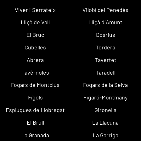
Viver i Serrateix
Vilobí del Penedès
Lliçà de Vall
Lliçà d´Amunt
El Bruc
Dosrius
Cubelles
Tordera
Abrera
Tavertet
Tavèrnoles
Taradell
Fogars de Montclús
Fogars de la Selva
Fígols
Figaró-Montmany
Esplugues de Llobregat
Gironella
El Brull
La Llacuna
La Granada
La Garriga