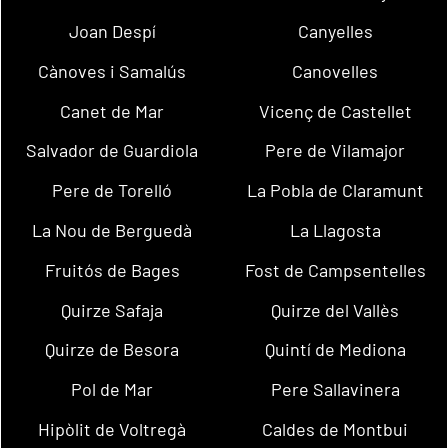
Joan Despí
Canyelles
Cànoves i Samalús
Canovelles
Canet de Mar
Vicenç de Castellet
Salvador de Guardiola
Pere de Vilamajor
Pere de Torelló
La Pobla de Claramunt
La Nou de Berguedà
La Llagosta
Fruitós de Bages
Fost de Campsentelles
Quirze Safaja
Quirze del Vallès
Quirze de Besora
Quintí de Mediona
Pol de Mar
Pere Sallavinera
Hipòlit de Voltregà
Caldes de Montbui