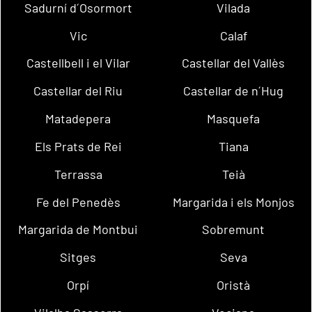
Sadurní d´Osormort
Vilada
Vic
Calaf
Castellbell i el Vilar
Castellar del Vallès
Castellar del Riu
Castellar de n´Hug
Matadepera
Masquefa
Els Prats de Rei
Tiana
Terrassa
Teià
Fe del Penedès
Margarida i els Monjos
Margarida de Montbui
Sobremunt
Sitges
Seva
Orpí
Oristà