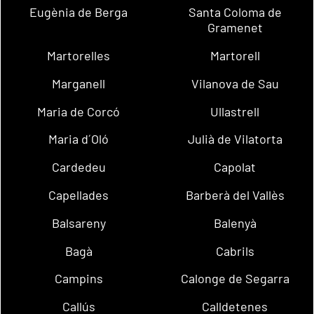
Eugènia de Berga
Santa Coloma de
Gramenet
Martorelles
Martorell
Marganell
Vilanova de Sau
Maria de Corcó
Ullastrell
Maria d´Oló
Julià de Vilatorta
Cardedeu
Capolat
Capellades
Barberà del Vallès
Balsareny
Balenyà
Bagà
Cabrils
Campins
Calonge de Segarra
Callús
Calldetenes