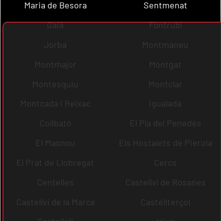
Maria de Besora
Sentmenat
Gaià
Fontrubí
Jorba
Montmaneu
Montmajor
Montgat
Montesquiu
Montclar
Montcada i Reixac
Igualada
Collbató
El Pla del Penedès
El Masnou
Els Hostalets de Pierola
El Prat de Llobregat
Cercs
Centelles
Castellví de Rosanes
Castellví de la Marca
Castellterçol