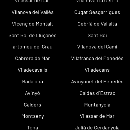
Vilassar de Dalt
Vilanova i la Geltrú
Vilanova del Vallès
Cugat Sesgarrigues
Vicenç de Montalt
Cebrià de Vallalta
Sant Boi de Lluçanès
Sant Boi
artomeu del Grau
Vilanova del Camí
Cabrera de Mar
Vilafranca del Penedès
Viladecavalls
Viladecans
Badalona
Avinyonet del Penedès
Avinyó
Caldes d´Estrac
Calders
Muntanyola
Montseny
Vilassar de Mar
Tona
Julià de Cerdanyola