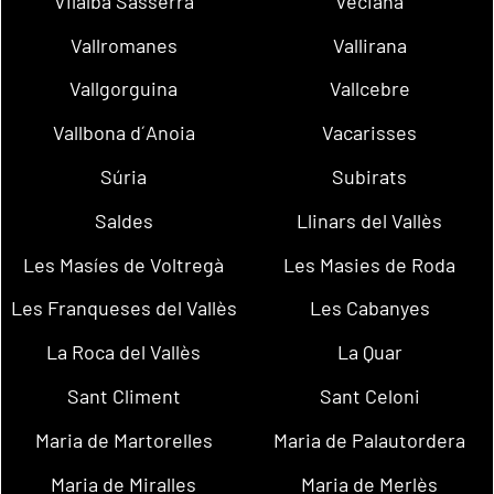
Vilalba Sasserra
Veciana
Vallromanes
Vallirana
Vallgorguina
Vallcebre
Vallbona d´Anoia
Vacarisses
Súria
Subirats
Saldes
Llinars del Vallès
Les Masíes de Voltregà
Les Masies de Roda
Les Franqueses del Vallès
Les Cabanyes
La Roca del Vallès
La Quar
Sant Climent
Sant Celoni
Maria de Martorelles
Maria de Palautordera
Maria de Miralles
Maria de Merlès