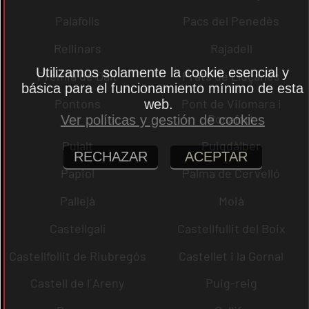
Palafolls
Pacs del Penedès
Rellinars
Rajadell
Utilizamos solamente la cookie esencial y
Premià de Dalt
Prats de Lluçanès
básica para el funcionamiento mínimo de esta
Pontons
Pont de Vilomara i
web.
Rocafort
Ver políticas y gestión de cookies
Pujalt
Puigdàlber
RECHAZAR
ACEPTAR
Papiol
Palma de Cervelló
Pallejà
Moià
Castellgalí
Castellfullit del Boix
Castellfollit de Riubregós
Castellet i la Gornal
Castell de l´Areny
Puig-reig