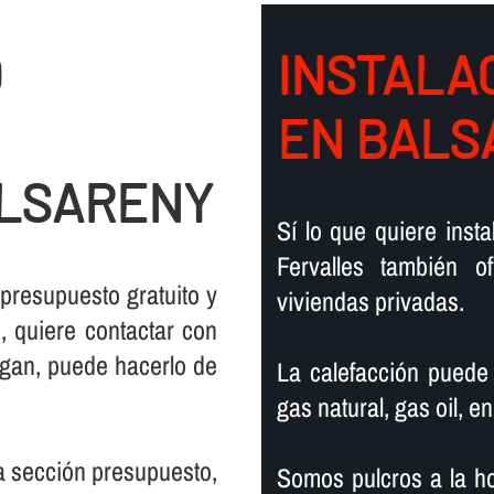
O
INSTALAC
EN BALS
ALSARENY
Sí­ lo que quiere ins
Fervalles también 
 presupuesto gratuito y
viviendas privadas.
 quiere contactar con
rgan, puede hacerlo de
La calefacción puede
gas natural, gas oil, en
la sección presupuesto,
Somos pulcros a la ho