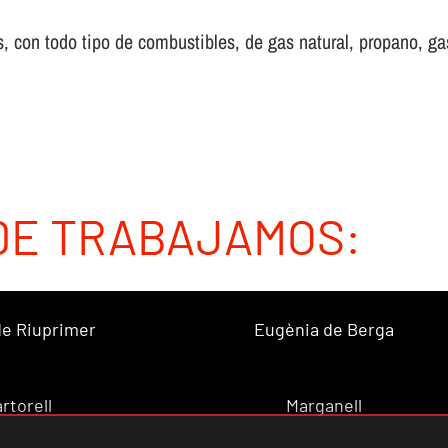
 con todo tipo de combustibles, de gas natural, propano, gas 
DE TRABAJAMOS:
 de Riuprimer
Eugènia de Berga
rtorell
Marganell