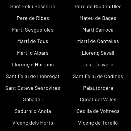
Sant Feliu Sasserra
Pere de Riudebitlles
Pere de Ribes
Mateu de Bages
Martí Sesgueioles
Martí Sarroca
Martí de Tous
Martí de Centelles
Martí d´Albars
Llorenç Savall
Llorenç d´Hortons
Just Desvern
Sant Feliu de Llobregat
Sant Feliu de Codines
Sant Esteve Sesrovires
Palautordera
Sabadell
Cugat del Vallès
Sadurní d´Anoia
Cecília de Voltregà
Vicenç dels Horts
Vicenç de Torelló