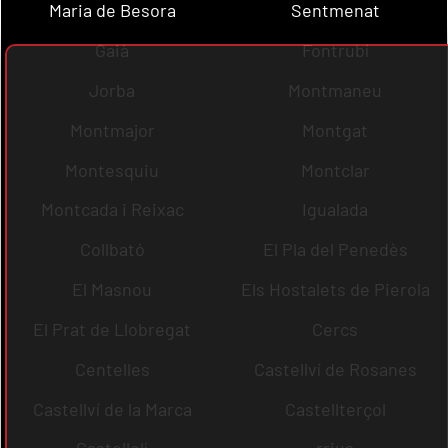
Maria de Besora
Sentmenat
Gaià
Fontrubí
Jorba
Montmaneu
Montmajor
Montgat
Montesquiu
Montclar
Montcada i Reixac
Igualada
Collbató
El Pla del Penedès
El Masnou
Els Hostalets de Pierola
El Prat de Llobregat
Cercs
Centelles
Castellví de Rosanes
Castellví de la Marca
Castellterçol