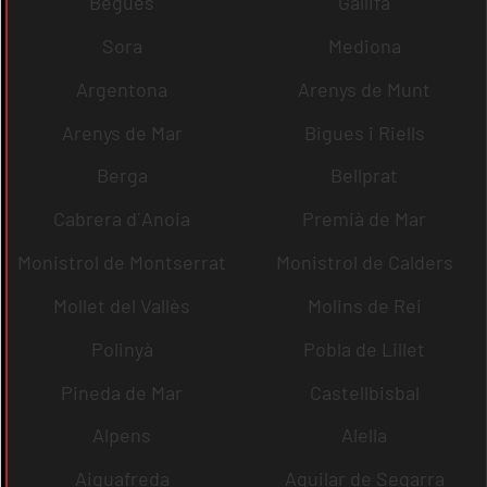
Begues
Gallifa
Sora
Mediona
Argentona
Arenys de Munt
Arenys de Mar
Bigues i Riells
Berga
Bellprat
Cabrera d´Anoia
Premià de Mar
Monistrol de Montserrat
Monistrol de Calders
Mollet del Vallès
Molins de Rei
Polinyà
Pobla de Lillet
Pineda de Mar
Castellbisbal
Alpens
Alella
Aiguafreda
Aguilar de Segarra