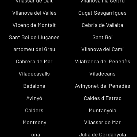
Vilassar de Dalt
Vilanova i la Geltrú
Vilanova del Vallès
Cugat Sesgarrigues
Vicenç de Montalt
Cebrià de Vallalta
Sant Boi de Lluçanès
Sant Boi
artomeu del Grau
Vilanova del Camí
Cabrera de Mar
Vilafranca del Penedès
Viladecavalls
Viladecans
Badalona
Avinyonet del Penedès
Avinyó
Caldes d´Estrac
Calders
Muntanyola
Montseny
Vilassar de Mar
Tona
Julià de Cerdanyola