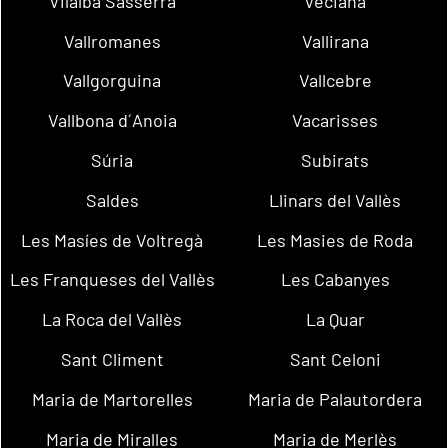
Vilalba Sasserra
Veciana
Vallromanes
Vallirana
Vallgorguina
Vallcebre
Vallbona d´Anoia
Vacarisses
Súria
Subirats
Saldes
Llinars del Vallès
Les Masíes de Voltregà
Les Masies de Roda
Les Franqueses del Vallès
Les Cabanyes
La Roca del Vallès
La Quar
Sant Climent
Sant Celoni
Maria de Martorelles
Maria de Palautordera
Maria de Miralles
Maria de Merlès