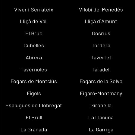
Viver i Serrateix
Vilobí del Penedès
Lliçà de Vall
Lliçà d´Amunt
El Bruc
Dosrius
Cubelles
Tordera
Abrera
Tavertet
Tavèrnoles
Taradell
Fogars de Montclús
Fogars de la Selva
Fígols
Figaró-Montmany
Esplugues de Llobregat
Gironella
El Brull
La Llacuna
La Granada
La Garriga