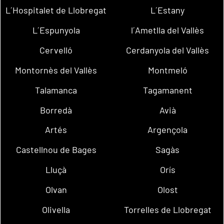
L´Hospitalet de Llobregat
L´Estany
L´Espunyola
l´Ametlla del Vallès
Cervelló
Cerdanyola del Vallès
Montornès del Vallès
Montmeló
Talamanca
Tagamanent
Borredà
Avià
Artés
Argençola
Castellnou de Bages
Sagàs
Lluçà
Orís
Olvan
Olost
Olivella
Torrelles de Llobregat