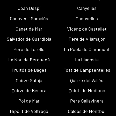
Joan Despí
Canyelles
Cànoves i Samalús
Canovelles
Canet de Mar
Vicenç de Castellet
Salvador de Guardiola
Pere de Vilamajor
Pere de Torelló
La Pobla de Claramunt
La Nou de Berguedà
La Llagosta
Fruitós de Bages
Fost de Campsentelles
Quirze Safaja
Quirze del Vallès
Quirze de Besora
Quintí de Mediona
Pol de Mar
Pere Sallavinera
Hipòlit de Voltregà
Caldes de Montbui