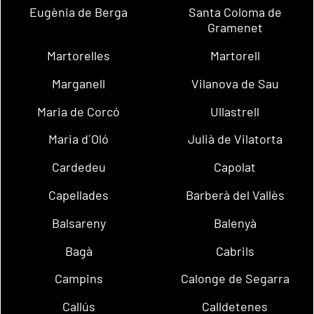
Eugènia de Berga
Santa Coloma de
Gramenet
Martorelles
Martorell
Marganell
Vilanova de Sau
Maria de Corcó
Ullastrell
Maria d´Oló
Julià de Vilatorta
Cardedeu
Capolat
Capellades
Barberà del Vallès
Balsareny
Balenyà
Bagà
Cabrils
Campins
Calonge de Segarra
Callús
Calldetenes