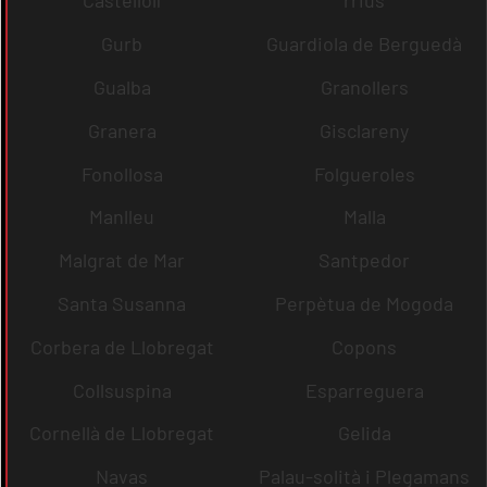
Castellolí
rrius
Gurb
Guardiola de Berguedà
Gualba
Granollers
Granera
Gisclareny
Fonollosa
Folgueroles
Manlleu
Malla
Malgrat de Mar
Santpedor
Santa Susanna
Perpètua de Mogoda
Corbera de Llobregat
Copons
Collsuspina
Esparreguera
Cornellà de Llobregat
Gelida
Navas
Palau-solità i Plegamans