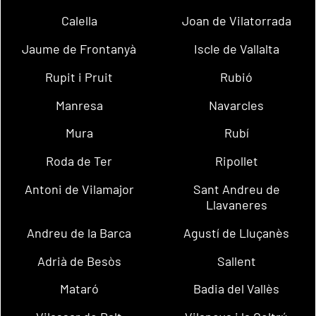
Calella
Joan de Vilatorrada
Jaume de Frontanyà
Iscle de Vallalta
Rupit i Pruit
Rubió
Manresa
Navarcles
Mura
Rubí
Roda de Ter
Ripollet
Antoni de Vilamajor
Sant Andreu de
Llavaneres
Andreu de la Barca
Agustí de Lluçanès
Adrià de Besòs
Sallent
Mataró
Badia del Vallès