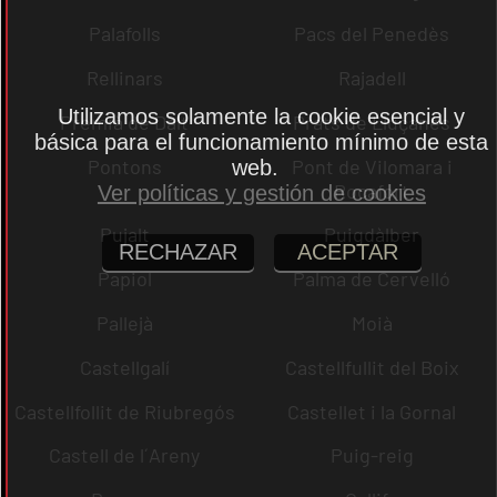
Palafolls
Pacs del Penedès
Rellinars
Rajadell
Utilizamos solamente la cookie esencial y
Premià de Dalt
Prats de Lluçanès
básica para el funcionamiento mínimo de esta
Pontons
Pont de Vilomara i
web.
Rocafort
Ver políticas y gestión de cookies
Pujalt
Puigdàlber
RECHAZAR
ACEPTAR
Papiol
Palma de Cervelló
Pallejà
Moià
Castellgalí
Castellfullit del Boix
Castellfollit de Riubregós
Castellet i la Gornal
Castell de l´Areny
Puig-reig