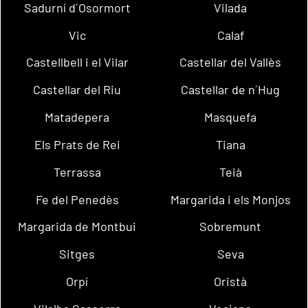
Sadurní d´Osormort
Vilada
Vic
Calaf
Castellbell i el Vilar
Castellar del Vallès
Castellar del Riu
Castellar de n´Hug
Matadepera
Masquefa
Els Prats de Rei
Tiana
Terrassa
Teià
Fe del Penedès
Margarida i els Monjos
Margarida de Montbui
Sobremunt
Sitges
Seva
Orpí
Oristà