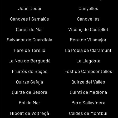
Joan Despí
Canyelles
Cànoves i Samalús
Canovelles
Canet de Mar
Vicenç de Castellet
Salvador de Guardiola
Pere de Vilamajor
Pere de Torelló
La Pobla de Claramunt
La Nou de Berguedà
La Llagosta
Fruitós de Bages
Fost de Campsentelles
Quirze Safaja
Quirze del Vallès
Quirze de Besora
Quintí de Mediona
Pol de Mar
Pere Sallavinera
Hipòlit de Voltregà
Caldes de Montbui