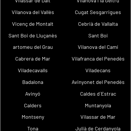
Vilassar de Dalt
Vilanova i la Geltrú
Vilanova del Vallès
Cugat Sesgarrigues
Vicenç de Montalt
Cebrià de Vallalta
Sant Boi de Lluçanès
Sant Boi
artomeu del Grau
Vilanova del Camí
Cabrera de Mar
Vilafranca del Penedès
Viladecavalls
Viladecans
Badalona
Avinyonet del Penedès
Avinyó
Caldes d´Estrac
Calders
Muntanyola
Montseny
Vilassar de Mar
Tona
Julià de Cerdanyola