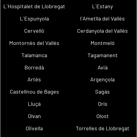
L´Hospitalet de Llobregat
L´Estany
L´Espunyola
l´Ametlla del Vallès
Cervelló
Cerdanyola del Vallès
Montornès del Vallès
Montmeló
Talamanca
Tagamanent
Borredà
Avià
Artés
Argençola
Castellnou de Bages
Sagàs
Lluçà
Orís
Olvan
Olost
Olivella
Torrelles de Llobregat