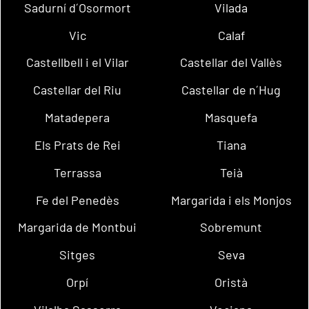
Sadurní d´Osormort
Vilada
Vic
Calaf
Castellbell i el Vilar
Castellar del Vallès
Castellar del Riu
Castellar de n´Hug
Matadepera
Masquefa
Els Prats de Rei
Tiana
Terrassa
Teià
Fe del Penedès
Margarida i els Monjos
Margarida de Montbui
Sobremunt
Sitges
Seva
Orpí
Oristà