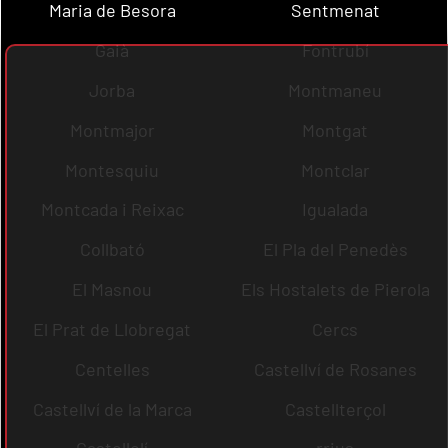
Maria de Besora
Sentmenat
Gaià
Fontrubí
Jorba
Montmaneu
Montmajor
Montgat
Montesquiu
Montclar
Montcada i Reixac
Igualada
Collbató
El Pla del Penedès
El Masnou
Els Hostalets de Pierola
El Prat de Llobregat
Cercs
Centelles
Castellví de Rosanes
Castellví de la Marca
Castellterçol