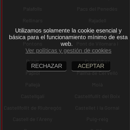
Palafolls
Pacs del Penedès
Rellinars
Rajadell
Utilizamos solamente la cookie esencial y
Premià de Dalt
Prats de Lluçanès
básica para el funcionamiento mínimo de esta
Pontons
Pont de Vilomara i
web.
Rocafort
Ver políticas y gestión de cookies
Pujalt
Puigdàlber
RECHAZAR
ACEPTAR
Papiol
Palma de Cervelló
Pallejà
Moià
Castellgalí
Castellfullit del Boix
Castellfollit de Riubregós
Castellet i la Gornal
Castell de l´Areny
Puig-reig