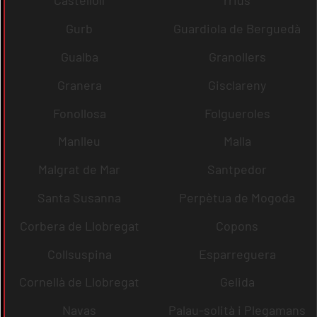
Castellolí
rrius
Gurb
Guardiola de Berguedà
Gualba
Granollers
Granera
Gisclareny
Fonollosa
Folgueroles
Manlleu
Malla
Malgrat de Mar
Santpedor
Santa Susanna
Perpètua de Mogoda
Corbera de Llobregat
Copons
Collsuspina
Esparreguera
Cornellà de Llobregat
Gelida
Navas
Palau-solità i Plegamans