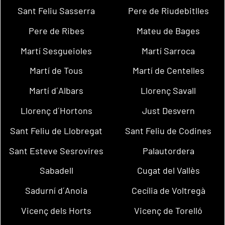
Sant Feliu Sasserra
Pere de Riudebitlles
Pere de Ribes
Mateu de Bages
Martí Sesgueioles
Martí Sarroca
Martí de Tous
Martí de Centelles
Martí d´Albars
Llorenç Savall
Llorenç d´Hortons
Just Desvern
Sant Feliu de Llobregat
Sant Feliu de Codines
Sant Esteve Sesrovires
Palautordera
Sabadell
Cugat del Vallès
Sadurní d´Anoia
Cecília de Voltregà
Vicenç dels Horts
Vicenç de Torelló