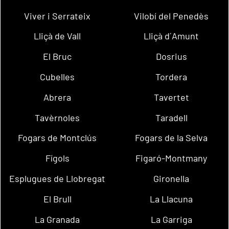
Viver i Serrateix
Vilobí del Penedès
Lliçà de Vall
Lliçà d´Amunt
El Bruc
Dosrius
Cubelles
Tordera
Abrera
Tavertet
Tavèrnoles
Taradell
Fogars de Montclús
Fogars de la Selva
Fígols
Figaró-Montmany
Esplugues de Llobregat
Gironella
El Brull
La Llacuna
La Granada
La Garriga