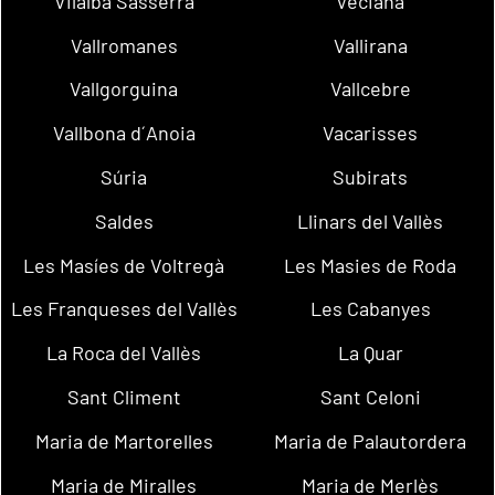
Vilalba Sasserra
Veciana
Vallromanes
Vallirana
Vallgorguina
Vallcebre
Vallbona d´Anoia
Vacarisses
Súria
Subirats
Saldes
Llinars del Vallès
Les Masíes de Voltregà
Les Masies de Roda
Les Franqueses del Vallès
Les Cabanyes
La Roca del Vallès
La Quar
Sant Climent
Sant Celoni
Maria de Martorelles
Maria de Palautordera
Maria de Miralles
Maria de Merlès