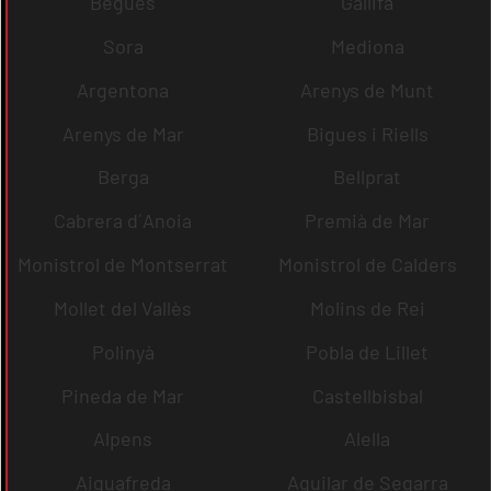
Begues
Gallifa
Sora
Mediona
Argentona
Arenys de Munt
Arenys de Mar
Bigues i Riells
Berga
Bellprat
Cabrera d´Anoia
Premià de Mar
Monistrol de Montserrat
Monistrol de Calders
Mollet del Vallès
Molins de Rei
Polinyà
Pobla de Lillet
Pineda de Mar
Castellbisbal
Alpens
Alella
Aiguafreda
Aguilar de Segarra