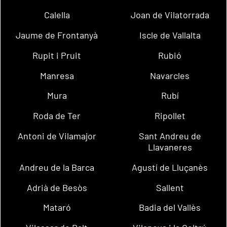
Calella
Joan de Vilatorrada
Jaume de Frontanyà
Iscle de Vallalta
Rupit i Pruit
Rubió
Manresa
Navarcles
Mura
Rubí
Roda de Ter
Ripollet
Antoni de Vilamajor
Sant Andreu de
Llavaneres
Andreu de la Barca
Agustí de Lluçanès
Adrià de Besòs
Sallent
Mataró
Badia del Vallès