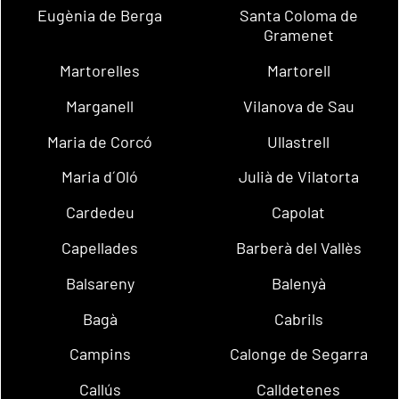
Eugènia de Berga
Santa Coloma de
Gramenet
Martorelles
Martorell
Marganell
Vilanova de Sau
Maria de Corcó
Ullastrell
Maria d´Oló
Julià de Vilatorta
Cardedeu
Capolat
Capellades
Barberà del Vallès
Balsareny
Balenyà
Bagà
Cabrils
Campins
Calonge de Segarra
Callús
Calldetenes