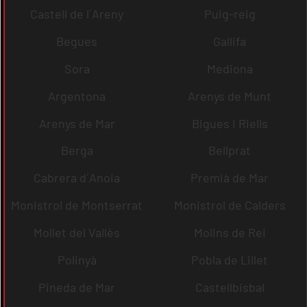
Castell de l´Areny
Puig-reig
Begues
Gallifa
Sora
Mediona
Argentona
Arenys de Munt
Arenys de Mar
Bigues i Riells
Berga
Bellprat
Cabrera d´Anoia
Premià de Mar
Monistrol de Montserrat
Monistrol de Calders
Mollet del Vallès
Molins de Rei
Polinyà
Pobla de Lillet
Pineda de Mar
Castellbisbal