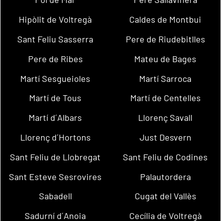
Hipòlit de Voltregà
Caldes de Montbui
Sant Feliu Sasserra
Pere de Riudebitlles
Pere de Ribes
Mateu de Bages
Martí Sesgueioles
Martí Sarroca
Martí de Tous
Martí de Centelles
Martí d´Albars
Llorenç Savall
Llorenç d´Hortons
Just Desvern
Sant Feliu de Llobregat
Sant Feliu de Codines
Sant Esteve Sesrovires
Palautordera
Sabadell
Cugat del Vallès
Sadurní d´Anoia
Cecília de Voltregà