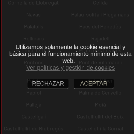
Cornellà de Llobregat
Gelida
Navas
Palau-solità i Plegamans
Palafolls
Pacs del Penedès
Rellinars
Rajadell
Utilizamos solamente la cookie esencial y
Premià de Dalt
Prats de Lluçanès
básica para el funcionamiento mínimo de esta
web.
Pontons
Pont de Vilomara i
Ver políticas y gestión de cookies
Rocafort
Pujalt
Puigdàlber
RECHAZAR
ACEPTAR
Papiol
Palma de Cervelló
Pallejà
Moià
Castellgalí
Castellfullit del Boix
Castellfollit de Riubregós
Castellet i la Gornal