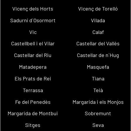
Vicenç dels Horts
Vicenç de Torelló
Sadurní d´Osormort
Vilada
Vic
Calaf
Castellbell i el Vilar
Castellar del Vallès
Castellar del Riu
Castellar de n´Hug
Matadepera
Masquefa
Els Prats de Rei
Tiana
Terrassa
Teià
Fe del Penedès
Margarida i els Monjos
Margarida de Montbui
Sobremunt
Sitges
Seva