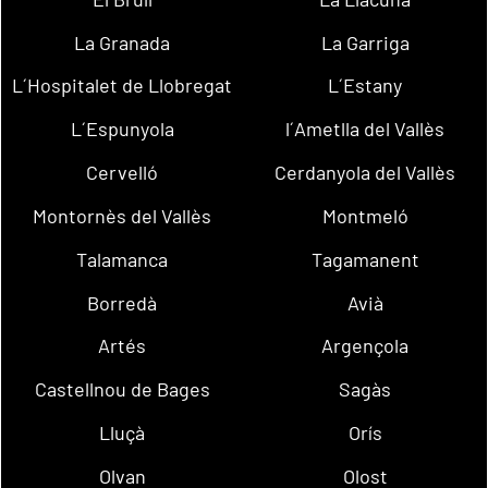
La Granada
La Garriga
L´Hospitalet de Llobregat
L´Estany
L´Espunyola
l´Ametlla del Vallès
Cervelló
Cerdanyola del Vallès
Montornès del Vallès
Montmeló
Talamanca
Tagamanent
Borredà
Avià
Artés
Argençola
Castellnou de Bages
Sagàs
Lluçà
Orís
Olvan
Olost