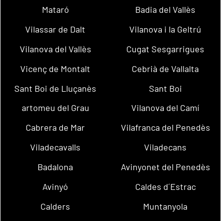
Mataró
Badia del Vallès
Vilassar de Dalt
Vilanova i la Geltrú
Vilanova del Vallès
Cugat Sesgarrigues
Vicenç de Montalt
Cebrià de Vallalta
Sant Boi de Lluçanès
Sant Boi
artomeu del Grau
Vilanova del Camí
Cabrera de Mar
Vilafranca del Penedès
Viladecavalls
Viladecans
Badalona
Avinyonet del Penedès
Avinyó
Caldes d´Estrac
Calders
Muntanyola