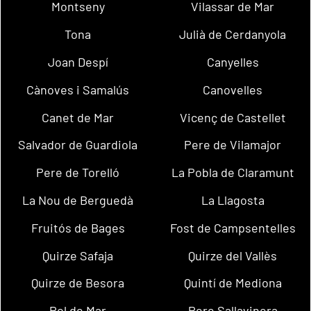
Montseny
Vilassar de Mar
Tona
Julià de Cerdanyola
Joan Despí
Canyelles
Cànoves i Samalús
Canovelles
Canet de Mar
Vicenç de Castellet
Salvador de Guardiola
Pere de Vilamajor
Pere de Torelló
La Pobla de Claramunt
La Nou de Berguedà
La Llagosta
Fruitós de Bages
Fost de Campsentelles
Quirze Safaja
Quirze del Vallès
Quirze de Besora
Quintí de Mediona
Pol de Mar
Pere Sallavinera