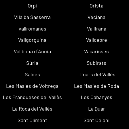
Orpí
Oristà
Vilalba Sasserra
Veciana
Vallromanes
Vallirana
Vallgorguina
Vallcebre
Vallbona d´Anoia
Vacarisses
Súria
Subirats
Saldes
Llinars del Vallès
Les Masíes de Voltregà
Les Masies de Roda
Les Franqueses del Vallès
Les Cabanyes
La Roca del Vallès
La Quar
Sant Climent
Sant Celoni