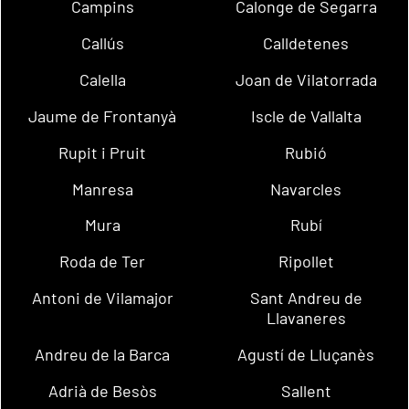
Campins
Calonge de Segarra
Callús
Calldetenes
Calella
Joan de Vilatorrada
Jaume de Frontanyà
Iscle de Vallalta
Rupit i Pruit
Rubió
Manresa
Navarcles
Mura
Rubí
Roda de Ter
Ripollet
Antoni de Vilamajor
Sant Andreu de
Llavaneres
Andreu de la Barca
Agustí de Lluçanès
Adrià de Besòs
Sallent