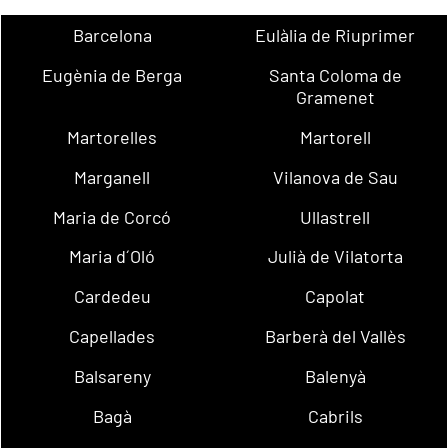
Barcelona
Eulàlia de Riuprimer
Eugènia de Berga
Santa Coloma de
Gramenet
Martorelles
Martorell
Marganell
Vilanova de Sau
Maria de Corcó
Ullastrell
Maria d´Oló
Julià de Vilatorta
Cardedeu
Capolat
Capellades
Barberà del Vallès
Balsareny
Balenyà
Bagà
Cabrils