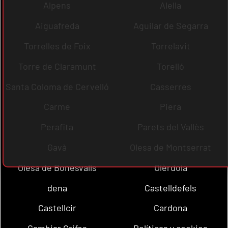
Alpens
Alella
Aiguafreda
Aguilar de Segarra
Torrelles de Foix
Torrelavit
Torre de Claramunt
Torelló
Santa Coloma de Cervelló
Casserres
Carme
Piera
Perafita
Parets del Vallès
Gavà
Olesa de Montserrat
Olesa de Bonesvalls
Olèrdola
dena
Castelldefels
Castellcir
Cardona