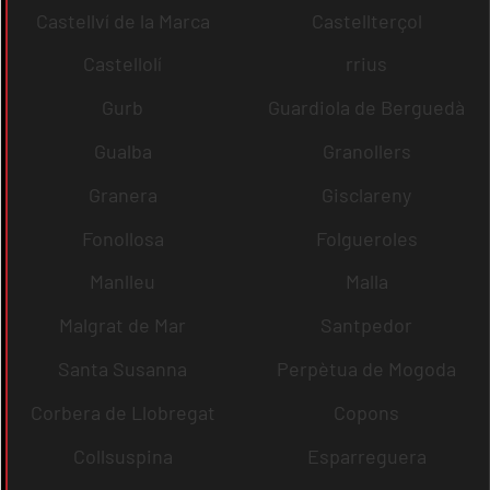
Castellví de la Marca
Castellterçol
Castellolí
rrius
Gurb
Guardiola de Berguedà
Gualba
Granollers
Granera
Gisclareny
Fonollosa
Folgueroles
Manlleu
Malla
Malgrat de Mar
Santpedor
Santa Susanna
Perpètua de Mogoda
Corbera de Llobregat
Copons
Collsuspina
Esparreguera