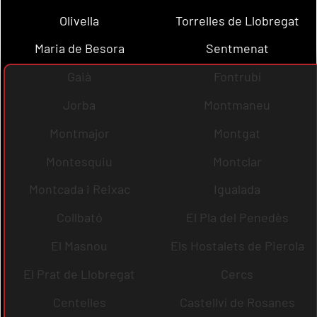
Olivella
Torrelles de Llobregat
Maria de Besora
Sentmenat
Gaià
Fontrubí
Jorba
Montmaneu
Montmajor
Montgat
Montesquiu
Montclar
Montcada i Reixac
Igualada
Collbató
El Pla del Penedès
El Masnou
Els Hostalets de Pierola
El Prat de Llobregat
Cercs
Centelles
Castellví de Rosanes