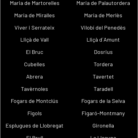
Maria de Martorelles
Maria de Palautordera
Maria de Miralles
Maria de Merlès
Viver i Serrateix
Vilobí del Penedès
Lliçà de Vall
Lliçà d´Amunt
El Bruc
Dosrius
Cubelles
Tordera
Abrera
Tavertet
Tavèrnoles
Taradell
Fogars de Montclús
Fogars de la Selva
Fígols
Figaró-Montmany
Esplugues de Llobregat
Gironella
El Brull
La Llacuna