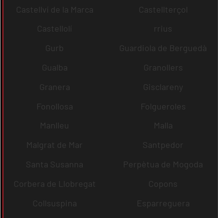
Castellví de la Marca
Castellterçol
Castellolí
rrius
Gurb
Guardiola de Berguedà
Gualba
Granollers
Granera
Gisclareny
Fonollosa
Folgueroles
Manlleu
Malla
Malgrat de Mar
Santpedor
Santa Susanna
Perpètua de Mogoda
Corbera de Llobregat
Copons
Collsuspina
Esparreguera