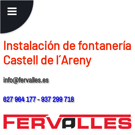
Instalación de fontanerí­a
Castell de l´Areny
info@fervalles.es
627 964 177
-
937 299 718