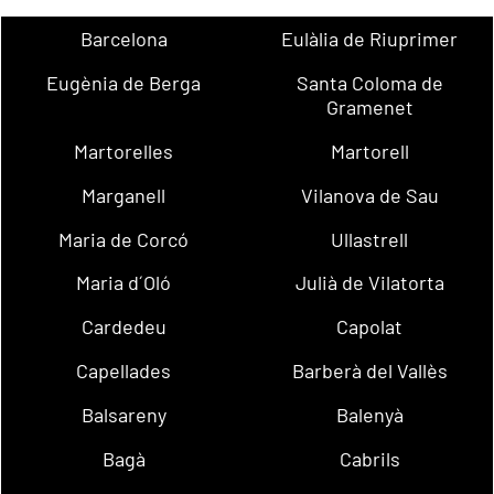
Barcelona
Eulàlia de Riuprimer
Eugènia de Berga
Santa Coloma de
Gramenet
Martorelles
Martorell
Marganell
Vilanova de Sau
Maria de Corcó
Ullastrell
Maria d´Oló
Julià de Vilatorta
Cardedeu
Capolat
Capellades
Barberà del Vallès
Balsareny
Balenyà
Bagà
Cabrils