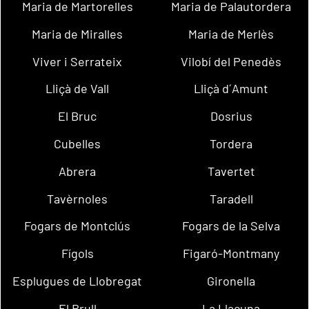
Maria de Martorelles
Maria de Palautordera
Maria de Miralles
Maria de Merlès
Viver i Serrateix
Vilobí del Penedès
Lliçà de Vall
Lliçà d´Amunt
El Bruc
Dosrius
Cubelles
Tordera
Abrera
Tavertet
Tavèrnoles
Taradell
Fogars de Montclús
Fogars de la Selva
Fígols
Figaró-Montmany
Esplugues de Llobregat
Gironella
El Brull
La Llacuna