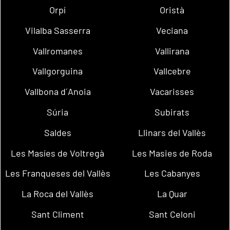
Orpí
Oristà
Vilalba Sasserra
Veciana
Vallromanes
Vallirana
Vallgorguina
Vallcebre
Vallbona d´Anoia
Vacarisses
Súria
Subirats
Saldes
Llinars del Vallès
Les Masíes de Voltregà
Les Masies de Roda
Les Franqueses del Vallès
Les Cabanyes
La Roca del Vallès
La Quar
Sant Climent
Sant Celoni