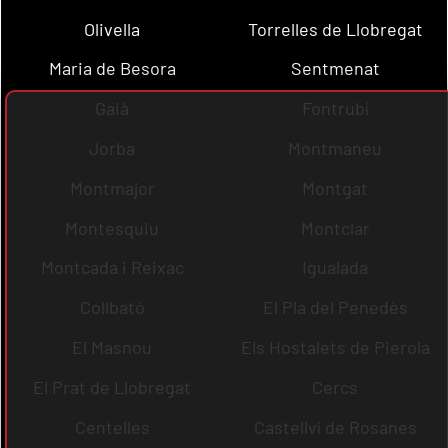
Olivella
Torrelles de Llobregat
Maria de Besora
Sentmenat
Gaià
Fontrubí
Jorba
Montmaneu
Montmajor
Montgat
Montesquiu
Montclar
Montcada i Reixac
Igualada
Collbató
El Pla del Penedès
El Masnou
Els Hostalets de Pierola
El Prat de Llobregat
Cercs
Centelles
Castellví de Rosanes