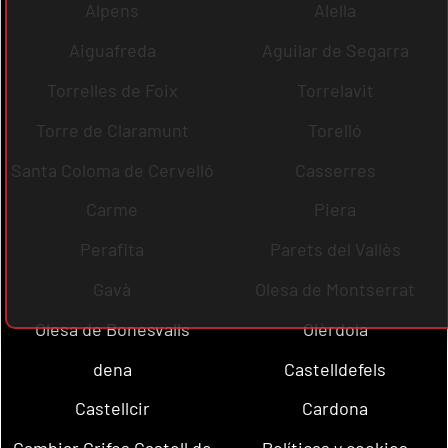
Alpens
Alella
Aiguafreda
Aguilar de Segarra
Torrelles de Foix
Torrelavit
Torre de Claramunt
Torelló
Santa Coloma de Cervelló
Casserres
Carme
Piera
Perafita
Parets del Vallès
Gavà
Olesa de Montserrat
Olesa de Bonesvalls
Olèrdola
dena
Castelldefels
Castellcir
Cardona