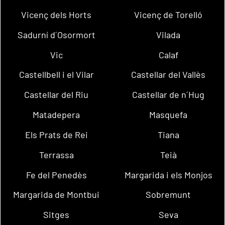
Vicenç dels Horts
Vicenç de Torelló
Sadurní d´Osormort
Vilada
Vic
Calaf
Castellbell i el Vilar
Castellar del Vallès
Castellar del Riu
Castellar de n´Hug
Matadepera
Masquefa
Els Prats de Rei
Tiana
Terrassa
Teià
Fe del Penedès
Margarida i els Monjos
Margarida de Montbui
Sobremunt
Sitges
Seva