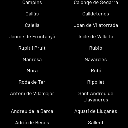
Campins
Calonge de Segarra
Callús
Calldetenes
Calella
Joan de Vilatorrada
Jaume de Frontanyà
Iscle de Vallalta
Rupit i Pruit
Rubió
Manresa
Navarcles
Mura
Rubí
Roda de Ter
Ripollet
Antoni de Vilamajor
Sant Andreu de
Llavaneres
Andreu de la Barca
Agustí de Lluçanès
Adrià de Besòs
Sallent