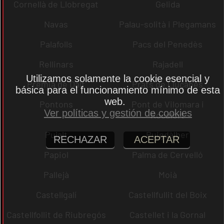
Cornellà de Llobregat
Gelida
Navas
Palau-solità i Plegamans
Palafolls
Pacs del Penedès
Rellinars
Rajadell
Utilizamos solamente la cookie esencial y
Premià de Dalt
Prats de Lluçanès
básica para el funcionamiento mínimo de esta
web.
Pontons
Pont de Vilomara i
Ver políticas y gestión de cookies
Rocafort
Pujalt
Puigdàlber
RECHAZAR
ACEPTAR
Papiol
Palma de Cervelló
Pallejà
Moià
Castellgalí
Castellfullit del Boix
Castellfollit de Riubregós
Castellet i la Gornal