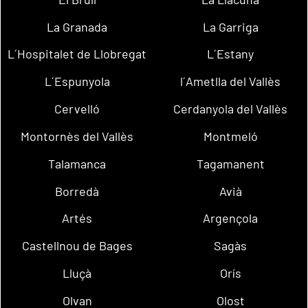
La Granada
La Garriga
L´Hospitalet de Llobregat
L´Estany
L´Espunyola
l´Ametlla del Vallès
Cervelló
Cerdanyola del Vallès
Montornès del Vallès
Montmeló
Talamanca
Tagamanent
Borredà
Avià
Artés
Argençola
Castellnou de Bages
Sagàs
Lluçà
Orís
Olvan
Olost