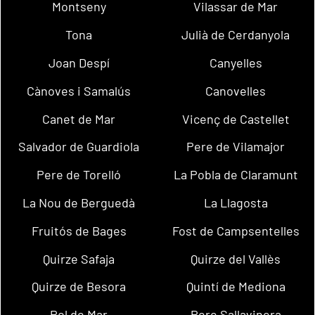
Montseny
Vilassar de Mar
Tona
Julià de Cerdanyola
Joan Despí
Canyelles
Cànoves i Samalús
Canovelles
Canet de Mar
Vicenç de Castellet
Salvador de Guardiola
Pere de Vilamajor
Pere de Torelló
La Pobla de Claramunt
La Nou de Berguedà
La Llagosta
Fruitós de Bages
Fost de Campsentelles
Quirze Safaja
Quirze del Vallès
Quirze de Besora
Quintí de Mediona
Pol de Mar
Pere Sallavinera