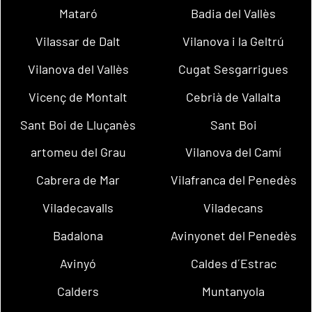
Mataró
Badia del Vallès
Vilassar de Dalt
Vilanova i la Geltrú
Vilanova del Vallès
Cugat Sesgarrigues
Vicenç de Montalt
Cebrià de Vallalta
Sant Boi de Lluçanès
Sant Boi
artomeu del Grau
Vilanova del Camí
Cabrera de Mar
Vilafranca del Penedès
Viladecavalls
Viladecans
Badalona
Avinyonet del Penedès
Avinyó
Caldes d´Estrac
Calders
Muntanyola