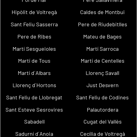
Hipòlit de Voltregà
Caldes de Montbui
Sant Feliu Sasserra
Pere de Riudebitlles
Pere de Ribes
Mateu de Bages
Martí Sesgueioles
Martí Sarroca
Martí de Tous
Martí de Centelles
Martí d´Albars
Llorenç Savall
Llorenç d´Hortons
Just Desvern
Sant Feliu de Llobregat
Sant Feliu de Codines
Sant Esteve Sesrovires
Palautordera
Sabadell
Cugat del Vallès
Sadurní d´Anoia
Cecília de Voltregà