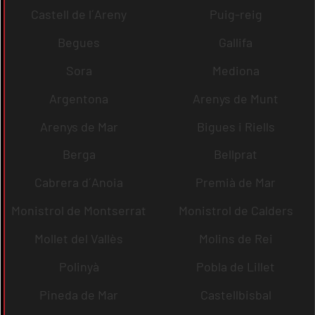
Castell de l´Areny
Puig-reig
Begues
Gallifa
Sora
Mediona
Argentona
Arenys de Munt
Arenys de Mar
Bigues i Riells
Berga
Bellprat
Cabrera d´Anoia
Premià de Mar
Monistrol de Montserrat
Monistrol de Calders
Mollet del Vallès
Molins de Rei
Polinyà
Pobla de Lillet
Pineda de Mar
Castellbisbal