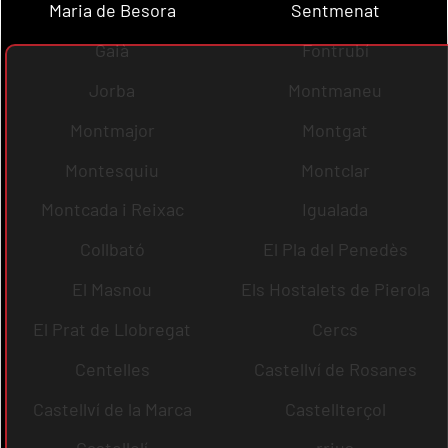
Maria de Besora
Sentmenat
Gaià
Fontrubí
Jorba
Montmaneu
Montmajor
Montgat
Montesquiu
Montclar
Montcada i Reixac
Igualada
Collbató
El Pla del Penedès
El Masnou
Els Hostalets de Pierola
El Prat de Llobregat
Cercs
Centelles
Castellví de Rosanes
Castellví de la Marca
Castellterçol