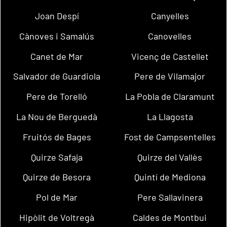
Joan Despí
Canyelles
Cànoves i Samalús
Canovelles
Canet de Mar
Vicenç de Castellet
Salvador de Guardiola
Pere de Vilamajor
Pere de Torelló
La Pobla de Claramunt
La Nou de Berguedà
La Llagosta
Fruitós de Bages
Fost de Campsentelles
Quirze Safaja
Quirze del Vallès
Quirze de Besora
Quintí de Mediona
Pol de Mar
Pere Sallavinera
Hipòlit de Voltregà
Caldes de Montbui