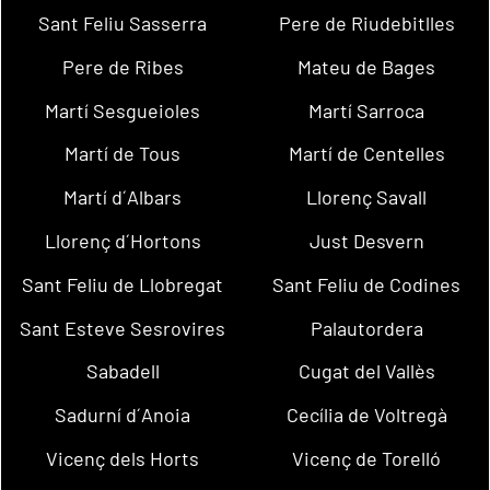
Sant Feliu Sasserra
Pere de Riudebitlles
Pere de Ribes
Mateu de Bages
Martí Sesgueioles
Martí Sarroca
Martí de Tous
Martí de Centelles
Martí d´Albars
Llorenç Savall
Llorenç d´Hortons
Just Desvern
Sant Feliu de Llobregat
Sant Feliu de Codines
Sant Esteve Sesrovires
Palautordera
Sabadell
Cugat del Vallès
Sadurní d´Anoia
Cecília de Voltregà
Vicenç dels Horts
Vicenç de Torelló