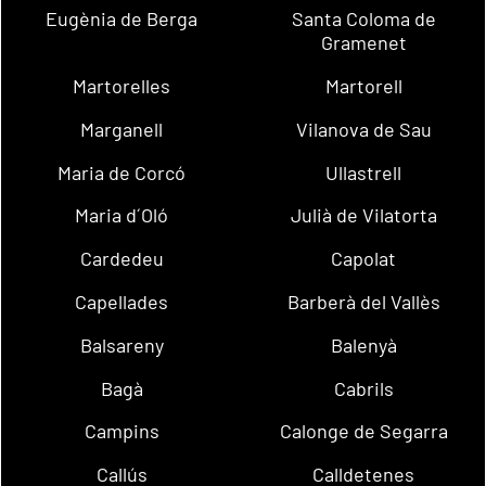
Eugènia de Berga
Santa Coloma de
Gramenet
Martorelles
Martorell
Marganell
Vilanova de Sau
Maria de Corcó
Ullastrell
Maria d´Oló
Julià de Vilatorta
Cardedeu
Capolat
Capellades
Barberà del Vallès
Balsareny
Balenyà
Bagà
Cabrils
Campins
Calonge de Segarra
Callús
Calldetenes