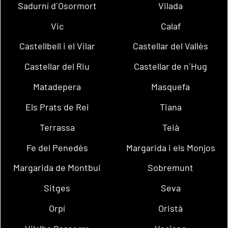
Sadurní d´Osormort
Vilada
Vic
Calaf
Castellbell i el Vilar
Castellar del Vallès
Castellar del Riu
Castellar de n´Hug
Matadepera
Masquefa
Els Prats de Rei
Tiana
Terrassa
Teià
Fe del Penedès
Margarida i els Monjos
Margarida de Montbui
Sobremunt
Sitges
Seva
Orpí
Oristà