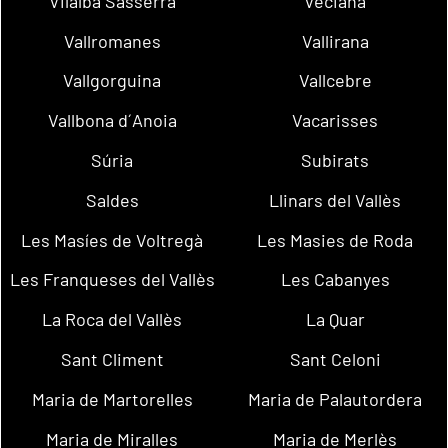
Vilalba Sasserra
Veciana
Vallromanes
Vallirana
Vallgorguina
Vallcebre
Vallbona d´Anoia
Vacarisses
Súria
Subirats
Saldes
Llinars del Vallès
Les Masíes de Voltregà
Les Masies de Roda
Les Franqueses del Vallès
Les Cabanyes
La Roca del Vallès
La Quar
Sant Climent
Sant Celoni
Maria de Martorelles
Maria de Palautordera
Maria de Miralles
Maria de Merlès