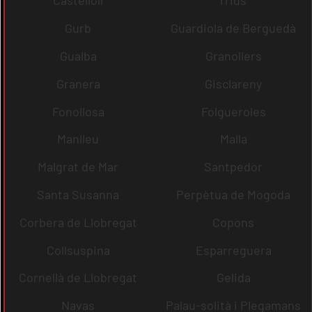
Castellolí
rrius
Gurb
Guardiola de Berguedà
Gualba
Granollers
Granera
Gisclareny
Fonollosa
Folgueroles
Manlleu
Malla
Malgrat de Mar
Santpedor
Santa Susanna
Perpètua de Mogoda
Corbera de Llobregat
Copons
Collsuspina
Esparreguera
Cornellà de Llobregat
Gelida
Navas
Palau-solità i Plegamans