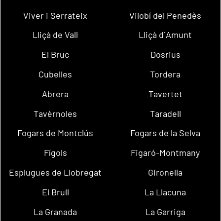
Viver i Serrateix
Vilobí del Penedès
Lliçà de Vall
Lliçà d´Amunt
El Bruc
Dosrius
Cubelles
Tordera
Abrera
Tavertet
Tavèrnoles
Taradell
Fogars de Montclús
Fogars de la Selva
Fígols
Figaró-Montmany
Esplugues de Llobregat
Gironella
El Brull
La Llacuna
La Granada
La Garriga