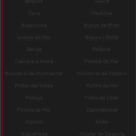
Begues
Gallifa
Sora
Mediona
Argentona
Arenys de Munt
Arenys de Mar
Bigues i Riells
Berga
Bellprat
Cabrera d´Anoia
Premià de Mar
Monistrol de Montserrat
Monistrol de Calders
Mollet del Vallès
Molins de Rei
Polinyà
Pobla de Lillet
Pineda de Mar
Castellbisbal
Alpens
Alella
Aiguafreda
Aguilar de Segarra