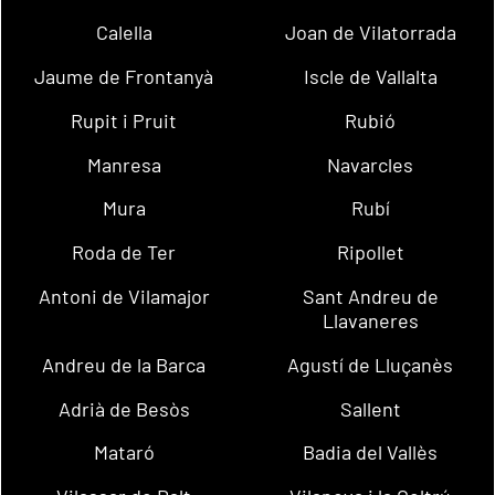
Calella
Joan de Vilatorrada
Jaume de Frontanyà
Iscle de Vallalta
Rupit i Pruit
Rubió
Manresa
Navarcles
Mura
Rubí
Roda de Ter
Ripollet
Antoni de Vilamajor
Sant Andreu de
Llavaneres
Andreu de la Barca
Agustí de Lluçanès
Adrià de Besòs
Sallent
Mataró
Badia del Vallès