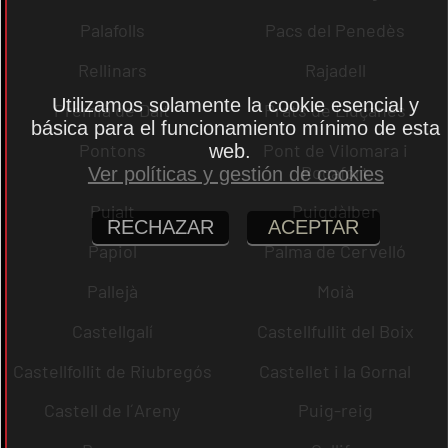
Palafolls
Pacs del Penedès
Rellinars
Rajadell
Utilizamos solamente la cookie esencial y
Premià de Dalt
Prats de Lluçanès
básica para el funcionamiento mínimo de esta
Pontons
Pont de Vilomara i
web.
Rocafort
Ver políticas y gestión de cookies
Pujalt
Puigdàlber
RECHAZAR
ACEPTAR
Papiol
Palma de Cervelló
Pallejà
Moià
Castellgalí
Castellfullit del Boix
Castellfollit de Riubregós
Castellet i la Gornal
Castell de l´Areny
Puig-reig