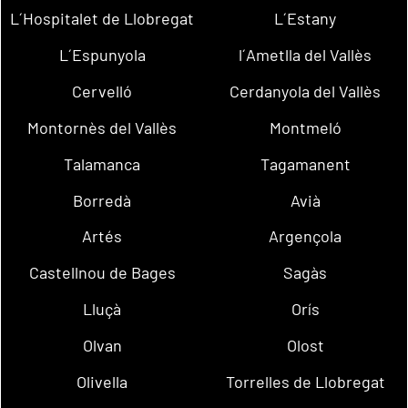
L´Hospitalet de Llobregat
L´Estany
L´Espunyola
l´Ametlla del Vallès
Cervelló
Cerdanyola del Vallès
Montornès del Vallès
Montmeló
Talamanca
Tagamanent
Borredà
Avià
Artés
Argençola
Castellnou de Bages
Sagàs
Lluçà
Orís
Olvan
Olost
Olivella
Torrelles de Llobregat