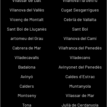
Vilassar de Dalt
Vilanova i la Geltrú
Vilanova del Vallès
Cugat Sesgarrigues
Vicenç de Montalt
Cebrià de Vallalta
Sant Boi de Lluçanès
Sant Boi
artomeu del Grau
Vilanova del Camí
Cabrera de Mar
Vilafranca del Penedès
Viladecavalls
Viladecans
Badalona
Avinyonet del Penedès
Avinyó
Caldes d´Estrac
Calders
Muntanyola
Montseny
Vilassar de Mar
Tona
Julià de Cerdanyola