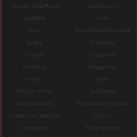
Castellví de la Marca
Castellterçol
Castellolí
rrius
Gurb
Guardiola de Berguedà
Gualba
Granollers
Granera
Gisclareny
Fonollosa
Folgueroles
Manlleu
Malla
Malgrat de Mar
Santpedor
Santa Susanna
Perpètua de Mogoda
Corbera de Llobregat
Copons
Collsuspina
Esparreguera