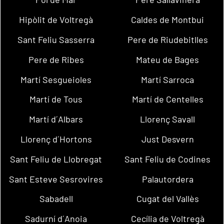
Hipòlit de Voltregà
Caldes de Montbui
Sant Feliu Sasserra
Pere de Riudebitlles
Pere de Ribes
Mateu de Bages
Martí Sesgueioles
Martí Sarroca
Martí de Tous
Martí de Centelles
Martí d´Albars
Llorenç Savall
Llorenç d´Hortons
Just Desvern
Sant Feliu de Llobregat
Sant Feliu de Codines
Sant Esteve Sesrovires
Palautordera
Sabadell
Cugat del Vallès
Sadurní d´Anoia
Cecília de Voltregà