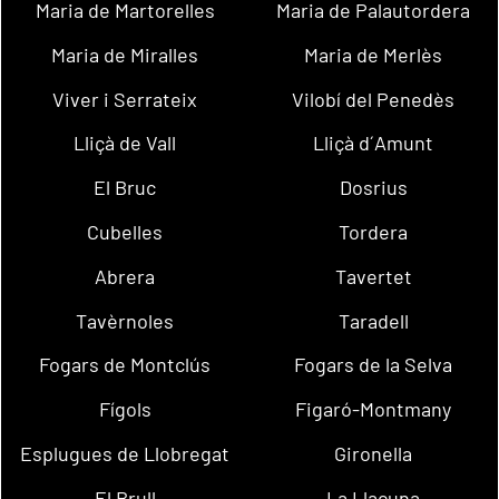
Maria de Martorelles
Maria de Palautordera
Maria de Miralles
Maria de Merlès
Viver i Serrateix
Vilobí del Penedès
Lliçà de Vall
Lliçà d´Amunt
El Bruc
Dosrius
Cubelles
Tordera
Abrera
Tavertet
Tavèrnoles
Taradell
Fogars de Montclús
Fogars de la Selva
Fígols
Figaró-Montmany
Esplugues de Llobregat
Gironella
El Brull
La Llacuna