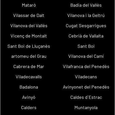
Mataró
Badia del Vallès
Vilassar de Dalt
Vilanova i la Geltrú
Vilanova del Vallès
Cugat Sesgarrigues
Vicenç de Montalt
Cebrià de Vallalta
Sant Boi de Lluçanès
Sant Boi
artomeu del Grau
Vilanova del Camí
Cabrera de Mar
Vilafranca del Penedès
Viladecavalls
Viladecans
Badalona
Avinyonet del Penedès
Avinyó
Caldes d´Estrac
Calders
Muntanyola