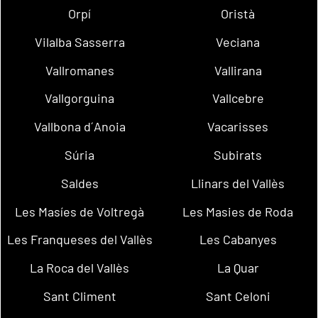
Orpí
Oristà
Vilalba Sasserra
Veciana
Vallromanes
Vallirana
Vallgorguina
Vallcebre
Vallbona d´Anoia
Vacarisses
Súria
Subirats
Saldes
Llinars del Vallès
Les Masíes de Voltregà
Les Masies de Roda
Les Franqueses del Vallès
Les Cabanyes
La Roca del Vallès
La Quar
Sant Climent
Sant Celoni