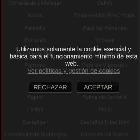
Cornellà de Llobregat
Gelida
Navas
Palau-solità i Plegamans
Palafolls
Pacs del Penedès
Rellinars
Rajadell
Utilizamos solamente la cookie esencial y
Premià de Dalt
Prats de Lluçanès
básica para el funcionamiento mínimo de esta
web.
Pontons
Pont de Vilomara i
Ver políticas y gestión de cookies
Rocafort
Pujalt
Puigdàlber
RECHAZAR
ACEPTAR
Papiol
Palma de Cervelló
Pallejà
Moià
Castellgalí
Castellfullit del Boix
Castellfollit de Riubregós
Castellet i la Gornal