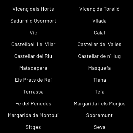
Vicenç dels Horts
Vicenç de Torelló
Sadurní d´Osormort
Vilada
Vic
Calaf
Castellbell i el Vilar
Castellar del Vallès
Castellar del Riu
Castellar de n´Hug
Matadepera
Masquefa
Els Prats de Rei
Tiana
Terrassa
Teià
Fe del Penedès
Margarida i els Monjos
Margarida de Montbui
Sobremunt
Sitges
Seva