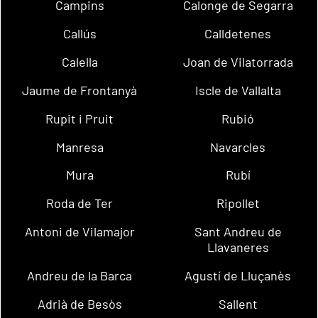
Campins
Calonge de Segarra
Callús
Calldetenes
Calella
Joan de Vilatorrada
Jaume de Frontanyà
Iscle de Vallalta
Rupit i Pruit
Rubió
Manresa
Navarcles
Mura
Rubí
Roda de Ter
Ripollet
Antoni de Vilamajor
Sant Andreu de
Llavaneres
Andreu de la Barca
Agustí de Lluçanès
Adrià de Besòs
Sallent