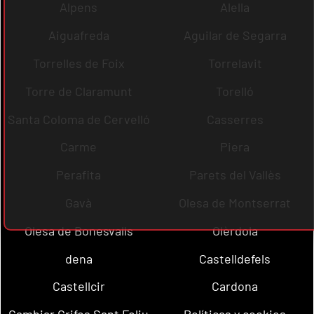
Alpens
Alella
Aiguafreda
Aguilar de Segarra
Torrelles de Foix
Torrelavit
Torre de Claramunt
Torelló
Santa Coloma de Cervelló
Casserres
Carme
Piera
Perafita
Parets del Vallès
Gavà
Olesa de Montserrat
Olesa de Bonesvalls
Olèrdola
dena
Castelldefels
Castellcir
Cardona