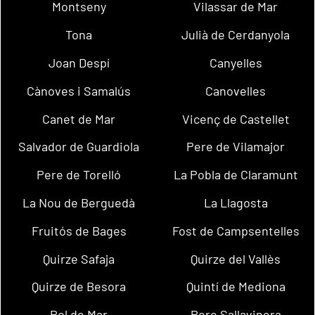
Montseny
Vilassar de Mar
Tona
Julià de Cerdanyola
Joan Despí
Canyelles
Cànoves i Samalús
Canovelles
Canet de Mar
Vicenç de Castellet
Salvador de Guardiola
Pere de Vilamajor
Pere de Torelló
La Pobla de Claramunt
La Nou de Berguedà
La Llagosta
Fruitós de Bages
Fost de Campsentelles
Quirze Safaja
Quirze del Vallès
Quirze de Besora
Quintí de Mediona
Pol de Mar
Pere Sallavinera