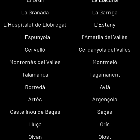
La Granada
La Garriga
L´Hospitalet de Llobregat
L´Estany
L´Espunyola
l´Ametlla del Vallès
Cervelló
Cerdanyola del Vallès
Montornès del Vallès
Montmeló
Talamanca
Tagamanent
Borredà
Avià
Artés
Argençola
Castellnou de Bages
Sagàs
Lluçà
Orís
Olvan
Olost