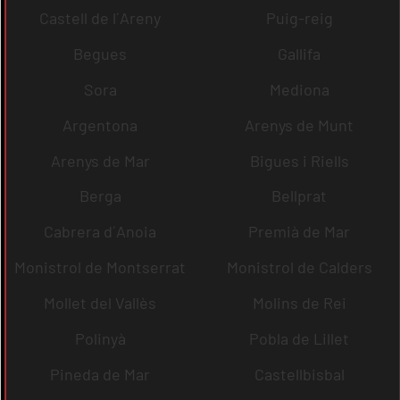
Castell de l´Areny
Puig-reig
Begues
Gallifa
Sora
Mediona
Argentona
Arenys de Munt
Arenys de Mar
Bigues i Riells
Berga
Bellprat
Cabrera d´Anoia
Premià de Mar
Monistrol de Montserrat
Monistrol de Calders
Mollet del Vallès
Molins de Rei
Polinyà
Pobla de Lillet
Pineda de Mar
Castellbisbal