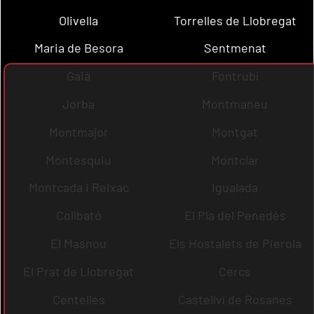
Olivella
Torrelles de Llobregat
Maria de Besora
Sentmenat
Gaià
Fontrubí
Jorba
Montmaneu
Montmajor
Montgat
Montesquiu
Montclar
Montcada i Reixac
Igualada
Collbató
El Pla del Penedès
El Masnou
Els Hostalets de Pierola
El Prat de Llobregat
Cercs
Centelles
Castellví de Rosanes