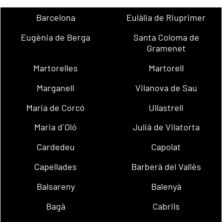
Barcelona
Eulàlia de Riuprimer
Eugènia de Berga
Santa Coloma de
Gramenet
Martorelles
Martorell
Marganell
Vilanova de Sau
Maria de Corcó
Ullastrell
Maria d´Oló
Julià de Vilatorta
Cardedeu
Capolat
Capellades
Barberà del Vallès
Balsareny
Balenyà
Bagà
Cabrils