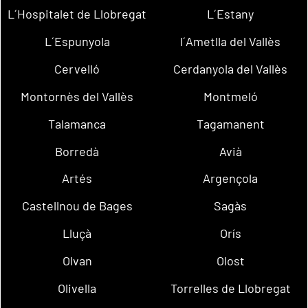
L´Hospitalet de Llobregat
L´Estany
L´Espunyola
l´Ametlla del Vallès
Cervelló
Cerdanyola del Vallès
Montornès del Vallès
Montmeló
Talamanca
Tagamanent
Borredà
Avià
Artés
Argençola
Castellnou de Bages
Sagàs
Lluçà
Orís
Olvan
Olost
Olivella
Torrelles de Llobregat