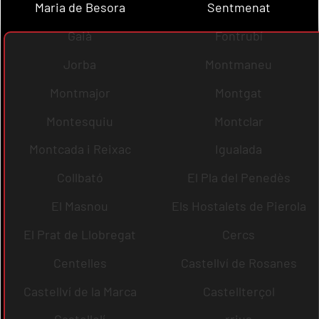
Maria de Besora
Sentmenat
Gaià
Fontrubí
Jorba
Montmaneu
Montmajor
Montgat
Montesquiu
Montclar
Montcada i Reixac
Igualada
Collbató
El Pla del Penedès
El Masnou
Els Hostalets de Pierola
El Prat de Llobregat
Cercs
Centelles
Castellví de Rosanes
Castellví de la Marca
Castellterçol