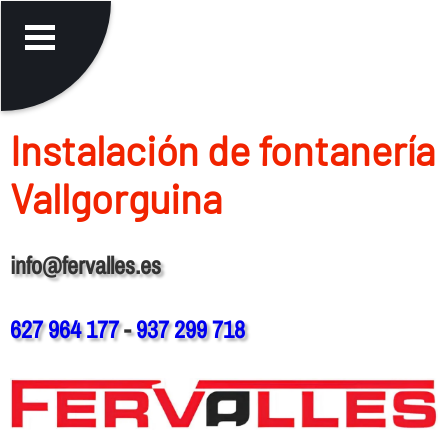
Instalación de fontanerí­a
Vallgorguina
info@fervalles.es
627 964 177
-
937 299 718