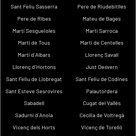
Sant Feliu Sasserra
Pere de Riudebitlles
Pere de Ribes
Mateu de Bages
Martí Sesgueioles
Martí Sarroca
Martí de Tous
Martí de Centelles
Martí d´Albars
Llorenç Savall
Llorenç d´Hortons
Just Desvern
Sant Feliu de Llobregat
Sant Feliu de Codines
Sant Esteve Sesrovires
Palautordera
Sabadell
Cugat del Vallès
Sadurní d´Anoia
Cecília de Voltregà
Vicenç dels Horts
Vicenç de Torelló