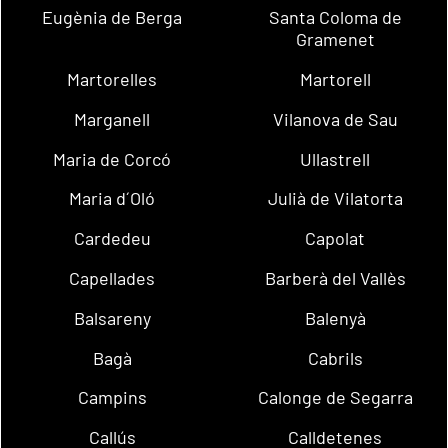
Eugènia de Berga
Santa Coloma de
Gramenet
Martorelles
Martorell
Marganell
Vilanova de Sau
Maria de Corcó
Ullastrell
Maria d´Oló
Julià de Vilatorta
Cardedeu
Capolat
Capellades
Barberà del Vallès
Balsareny
Balenyà
Bagà
Cabrils
Campins
Calonge de Segarra
Callús
Calldetenes