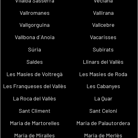
Vilalba Sasserra
Veciana
Vallromanes
Vallirana
Vallgorguina
Vallcebre
Vallbona d´Anoia
Vacarisses
Súria
Subirats
Saldes
Llinars del Vallès
Les Masíes de Voltregà
Les Masies de Roda
Les Franqueses del Vallès
Les Cabanyes
La Roca del Vallès
La Quar
Sant Climent
Sant Celoni
Maria de Martorelles
Maria de Palautordera
Maria de Miralles
Maria de Merlès