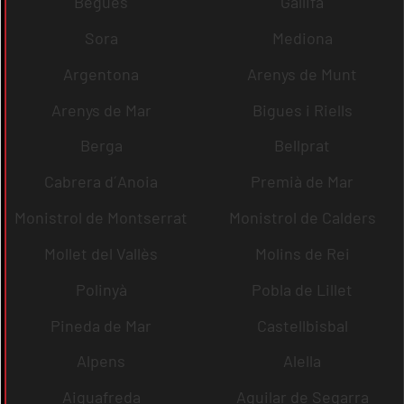
Begues
Gallifa
Sora
Mediona
Argentona
Arenys de Munt
Arenys de Mar
Bigues i Riells
Berga
Bellprat
Cabrera d´Anoia
Premià de Mar
Monistrol de Montserrat
Monistrol de Calders
Mollet del Vallès
Molins de Rei
Polinyà
Pobla de Lillet
Pineda de Mar
Castellbisbal
Alpens
Alella
Aiguafreda
Aguilar de Segarra