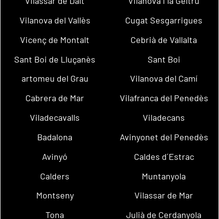
Vilassar de Dalt
Vilanova i la Geltrú
Vilanova del Vallès
Cugat Sesgarrigues
Vicenç de Montalt
Cebrià de Vallalta
Sant Boi de Lluçanès
Sant Boi
artomeu del Grau
Vilanova del Camí
Cabrera de Mar
Vilafranca del Penedès
Viladecavalls
Viladecans
Badalona
Avinyonet del Penedès
Avinyó
Caldes d´Estrac
Calders
Muntanyola
Montseny
Vilassar de Mar
Tona
Julià de Cerdanyola