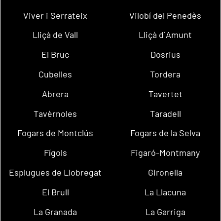
Viver i Serrateix
Vilobí del Penedès
Lliçà de Vall
Lliçà d´Amunt
El Bruc
Dosrius
Cubelles
Tordera
Abrera
Tavertet
Tavèrnoles
Taradell
Fogars de Montclús
Fogars de la Selva
Fígols
Figaró-Montmany
Esplugues de Llobregat
Gironella
El Brull
La Llacuna
La Granada
La Garriga