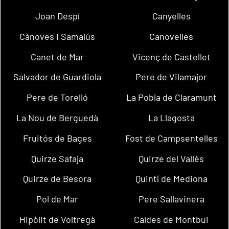
Joan Despí
Canyelles
Cànoves i Samalús
Canovelles
Canet de Mar
Vicenç de Castellet
Salvador de Guardiola
Pere de Vilamajor
Pere de Torelló
La Pobla de Claramunt
La Nou de Berguedà
La Llagosta
Fruitós de Bages
Fost de Campsentelles
Quirze Safaja
Quirze del Vallès
Quirze de Besora
Quintí de Mediona
Pol de Mar
Pere Sallavinera
Hipòlit de Voltregà
Caldes de Montbui