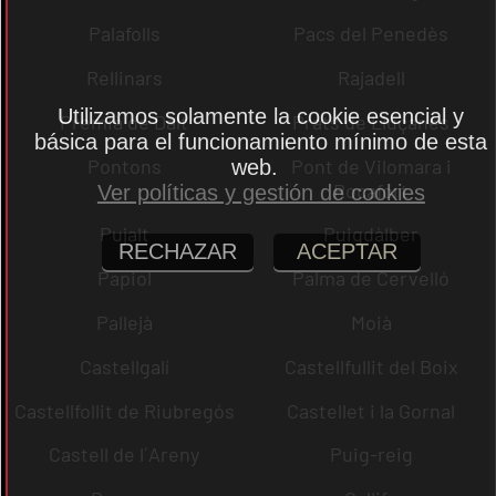
Palafolls
Pacs del Penedès
Rellinars
Rajadell
Utilizamos solamente la cookie esencial y
Premià de Dalt
Prats de Lluçanès
básica para el funcionamiento mínimo de esta
Pontons
Pont de Vilomara i
web.
Rocafort
Ver políticas y gestión de cookies
Pujalt
Puigdàlber
RECHAZAR
ACEPTAR
Papiol
Palma de Cervelló
Pallejà
Moià
Castellgalí
Castellfullit del Boix
Castellfollit de Riubregós
Castellet i la Gornal
Castell de l´Areny
Puig-reig