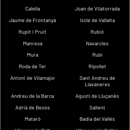
Calella
Joan de Vilatorrada
Jaume de Frontanyà
Iscle de Vallalta
Rupit i Pruit
Rubió
Manresa
Navarcles
Mura
Rubí
Roda de Ter
Ripollet
Antoni de Vilamajor
Sant Andreu de
Llavaneres
Andreu de la Barca
Agustí de Lluçanès
Adrià de Besòs
Sallent
Mataró
Badia del Vallès