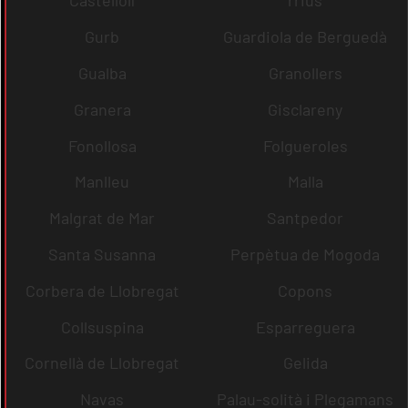
Castellolí
rrius
Gurb
Guardiola de Berguedà
Gualba
Granollers
Granera
Gisclareny
Fonollosa
Folgueroles
Manlleu
Malla
Malgrat de Mar
Santpedor
Santa Susanna
Perpètua de Mogoda
Corbera de Llobregat
Copons
Collsuspina
Esparreguera
Cornellà de Llobregat
Gelida
Navas
Palau-solità i Plegamans