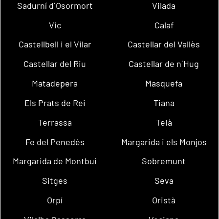
Sadurní d´Osormort
Vilada
Vic
Calaf
Castellbell i el Vilar
Castellar del Vallès
Castellar del Riu
Castellar de n´Hug
Matadepera
Masquefa
Els Prats de Rei
Tiana
Terrassa
Teià
Fe del Penedès
Margarida i els Monjos
Margarida de Montbui
Sobremunt
Sitges
Seva
Orpí
Oristà