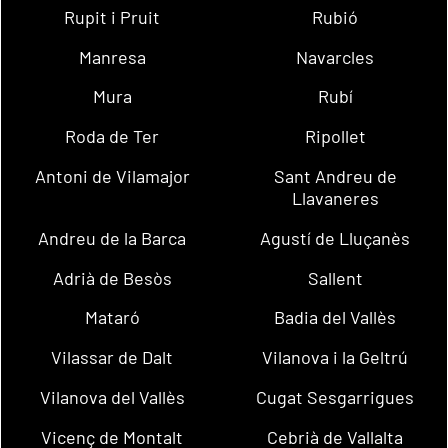
Rupit i Pruit
Rubió
Manresa
Navarcles
Mura
Rubí
Roda de Ter
Ripollet
Antoni de Vilamajor
Sant Andreu de
Llavaneres
Andreu de la Barca
Agustí de Lluçanès
Adrià de Besòs
Sallent
Mataró
Badia del Vallès
Vilassar de Dalt
Vilanova i la Geltrú
Vilanova del Vallès
Cugat Sesgarrigues
Vicenç de Montalt
Cebrià de Vallalta