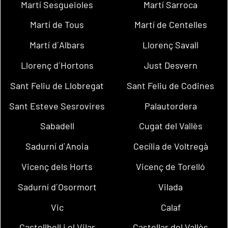
Martí Sesgueioles
Martí Sarroca
Martí de Tous
Martí de Centelles
Martí d´Albars
Llorenç Savall
Llorenç d´Hortons
Just Desvern
Sant Feliu de Llobregat
Sant Feliu de Codines
Sant Esteve Sesrovires
Palautordera
Sabadell
Cugat del Vallès
Sadurní d´Anoia
Cecília de Voltregà
Vicenç dels Horts
Vicenç de Torelló
Sadurní d´Osormort
Vilada
Vic
Calaf
Castellbell i el Vilar
Castellar del Vallès