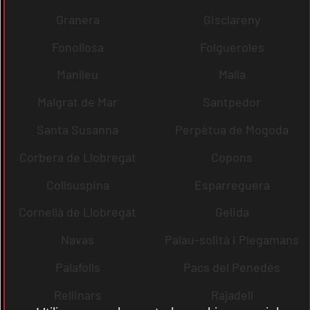
Granera
Gisclareny
Fonollosa
Folgueroles
Manlleu
Malla
Malgrat de Mar
Santpedor
Santa Susanna
Perpètua de Mogoda
Corbera de Llobregat
Copons
Collsuspina
Esparreguera
Cornellà de Llobregat
Gelida
Navas
Palau-solità i Plegamans
Palafolls
Pacs del Penedès
Rellinars
Rajadell