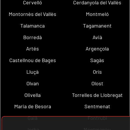
Cervelló
Cerdanyola del Vallès
Montornès del Vallès
Montmeló
Talamanca
Tagamanent
Borredà
Avià
Artés
Argençola
Castellnou de Bages
Sagàs
Lluçà
Orís
Olvan
Olost
Olivella
Torrelles de Llobregat
Maria de Besora
Sentmenat
Gaià
Fontrubí
Jorba
Montmaneu