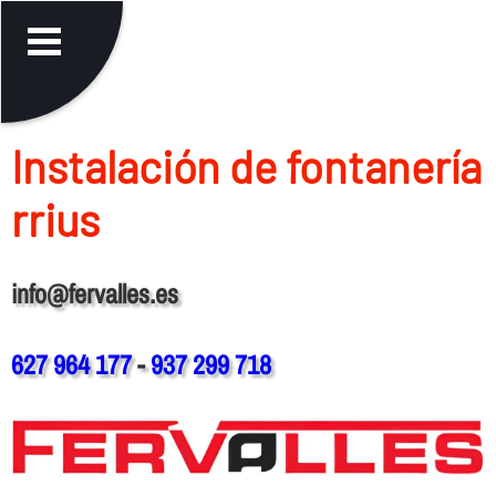
Instalación de fontanerí­a
rrius
info@fervalles.es
627 964 177
-
937 299 718