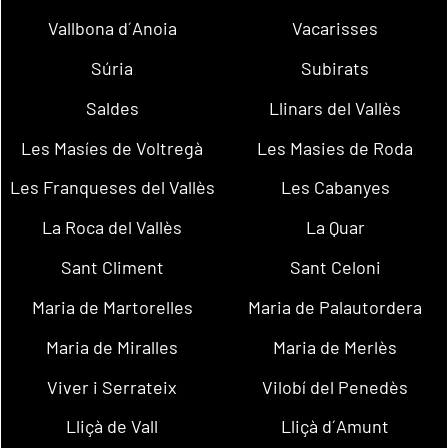
Vallbona d´Anoia
Vacarisses
Súria
Subirats
Saldes
Llinars del Vallès
Les Masíes de Voltregà
Les Masies de Roda
Les Franqueses del Vallès
Les Cabanyes
La Roca del Vallès
La Quar
Sant Climent
Sant Celoni
Maria de Martorelles
Maria de Palautordera
Maria de Miralles
Maria de Merlès
Viver i Serrateix
Vilobí del Penedès
Lliçà de Vall
Lliçà d´Amunt