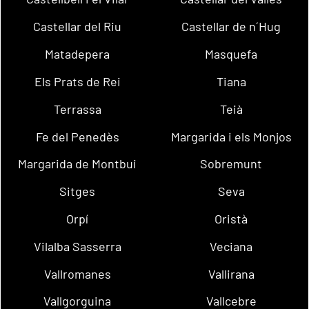
Castellar del Riu
Castellar de n´Hug
Matadepera
Masquefa
Els Prats de Rei
Tiana
Terrassa
Teià
Fe del Penedès
Margarida i els Monjos
Margarida de Montbui
Sobremunt
Sitges
Seva
Orpí
Oristà
Vilalba Sasserra
Veciana
Vallromanes
Vallirana
Vallgorguina
Vallcebre