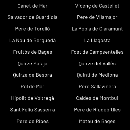
Canet de Mar
Vicenç de Castellet
Salvador de Guardiola
Pere de Vilamajor
Pere de Torelló
La Pobla de Claramunt
La Nou de Berguedà
La Llagosta
Fruitós de Bages
Fost de Campsentelles
Quirze Safaja
Quirze del Vallès
Quirze de Besora
Quintí de Mediona
Pol de Mar
Pere Sallavinera
Hipòlit de Voltregà
Caldes de Montbui
Sant Feliu Sasserra
Pere de Riudebitlles
Pere de Ribes
Mateu de Bages