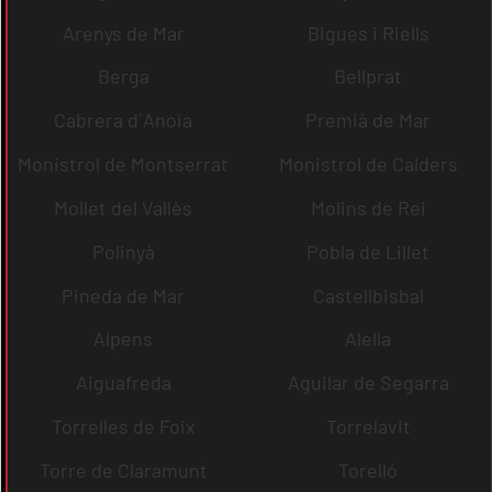
Arenys de Mar
Bigues i Riells
Berga
Bellprat
Cabrera d´Anoia
Premià de Mar
Monistrol de Montserrat
Monistrol de Calders
Mollet del Vallès
Molins de Rei
Polinyà
Pobla de Lillet
Pineda de Mar
Castellbisbal
Alpens
Alella
Aiguafreda
Aguilar de Segarra
Torrelles de Foix
Torrelavit
Torre de Claramunt
Torelló