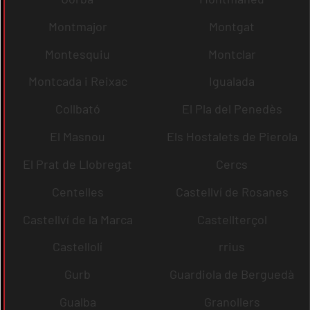
Montmajor
Montgat
Montesquiu
Montclar
Montcada i Reixac
Igualada
Collbató
El Pla del Penedès
El Masnou
Els Hostalets de Pierola
El Prat de Llobregat
Cercs
Centelles
Castellví de Rosanes
Castellví de la Marca
Castellterçol
Castellolí
rrius
Gurb
Guardiola de Berguedà
Gualba
Granollers