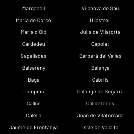
Marganell
Vilanova de Sau
Maria de Corcó
Ullastrell
Maria d´Oló
Julià de Vilatorta
Cardedeu
Capolat
Capellades
Barberà del Vallès
Balsareny
Balenyà
Bagà
Cabrils
Campins
Calonge de Segarra
Callús
Calldetenes
Calella
Joan de Vilatorrada
Jaume de Frontanyà
Iscle de Vallalta