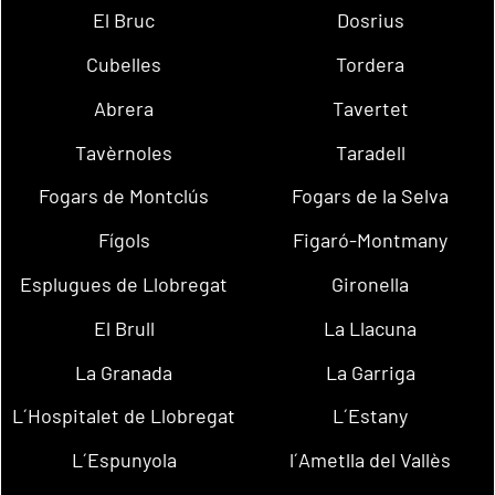
El Bruc
Dosrius
Cubelles
Tordera
Abrera
Tavertet
Tavèrnoles
Taradell
Fogars de Montclús
Fogars de la Selva
Fígols
Figaró-Montmany
Esplugues de Llobregat
Gironella
El Brull
La Llacuna
La Granada
La Garriga
L´Hospitalet de Llobregat
L´Estany
L´Espunyola
l´Ametlla del Vallès