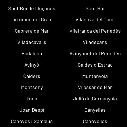
Sant Boi de Lluçanès
Sant Boi
artomeu del Grau
Vilanova del Camí
Cabrera de Mar
Vilafranca del Penedès
Viladecavalls
Viladecans
Badalona
Avinyonet del Penedès
Avinyó
Caldes d´Estrac
Calders
Muntanyola
Montseny
Vilassar de Mar
Tona
Julià de Cerdanyola
Joan Despí
Canyelles
Cànoves i Samalús
Canovelles