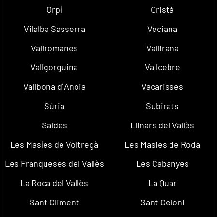
Orpí
Oristà
Vilalba Sasserra
Veciana
Vallromanes
Vallirana
Vallgorguina
Vallcebre
Vallbona d´Anoia
Vacarisses
Súria
Subirats
Saldes
Llinars del Vallès
Les Masíes de Voltregà
Les Masies de Roda
Les Franqueses del Vallès
Les Cabanyes
La Roca del Vallès
La Quar
Sant Climent
Sant Celoni