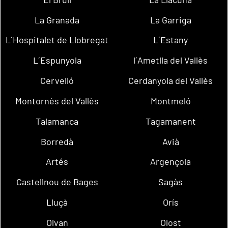
La Granada
La Garriga
L´Hospitalet de Llobregat
L´Estany
L´Espunyola
l´Ametlla del Vallès
Cervelló
Cerdanyola del Vallès
Montornès del Vallès
Montmeló
Talamanca
Tagamanent
Borredà
Avià
Artés
Argençola
Castellnou de Bages
Sagàs
Lluçà
Orís
Olvan
Olost