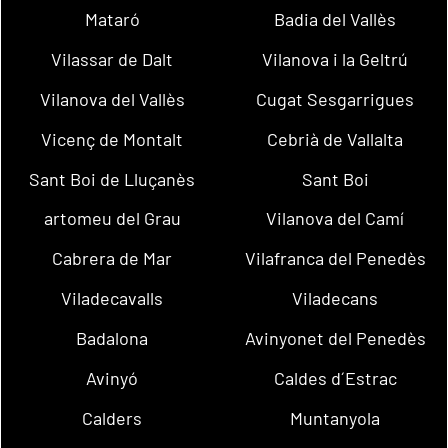
Mataró
Badia del Vallès
Vilassar de Dalt
Vilanova i la Geltrú
Vilanova del Vallès
Cugat Sesgarrigues
Vicenç de Montalt
Cebrià de Vallalta
Sant Boi de Lluçanès
Sant Boi
artomeu del Grau
Vilanova del Camí
Cabrera de Mar
Vilafranca del Penedès
Viladecavalls
Viladecans
Badalona
Avinyonet del Penedès
Avinyó
Caldes d´Estrac
Calders
Muntanyola