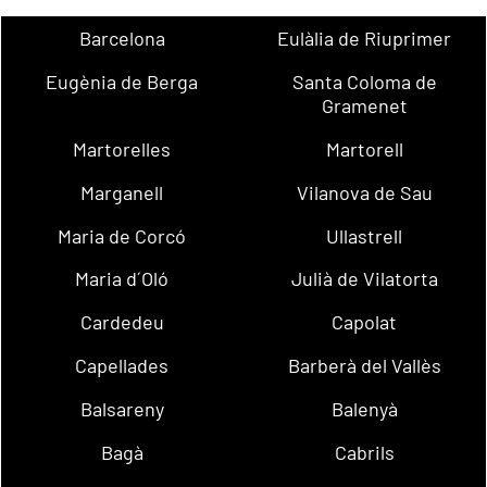
Barcelona
Eulàlia de Riuprimer
Eugènia de Berga
Santa Coloma de
Gramenet
Martorelles
Martorell
Marganell
Vilanova de Sau
Maria de Corcó
Ullastrell
Maria d´Oló
Julià de Vilatorta
Cardedeu
Capolat
Capellades
Barberà del Vallès
Balsareny
Balenyà
Bagà
Cabrils