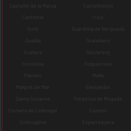
Castellví de la Marca
Castellterçol
Castellolí
rrius
Gurb
Guardiola de Berguedà
Gualba
Granollers
Granera
Gisclareny
Fonollosa
Folgueroles
Manlleu
Malla
Malgrat de Mar
Santpedor
Santa Susanna
Perpètua de Mogoda
Corbera de Llobregat
Copons
Collsuspina
Esparreguera