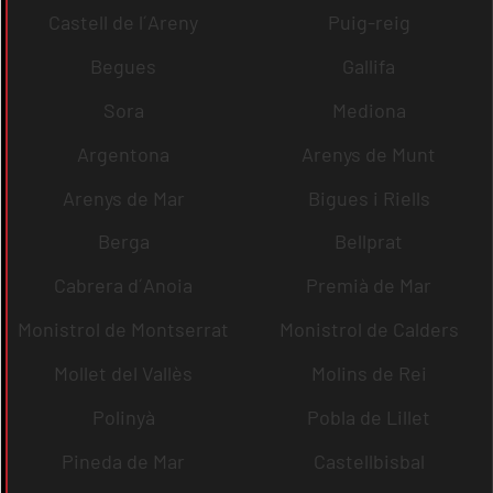
Castell de l´Areny
Puig-reig
Begues
Gallifa
Sora
Mediona
Argentona
Arenys de Munt
Arenys de Mar
Bigues i Riells
Berga
Bellprat
Cabrera d´Anoia
Premià de Mar
Monistrol de Montserrat
Monistrol de Calders
Mollet del Vallès
Molins de Rei
Polinyà
Pobla de Lillet
Pineda de Mar
Castellbisbal