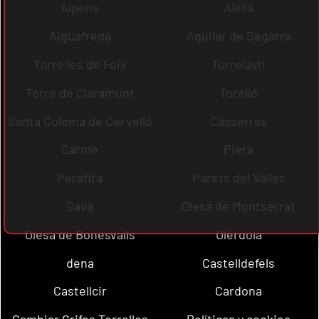
Alpens
Alella
Aiguafreda
Aguilar de Segarra
Torrelles de Foix
Torrelavit
Torre de Claramunt
Torelló
Santa Coloma de Cervelló
Casserres
Carme
Piera
Perafita
Parets del Vallès
Gavà
Olesa de Montserrat
Olesa de Bonesvalls
Olèrdola
dena
Castelldefels
Castellcir
Cardona