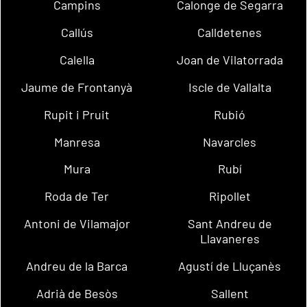
Campins
Calonge de Segarra
Callús
Calldetenes
Calella
Joan de Vilatorrada
Jaume de Frontanyà
Iscle de Vallalta
Rupit i Pruit
Rubió
Manresa
Navarcles
Mura
Rubí
Roda de Ter
Ripollet
Antoni de Vilamajor
Sant Andreu de
Llavaneres
Andreu de la Barca
Agustí de Lluçanès
Adrià de Besòs
Sallent