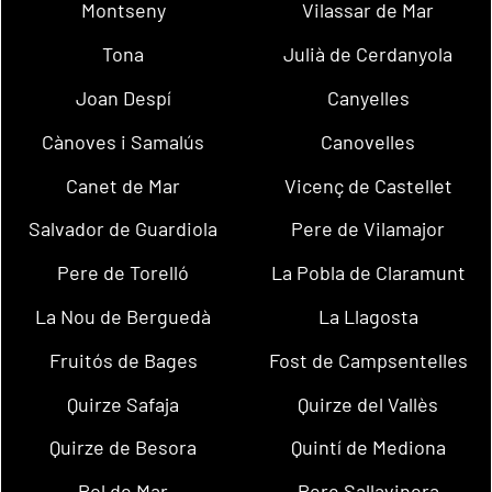
Montseny
Vilassar de Mar
Tona
Julià de Cerdanyola
Joan Despí
Canyelles
Cànoves i Samalús
Canovelles
Canet de Mar
Vicenç de Castellet
Salvador de Guardiola
Pere de Vilamajor
Pere de Torelló
La Pobla de Claramunt
La Nou de Berguedà
La Llagosta
Fruitós de Bages
Fost de Campsentelles
Quirze Safaja
Quirze del Vallès
Quirze de Besora
Quintí de Mediona
Pol de Mar
Pere Sallavinera