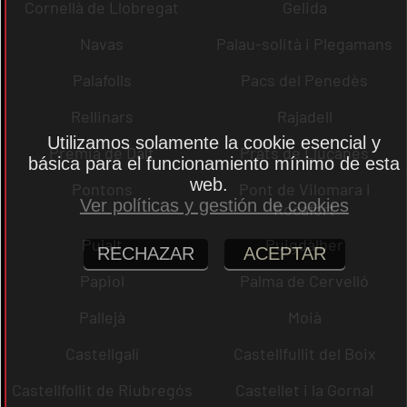
Cornellà de Llobregat
Gelida
Navas
Palau-solità i Plegamans
Palafolls
Pacs del Penedès
Rellinars
Rajadell
Utilizamos solamente la cookie esencial y
Premià de Dalt
Prats de Lluçanès
básica para el funcionamiento mínimo de esta
web.
Pontons
Pont de Vilomara i
Ver políticas y gestión de cookies
Rocafort
Pujalt
Puigdàlber
RECHAZAR
ACEPTAR
Papiol
Palma de Cervelló
Pallejà
Moià
Castellgalí
Castellfullit del Boix
Castellfollit de Riubregós
Castellet i la Gornal