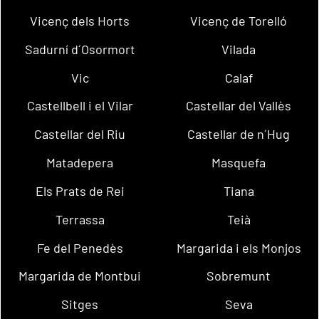
Vicenç dels Horts
Vicenç de Torelló
Sadurní d´Osormort
Vilada
Vic
Calaf
Castellbell i el Vilar
Castellar del Vallès
Castellar del Riu
Castellar de n´Hug
Matadepera
Masquefa
Els Prats de Rei
Tiana
Terrassa
Teià
Fe del Penedès
Margarida i els Monjos
Margarida de Montbui
Sobremunt
Sitges
Seva