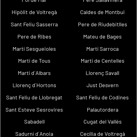
Hipòlit de Voltregà
Caldes de Montbui
Sant Feliu Sasserra
Pere de Riudebitlles
Pere de Ribes
Mateu de Bages
Martí Sesgueioles
Martí Sarroca
Martí de Tous
Martí de Centelles
Martí d´Albars
Llorenç Savall
Llorenç d´Hortons
Just Desvern
Sant Feliu de Llobregat
Sant Feliu de Codines
Sant Esteve Sesrovires
Palautordera
Sabadell
Cugat del Vallès
Sadurní d´Anoia
Cecília de Voltregà