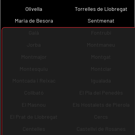
Olivella
Torrelles de Llobregat
Maria de Besora
Sentmenat
Gaià
Fontrubí
Jorba
Montmaneu
Montmajor
Montgat
Montesquiu
Montclar
Montcada i Reixac
Igualada
Collbató
El Pla del Penedès
El Masnou
Els Hostalets de Pierola
El Prat de Llobregat
Cercs
Centelles
Castellví de Rosanes