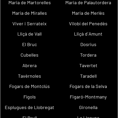
Maria de Martorelles
Maria de Palautordera
Maria de Miralles
Maria de Merlès
Viver i Serrateix
Vilobí del Penedès
Lliçà de Vall
Lliçà d´Amunt
El Bruc
Dosrius
Cubelles
Tordera
Abrera
Tavertet
Tavèrnoles
Taradell
Fogars de Montclús
Fogars de la Selva
Fígols
Figaró-Montmany
Esplugues de Llobregat
Gironella
El Brull
La Llacuna