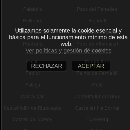
Palafolls
Pacs del Penedès
Rellinars
Rajadell
Utilizamos solamente la cookie esencial y
Premià de Dalt
Prats de Lluçanès
básica para el funcionamiento mínimo de esta
Pontons
Pont de Vilomara i
web.
Rocafort
Ver políticas y gestión de cookies
Pujalt
Puigdàlber
RECHAZAR
ACEPTAR
Papiol
Palma de Cervelló
Pallejà
Moià
Castellgalí
Castellfullit del Boix
Castellfollit de Riubregós
Castellet i la Gornal
Castell de l´Areny
Puig-reig