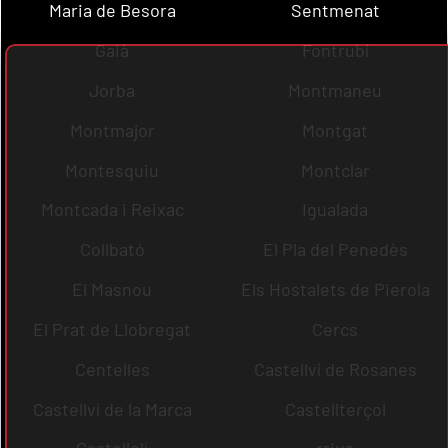
Maria de Besora
Sentmenat
Gaià
Fontrubí
Jorba
Montmaneu
Montmajor
Montgat
Montesquiu
Montclar
Montcada i Reixac
Igualada
Collbató
El Pla del Penedès
El Masnou
Els Hostalets de Pierola
El Prat de Llobregat
Cercs
Centelles
Castellví de Rosanes
Castellví de la Marca
Castellterçol