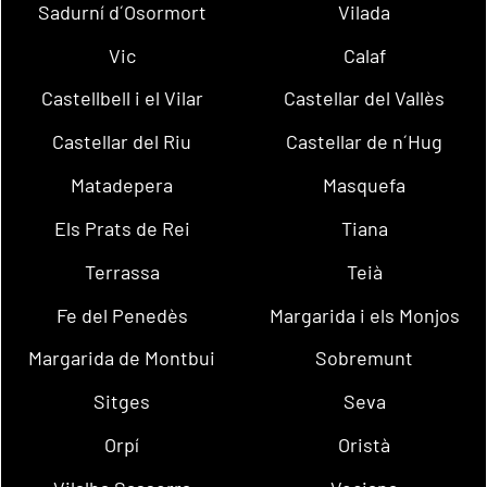
Sadurní d´Osormort
Vilada
Vic
Calaf
Castellbell i el Vilar
Castellar del Vallès
Castellar del Riu
Castellar de n´Hug
Matadepera
Masquefa
Els Prats de Rei
Tiana
Terrassa
Teià
Fe del Penedès
Margarida i els Monjos
Margarida de Montbui
Sobremunt
Sitges
Seva
Orpí
Oristà