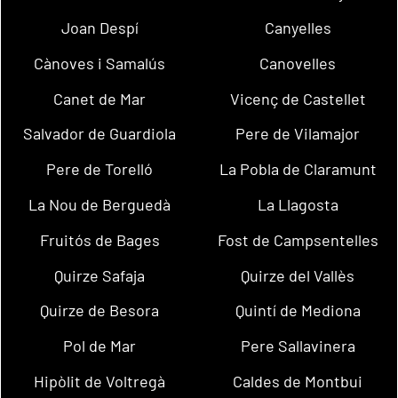
Joan Despí
Canyelles
Cànoves i Samalús
Canovelles
Canet de Mar
Vicenç de Castellet
Salvador de Guardiola
Pere de Vilamajor
Pere de Torelló
La Pobla de Claramunt
La Nou de Berguedà
La Llagosta
Fruitós de Bages
Fost de Campsentelles
Quirze Safaja
Quirze del Vallès
Quirze de Besora
Quintí de Mediona
Pol de Mar
Pere Sallavinera
Hipòlit de Voltregà
Caldes de Montbui