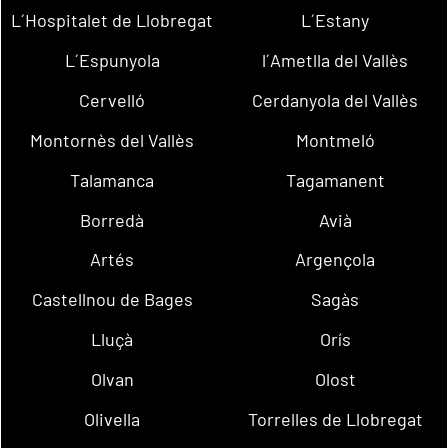
L´Hospitalet de Llobregat
L´Estany
L´Espunyola
l´Ametlla del Vallès
Cervelló
Cerdanyola del Vallès
Montornès del Vallès
Montmeló
Talamanca
Tagamanent
Borredà
Avià
Artés
Argençola
Castellnou de Bages
Sagàs
Lluçà
Orís
Olvan
Olost
Olivella
Torrelles de Llobregat