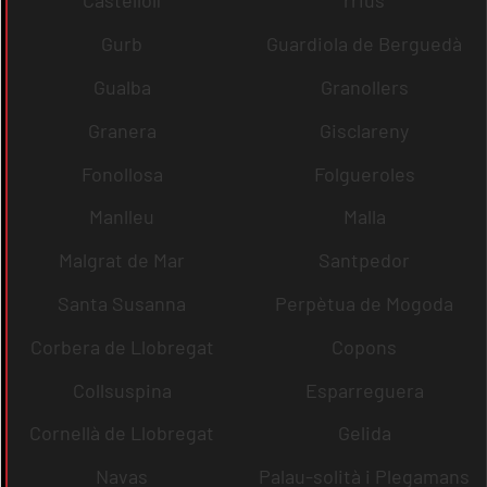
Castellolí
rrius
Gurb
Guardiola de Berguedà
Gualba
Granollers
Granera
Gisclareny
Fonollosa
Folgueroles
Manlleu
Malla
Malgrat de Mar
Santpedor
Santa Susanna
Perpètua de Mogoda
Corbera de Llobregat
Copons
Collsuspina
Esparreguera
Cornellà de Llobregat
Gelida
Navas
Palau-solità i Plegamans