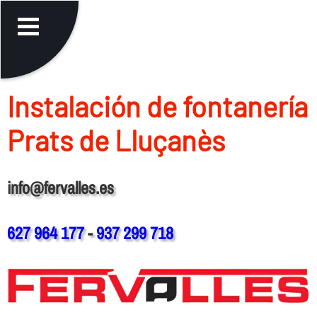
Instalación de fontanerí­a
Prats de Lluçanès
info@fervalles.es
627 964 177
-
937 299 718