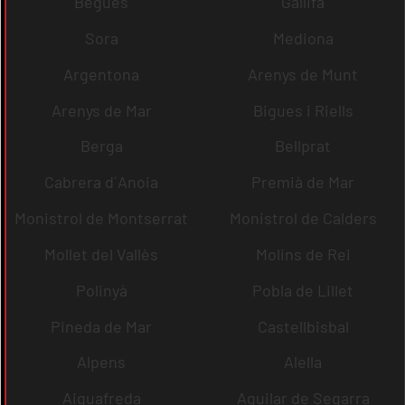
Begues
Gallifa
Sora
Mediona
Argentona
Arenys de Munt
Arenys de Mar
Bigues i Riells
Berga
Bellprat
Cabrera d´Anoia
Premià de Mar
Monistrol de Montserrat
Monistrol de Calders
Mollet del Vallès
Molins de Rei
Polinyà
Pobla de Lillet
Pineda de Mar
Castellbisbal
Alpens
Alella
Aiguafreda
Aguilar de Segarra