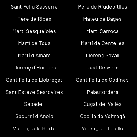
Sant Feliu Sasserra
Pere de Riudebitlles
Pere de Ribes
Mateu de Bages
Martí Sesgueioles
Martí Sarroca
Martí de Tous
Martí de Centelles
Martí d´Albars
Llorenç Savall
Llorenç d´Hortons
Just Desvern
Sant Feliu de Llobregat
Sant Feliu de Codines
Sant Esteve Sesrovires
Palautordera
Sabadell
Cugat del Vallès
Sadurní d´Anoia
Cecília de Voltregà
Vicenç dels Horts
Vicenç de Torelló