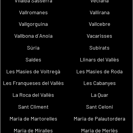
Vilalba Sasserra
Veciana
Vallromanes
Vallirana
Vallgorguina
Vallcebre
Vallbona d´Anoia
Vacarisses
Súria
Subirats
Saldes
Llinars del Vallès
Les Masíes de Voltregà
Les Masies de Roda
Les Franqueses del Vallès
Les Cabanyes
La Roca del Vallès
La Quar
Sant Climent
Sant Celoni
Maria de Martorelles
Maria de Palautordera
Maria de Miralles
Maria de Merlès