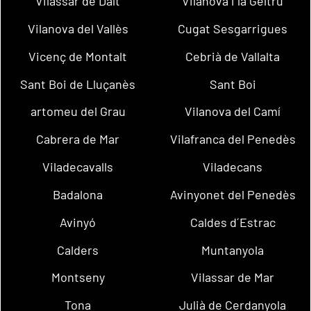
Vilassar de Dalt
Vilanova i la Geltrú
Vilanova del Vallès
Cugat Sesgarrigues
Vicenç de Montalt
Cebrià de Vallalta
Sant Boi de Lluçanès
Sant Boi
artomeu del Grau
Vilanova del Camí
Cabrera de Mar
Vilafranca del Penedès
Viladecavalls
Viladecans
Badalona
Avinyonet del Penedès
Avinyó
Caldes d´Estrac
Calders
Muntanyola
Montseny
Vilassar de Mar
Tona
Julià de Cerdanyola