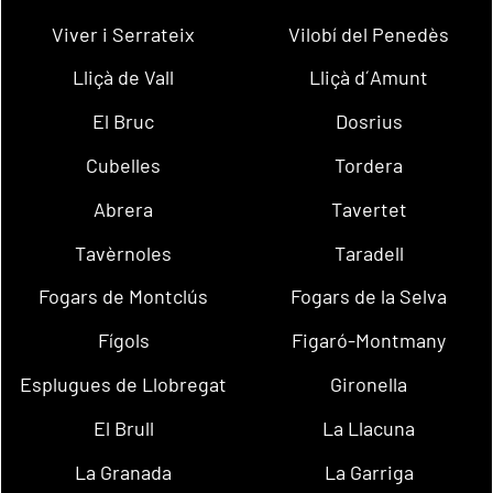
Viver i Serrateix
Vilobí del Penedès
Lliçà de Vall
Lliçà d´Amunt
El Bruc
Dosrius
Cubelles
Tordera
Abrera
Tavertet
Tavèrnoles
Taradell
Fogars de Montclús
Fogars de la Selva
Fígols
Figaró-Montmany
Esplugues de Llobregat
Gironella
El Brull
La Llacuna
La Granada
La Garriga