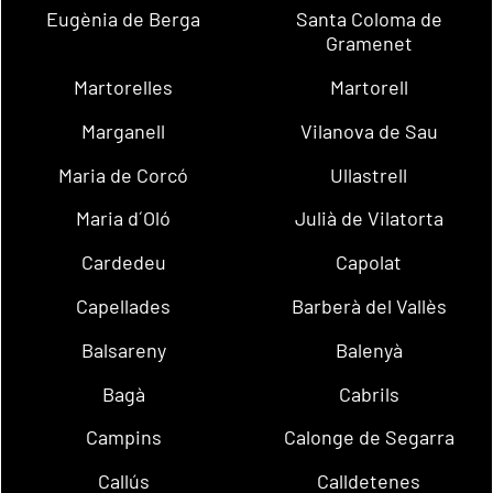
Eugènia de Berga
Santa Coloma de
Gramenet
Martorelles
Martorell
Marganell
Vilanova de Sau
Maria de Corcó
Ullastrell
Maria d´Oló
Julià de Vilatorta
Cardedeu
Capolat
Capellades
Barberà del Vallès
Balsareny
Balenyà
Bagà
Cabrils
Campins
Calonge de Segarra
Callús
Calldetenes