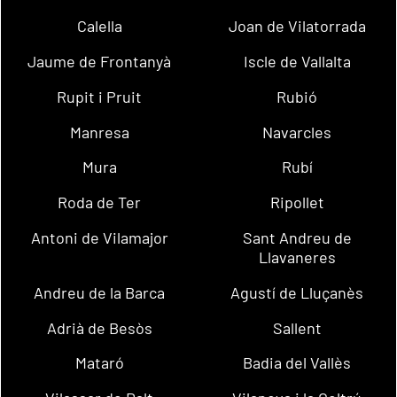
Calella
Joan de Vilatorrada
Jaume de Frontanyà
Iscle de Vallalta
Rupit i Pruit
Rubió
Manresa
Navarcles
Mura
Rubí
Roda de Ter
Ripollet
Antoni de Vilamajor
Sant Andreu de
Llavaneres
Andreu de la Barca
Agustí de Lluçanès
Adrià de Besòs
Sallent
Mataró
Badia del Vallès