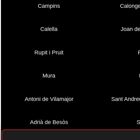
Campins
Calonge
Calella
Joan de
Rupit i Pruit
Mura
Antoni de Vilamajor
Sant Andre
Adrià de Besòs
S