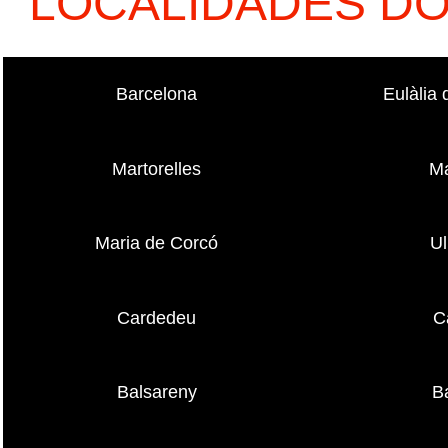
LOCALIDADES D
Barcelona
Eulàlia
Martorelles
Ma
Maria de Corcó
Ul
Cardedeu
C
Balsareny
B