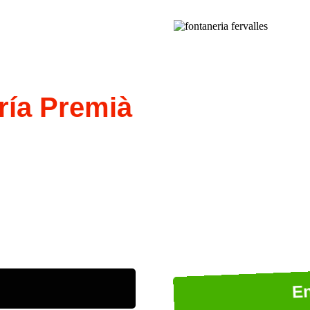
rí­a Premià
E