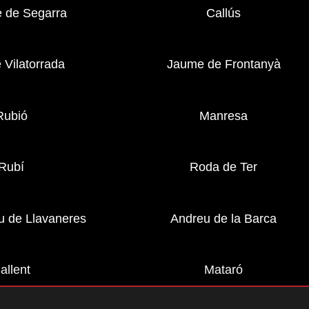
 de Segarra
Callús
 Vilatorrada
Jaume de Frontanyà
Rubió
Manresa
Rubí
Roda de Ter
u de Llavaneres
Andreu de la Barca
allent
Mataró