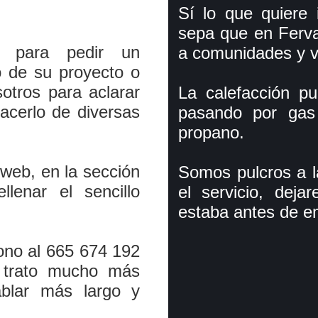
Sí­ lo que quiere
sepa que en Ferva
s para pedir un
a comunidades y v
o de su proyecto o
otros para aclarar
La calefacción p
acerlo de diversas
pasando por gas n
propano.
 web, en la sección
Somos pulcros a l
lenar el sencillo
el servicio, dej
estaba antes de e
ono al 665 674 192
 trato mucho más
ablar más largo y