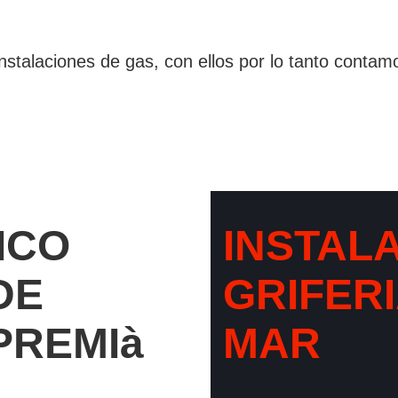
stalaciones de gas, con ellos por lo tanto contam
ICO
INSTAL
DE
GRIFERI
PREMIà
MAR