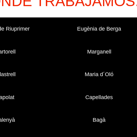
ONDE TRABAJAMOS
 de Riuprimer
Eugènia de Berga
rtorell
Marganell
lastrell
Maria d´Oló
apolat
Capellades
alenyà
Bagà