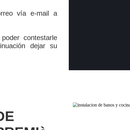
reo ví­a e-mail a
poder contestarle
inuación dejar su
DE