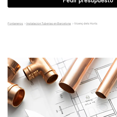
Fontaneros
Instalacion Tuberias en Barcelona
Vicenç dels Horts