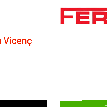
a Vicenç
E