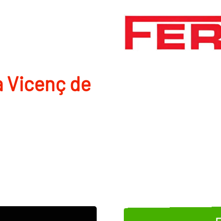
­a Vicenç de
E