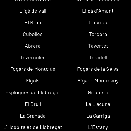
Lliçà de Vall
Lliçà d´Amunt
El Bruc
Dosrius
Cubelles
Tordera
Abrera
Tavertet
Tavèrnoles
Taradell
Fogars de Montclús
Fogars de la Selva
Fígols
Figaró-Montmany
Esplugues de Llobregat
Gironella
El Brull
La Llacuna
La Granada
La Garriga
L´Hospitalet de Llobregat
L´Estany