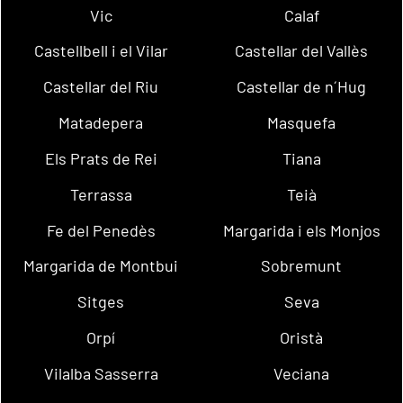
Vic
Calaf
Castellbell i el Vilar
Castellar del Vallès
Castellar del Riu
Castellar de n´Hug
Matadepera
Masquefa
Els Prats de Rei
Tiana
Terrassa
Teià
Fe del Penedès
Margarida i els Monjos
Margarida de Montbui
Sobremunt
Sitges
Seva
Orpí
Oristà
Vilalba Sasserra
Veciana