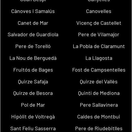
Cànoves i Samalús
Canovelles
Canet de Mar
Vicenç de Castellet
Salvador de Guardiola
Pere de Vilamajor
Pere de Torelló
La Pobla de Claramunt
La Nou de Berguedà
La Llagosta
Fruitós de Bages
Fost de Campsentelles
Quirze Safaja
Quirze del Vallès
Quirze de Besora
Quintí de Mediona
Pol de Mar
Pere Sallavinera
Hipòlit de Voltregà
Caldes de Montbui
Sant Feliu Sasserra
Pere de Riudebitlles