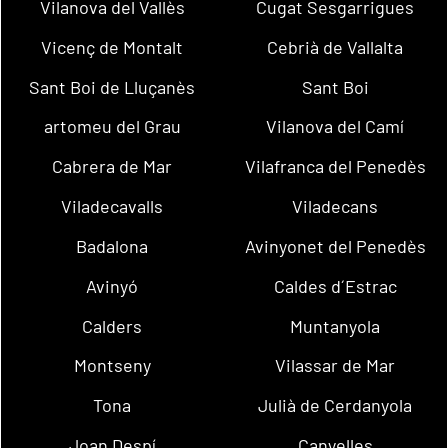
Vilanova del Vallès
Cugat Sesgarrigues
Vicenç de Montalt
Cebrià de Vallalta
Sant Boi de Lluçanès
Sant Boi
artomeu del Grau
Vilanova del Camí
Cabrera de Mar
Vilafranca del Penedès
Viladecavalls
Viladecans
Badalona
Avinyonet del Penedès
Avinyó
Caldes d´Estrac
Calders
Muntanyola
Montseny
Vilassar de Mar
Tona
Julià de Cerdanyola
Joan Despí
Canyelles