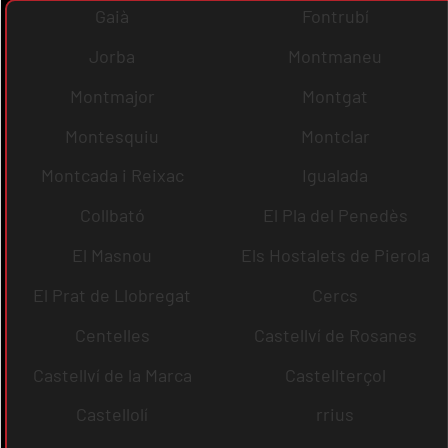
Gaià
Fontrubí
Jorba
Montmaneu
Montmajor
Montgat
Montesquiu
Montclar
Montcada i Reixac
Igualada
Collbató
El Pla del Penedès
El Masnou
Els Hostalets de Pierola
El Prat de Llobregat
Cercs
Centelles
Castellví de Rosanes
Castellví de la Marca
Castellterçol
Castellolí
rrius