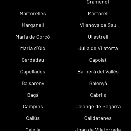
Gramenet
Martorelles
Martorell
Marganell
Vilanova de Sau
Maria de Corcó
Ullastrell
Maria d´Oló
Julià de Vilatorta
Cardedeu
Capolat
Capellades
Barberà del Vallès
Balsareny
Balenyà
Bagà
Cabrils
Campins
Calonge de Segarra
Callús
Calldetenes
Calella
Joan de Vilatorrada