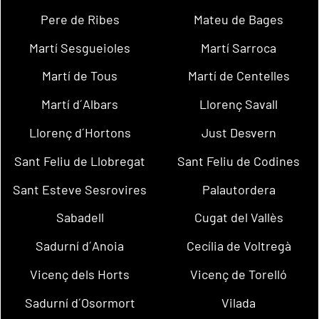
Pere de Ribes
Mateu de Bages
Martí Sesgueioles
Martí Sarroca
Martí de Tous
Martí de Centelles
Martí d´Albars
Llorenç Savall
Llorenç d´Hortons
Just Desvern
Sant Feliu de Llobregat
Sant Feliu de Codines
Sant Esteve Sesrovires
Palautordera
Sabadell
Cugat del Vallès
Sadurní d´Anoia
Cecília de Voltregà
Vicenç dels Horts
Vicenç de Torelló
Sadurní d´Osormort
Vilada