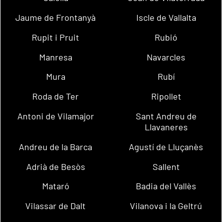
Jaume de Frontanyà
Iscle de Vallalta
Rupit i Pruit
Rubió
Manresa
Navarcles
Mura
Rubí
Roda de Ter
Ripollet
Antoni de Vilamajor
Sant Andreu de
Llavaneres
Andreu de la Barca
Agustí de Lluçanès
Adrià de Besòs
Sallent
Mataró
Badia del Vallès
Vilassar de Dalt
Vilanova i la Geltrú