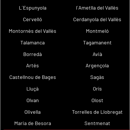
L´Espunyola
l´Ametlla del Vallès
Cervelló
Cerdanyola del Vallès
Montornès del Vallès
Montmeló
Talamanca
Tagamanent
Borredà
Avià
Artés
Argençola
Castellnou de Bages
Sagàs
Lluçà
Orís
Olvan
Olost
Olivella
Torrelles de Llobregat
Maria de Besora
Sentmenat