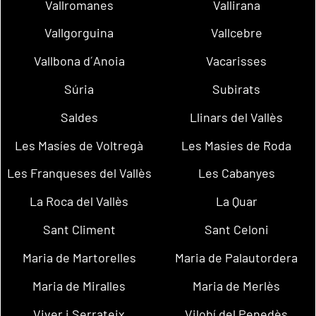
Vallromanes
Vallirana
Vallgorguina
Vallcebre
Vallbona d´Anoia
Vacarisses
Súria
Subirats
Saldes
Llinars del Vallès
Les Masíes de Voltregà
Les Masies de Roda
Les Franqueses del Vallès
Les Cabanyes
La Roca del Vallès
La Quar
Sant Climent
Sant Celoni
Maria de Martorelles
Maria de Palautordera
Maria de Miralles
Maria de Merlès
Viver i Serrateix
Vilobí del Penedès