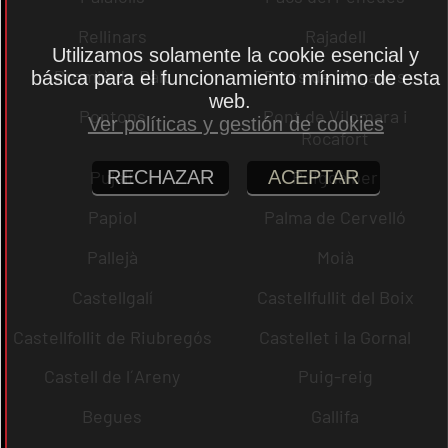
Rellinars
Rajadell
Utilizamos solamente la cookie esencial y
Premià de Dalt
Prats de Lluçanès
básica para el funcionamiento mínimo de esta
web.
Pontons
Pont de Vilomara i
Ver políticas y gestión de cookies
Rocafort
RECHAZAR
ACEPTAR
Pujalt
Puigdàlber
Papiol
Palma de Cervelló
Pallejà
Moià
Castellgalí
Castellfullit del Boix
Castellfollit de Riubregós
Castellet i la Gornal
Castell de l´Areny
Puig-reig
Begues
Gallifa