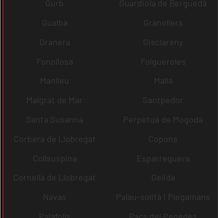
Gurb
Guardiola de Berguedà
Gualba
Granollers
Granera
Gisclareny
Fonollosa
Folgueroles
Manlleu
Malla
Malgrat de Mar
Santpedor
Santa Susanna
Perpètua de Mogoda
Corbera de Llobregat
Copons
Collsuspina
Esparreguera
Cornellà de Llobregat
Gelida
Navas
Palau-solità i Plegamans
Palafolls
Pacs del Penedès