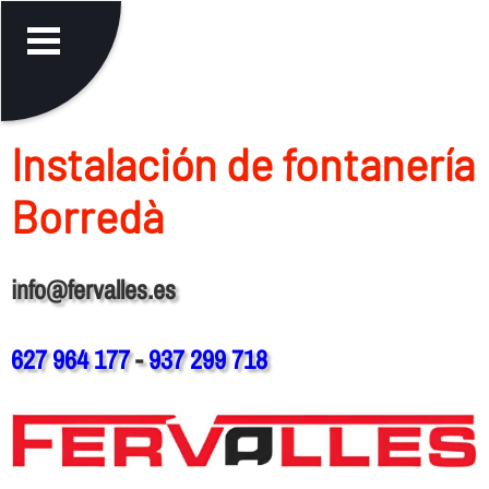
Instalación de fontanerí­a
Borredà
info@fervalles.es
627 964 177
-
937 299 718