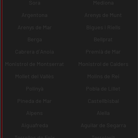
Sora
Mediona
Argentona
Arenys de Munt
Arenys de Mar
Bigues i Riells
Berga
Bellprat
Cabrera d´Anoia
Premià de Mar
Monistrol de Montserrat
Monistrol de Calders
Mollet del Vallès
Molins de Rei
Polinyà
Pobla de Lillet
Pineda de Mar
Castellbisbal
Alpens
Alella
Aiguafreda
Aguilar de Segarra
Torrelles de Foix
Torrelavit