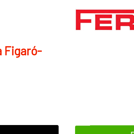
a Figaró-
E