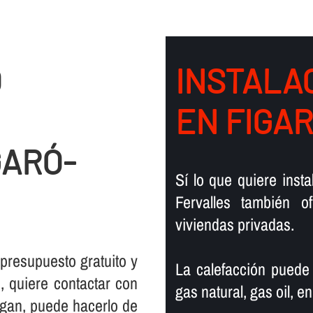
O
INSTALAC
EN FIGA
GARÓ-
Sí­ lo que quiere ins
Fervalles también 
viviendas privadas.
 presupuesto gratuito y
La calefacción puede
 quiere contactar con
gas natural, gas oil, en
rgan, puede hacerlo de