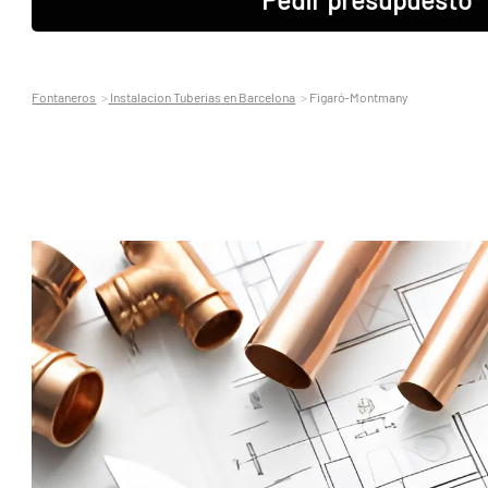
Fontaneros
Instalacion Tuberias en Barcelona
Figaró-Montmany