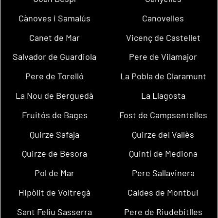
Cànoves i Samalús
Canovelles
Canet de Mar
Vicenç de Castellet
Salvador de Guardiola
Pere de Vilamajor
Pere de Torelló
La Pobla de Claramunt
La Nou de Berguedà
La Llagosta
Fruitós de Bages
Fost de Campsentelles
Quirze Safaja
Quirze del Vallès
Quirze de Besora
Quintí de Mediona
Pol de Mar
Pere Sallavinera
Hipòlit de Voltregà
Caldes de Montbui
Sant Feliu Sasserra
Pere de Riudebitlles