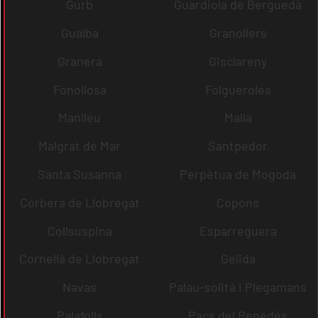
Gurb
Guardiola de Berguedà
Gualba
Granollers
Granera
Gisclareny
Fonollosa
Folgueroles
Manlleu
Malla
Malgrat de Mar
Santpedor
Santa Susanna
Perpètua de Mogoda
Corbera de Llobregat
Copons
Collsuspina
Esparreguera
Cornellà de Llobregat
Gelida
Navas
Palau-solità i Plegamans
Palafolls
Pacs del Penedès