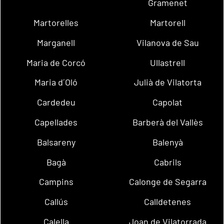
Gramenet
Martorelles
Martorell
Marganell
Vilanova de Sau
Maria de Corcó
Ullastrell
Maria d´Oló
Julià de Vilatorta
Cardedeu
Capolat
Capellades
Barberà del Vallès
Balsareny
Balenyà
Bagà
Cabrils
Campins
Calonge de Segarra
Callús
Calldetenes
Calella
Joan de Vilatorrada