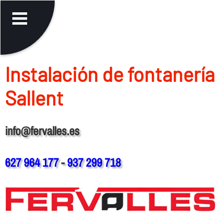
Instalación de fontanerí­a
Sallent
info@fervalles.es
627 964 177
-
937 299 718