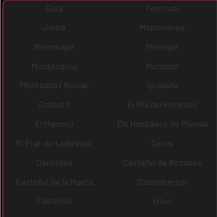
Gaià
Fontrubí
Jorba
Montmaneu
Montmajor
Montgat
Montesquiu
Montclar
Montcada i Reixac
Igualada
Collbató
El Pla del Penedès
El Masnou
Els Hostalets de Pierola
El Prat de Llobregat
Cercs
Centelles
Castellví de Rosanes
Castellví de la Marca
Castellterçol
Castellolí
rrius