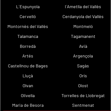
L´Espunyola
l´Ametlla del Vallès
Cervelló
Cerdanyola del Vallès
Montornès del Vallès
Montmeló
Talamanca
Tagamanent
Borredà
Avià
Artés
Argençola
Castellnou de Bages
Sagàs
Lluçà
Orís
Olvan
Olost
Olivella
Torrelles de Llobregat
Maria de Besora
Sentmenat