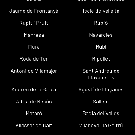
Jaume de Frontanyà
Iscle de Vallalta
Rupit i Pruit
Rubió
Manresa
Navarcles
Mura
Rubí
Roda de Ter
Ripollet
Antoni de Vilamajor
Sant Andreu de
Llavaneres
Andreu de la Barca
Agustí de Lluçanès
Adrià de Besòs
Sallent
Mataró
Badia del Vallès
Vilassar de Dalt
Vilanova i la Geltrú