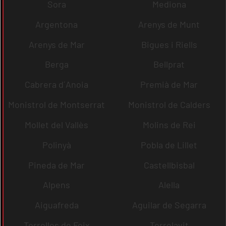
Sora
Mediona
Argentona
Arenys de Munt
Arenys de Mar
Bigues i Riells
Berga
Bellprat
Cabrera d´Anoia
Premià de Mar
Monistrol de Montserrat
Monistrol de Calders
Mollet del Vallès
Molins de Rei
Polinyà
Pobla de Lillet
Pineda de Mar
Castellbisbal
Alpens
Alella
Aiguafreda
Aguilar de Segarra
Torrelles de Foix
Torrelavit