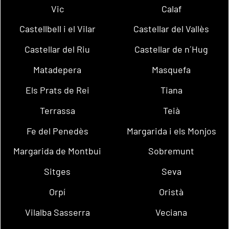
Vic
Calaf
Castellbell i el Vilar
Castellar del Vallès
Castellar del Riu
Castellar de n´Hug
Matadepera
Masquefa
Els Prats de Rei
Tiana
Terrassa
Teià
Fe del Penedès
Margarida i els Monjos
Margarida de Montbui
Sobremunt
Sitges
Seva
Orpí
Oristà
Vilalba Sasserra
Veciana