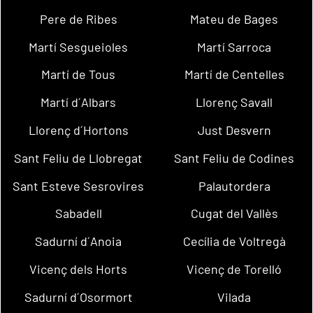
Pere de Ribes
Mateu de Bages
Martí Sesgueioles
Martí Sarroca
Martí de Tous
Martí de Centelles
Martí d´Albars
Llorenç Savall
Llorenç d´Hortons
Just Desvern
Sant Feliu de Llobregat
Sant Feliu de Codines
Sant Esteve Sesrovires
Palautordera
Sabadell
Cugat del Vallès
Sadurní d´Anoia
Cecília de Voltregà
Vicenç dels Horts
Vicenç de Torelló
Sadurní d´Osormort
Vilada