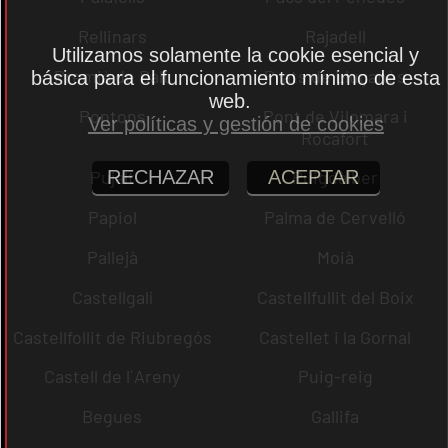
Rellinars
Rajadell
Utilizamos solamente la cookie esencial y
Premià de Dalt
Prats de Lluçanès
básica para el funcionamiento mínimo de esta
web.
Pontons
Pont de Vilomara i
Ver políticas y gestión de cookies
Rocafort
RECHAZAR
ACEPTAR
Pujalt
Puigdàlber
Papiol
Palma de Cervelló
Pallejà
Moià
Castellgalí
Castellfullit del Boix
Castellfollit de Riubregós
Castellet i la Gornal
Castell de l´Areny
Puig-reig
Begues
Gallifa