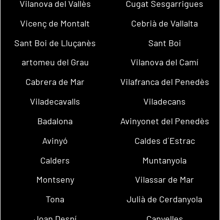
Vilanova del Vallès
Cugat Sesgarrigues
Vicenç de Montalt
Cebrià de Vallalta
Sant Boi de Lluçanès
Sant Boi
artomeu del Grau
Vilanova del Camí
Cabrera de Mar
Vilafranca del Penedès
Viladecavalls
Viladecans
Badalona
Avinyonet del Penedès
Avinyó
Caldes d´Estrac
Calders
Muntanyola
Montseny
Vilassar de Mar
Tona
Julià de Cerdanyola
Joan Despí
Canyelles