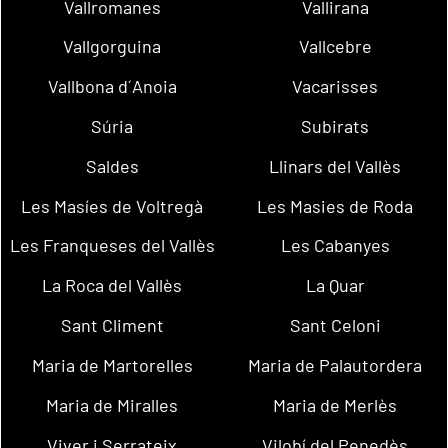
Vallromanes
Vallirana
Vallgorguina
Vallcebre
Vallbona d´Anoia
Vacarisses
Súria
Subirats
Saldes
Llinars del Vallès
Les Masíes de Voltregà
Les Masies de Roda
Les Franqueses del Vallès
Les Cabanyes
La Roca del Vallès
La Quar
Sant Climent
Sant Celoni
Maria de Martorelles
Maria de Palautordera
Maria de Miralles
Maria de Merlès
Viver i Serrateix
Vilobí del Penedès