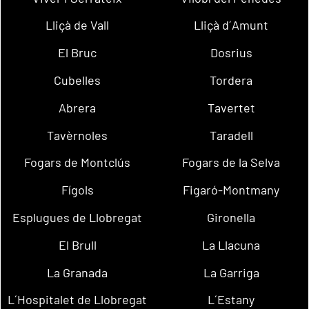
Lliçà de Vall
Lliçà d´Amunt
El Bruc
Dosrius
Cubelles
Tordera
Abrera
Tavertet
Tavèrnoles
Taradell
Fogars de Montclús
Fogars de la Selva
Fígols
Figaró-Montmany
Esplugues de Llobregat
Gironella
El Brull
La Llacuna
La Granada
La Garriga
L´Hospitalet de Llobregat
L´Estany