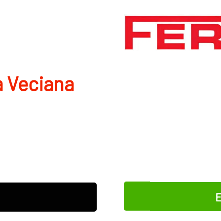
a Veciana
E