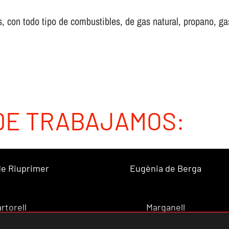
 con todo tipo de combustibles, de gas natural, propano, gas 
DE TRABAJAMOS:
 de Riuprimer
Eugènia de Berga
rtorell
Marganell