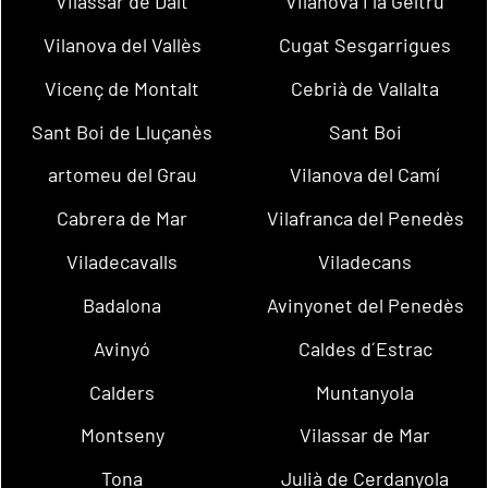
Vilassar de Dalt
Vilanova i la Geltrú
Vilanova del Vallès
Cugat Sesgarrigues
Vicenç de Montalt
Cebrià de Vallalta
Sant Boi de Lluçanès
Sant Boi
artomeu del Grau
Vilanova del Camí
Cabrera de Mar
Vilafranca del Penedès
Viladecavalls
Viladecans
Badalona
Avinyonet del Penedès
Avinyó
Caldes d´Estrac
Calders
Muntanyola
Montseny
Vilassar de Mar
Tona
Julià de Cerdanyola