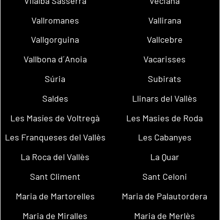
Vilalba Sasserra
Veciana
Vallromanes
Vallirana
Vallgorguina
Vallcebre
Vallbona d´Anoia
Vacarisses
Súria
Subirats
Saldes
Llinars del Vallès
Les Masíes de Voltregà
Les Masies de Roda
Les Franqueses del Vallès
Les Cabanyes
La Roca del Vallès
La Quar
Sant Climent
Sant Celoni
Maria de Martorelles
Maria de Palautordera
Maria de Miralles
Maria de Merlès