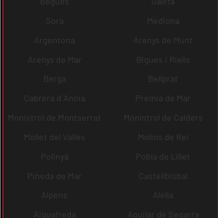
Begues
Gallifa
Sora
Mediona
Argentona
Arenys de Munt
Arenys de Mar
Bigues i Riells
Berga
Bellprat
Cabrera d´Anoia
Premià de Mar
Monistrol de Montserrat
Monistrol de Calders
Mollet del Vallès
Molins de Rei
Polinyà
Pobla de Lillet
Pineda de Mar
Castellbisbal
Alpens
Alella
Aiguafreda
Aguilar de Segarra