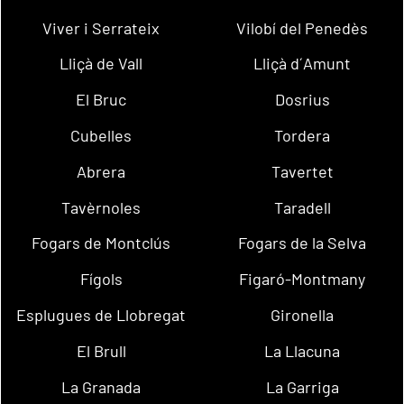
Viver i Serrateix
Vilobí del Penedès
Lliçà de Vall
Lliçà d´Amunt
El Bruc
Dosrius
Cubelles
Tordera
Abrera
Tavertet
Tavèrnoles
Taradell
Fogars de Montclús
Fogars de la Selva
Fígols
Figaró-Montmany
Esplugues de Llobregat
Gironella
El Brull
La Llacuna
La Granada
La Garriga