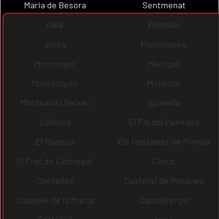
Maria de Besora
Sentmenat
Gaià
Fontrubí
Jorba
Montmaneu
Montmajor
Montgat
Montesquiu
Montclar
Montcada i Reixac
Igualada
Collbató
El Pla del Penedès
El Masnou
Els Hostalets de Pierola
El Prat de Llobregat
Cercs
Centelles
Castellví de Rosanes
Castellví de la Marca
Castellterçol