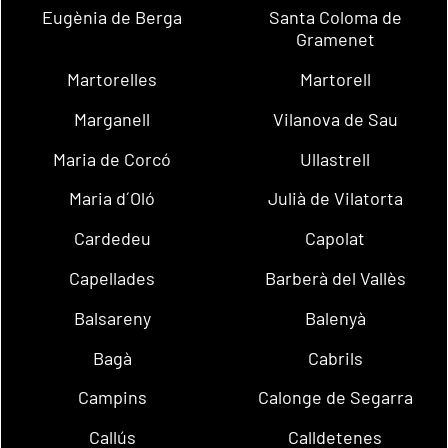
Eugènia de Berga
Santa Coloma de
Gramenet
Martorelles
Martorell
Marganell
Vilanova de Sau
Maria de Corcó
Ullastrell
Maria d´Oló
Julià de Vilatorta
Cardedeu
Capolat
Capellades
Barberà del Vallès
Balsareny
Balenyà
Bagà
Cabrils
Campins
Calonge de Segarra
Callús
Calldetenes