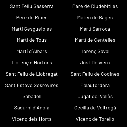
Sant Feliu Sasserra
Pere de Riudebitlles
Pere de Ribes
Mateu de Bages
Martí Sesgueioles
Martí Sarroca
Martí de Tous
Martí de Centelles
Martí d´Albars
Llorenç Savall
Llorenç d´Hortons
Just Desvern
Sant Feliu de Llobregat
Sant Feliu de Codines
Sant Esteve Sesrovires
Palautordera
Sabadell
Cugat del Vallès
Sadurní d´Anoia
Cecília de Voltregà
Vicenç dels Horts
Vicenç de Torelló