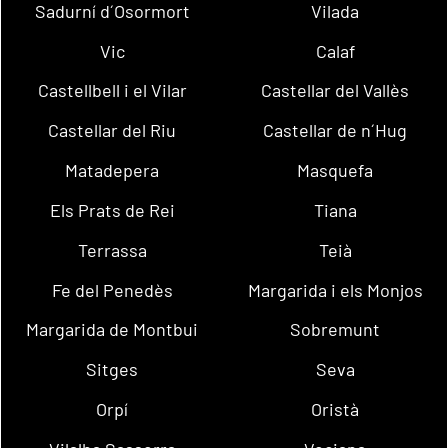
Sadurní d´Osormort
Vilada
Vic
Calaf
Castellbell i el Vilar
Castellar del Vallès
Castellar del Riu
Castellar de n´Hug
Matadepera
Masquefa
Els Prats de Rei
Tiana
Terrassa
Teià
Fe del Penedès
Margarida i els Monjos
Margarida de Montbui
Sobremunt
Sitges
Seva
Orpí
Oristà