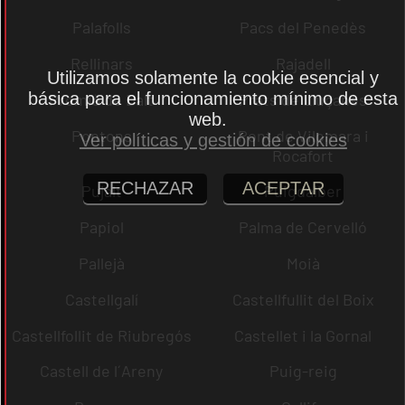
Palafolls
Pacs del Penedès
Rellinars
Rajadell
Utilizamos solamente la cookie esencial y
básica para el funcionamiento mínimo de esta
Premià de Dalt
Prats de Lluçanès
web.
Pontons
Pont de Vilomara i
Ver políticas y gestión de cookies
Rocafort
RECHAZAR
ACEPTAR
Pujalt
Puigdàlber
Papiol
Palma de Cervelló
Pallejà
Moià
Castellgalí
Castellfullit del Boix
Castellfollit de Riubregós
Castellet i la Gornal
Castell de l´Areny
Puig-reig