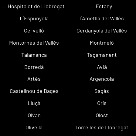
L´Hospitalet de Llobregat
L´Estany
L´Espunyola
l´Ametlla del Vallès
Cervelló
Cerdanyola del Vallès
Montornès del Vallès
Montmeló
Talamanca
Tagamanent
Borredà
Avià
Artés
Argençola
Castellnou de Bages
Sagàs
Lluçà
Orís
Olvan
Olost
Olivella
Torrelles de Llobregat