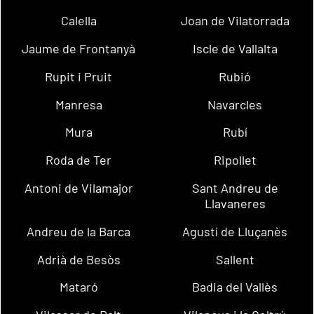
Calella
Joan de Vilatorrada
Jaume de Frontanyà
Iscle de Vallalta
Rupit i Pruit
Rubió
Manresa
Navarcles
Mura
Rubí
Roda de Ter
Ripollet
Antoni de Vilamajor
Sant Andreu de
Llavaneres
Andreu de la Barca
Agustí de Lluçanès
Adrià de Besòs
Sallent
Mataró
Badia del Vallès