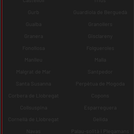
Castellolí
rrius
Gurb
Guardiola de Berguedà
Gualba
Granollers
Granera
Gisclareny
Fonollosa
Folgueroles
Manlleu
Malla
Malgrat de Mar
Santpedor
Santa Susanna
Perpètua de Mogoda
Corbera de Llobregat
Copons
Collsuspina
Esparreguera
Cornellà de Llobregat
Gelida
Navas
Palau-solità i Plegamans