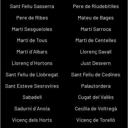
Sant Feliu Sasserra
Pere de Riudebitlles
Pere de Ribes
Mateu de Bages
Martí Sesgueioles
Martí Sarroca
Martí de Tous
Martí de Centelles
Martí d´Albars
Llorenç Savall
Llorenç d´Hortons
Just Desvern
Sant Feliu de Llobregat
Sant Feliu de Codines
Sant Esteve Sesrovires
Palautordera
Sabadell
Cugat del Vallès
Sadurní d´Anoia
Cecília de Voltregà
Vicenç dels Horts
Vicenç de Torelló