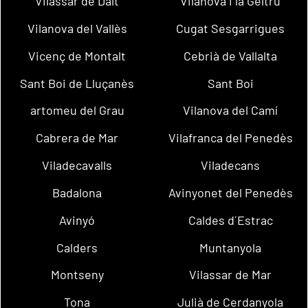
Vilassar de Dalt
Vilanova i la Geltrú
Vilanova del Vallès
Cugat Sesgarrigues
Vicenç de Montalt
Cebrià de Vallalta
Sant Boi de Lluçanès
Sant Boi
artomeu del Grau
Vilanova del Camí
Cabrera de Mar
Vilafranca del Penedès
Viladecavalls
Viladecans
Badalona
Avinyonet del Penedès
Avinyó
Caldes d´Estrac
Calders
Muntanyola
Montseny
Vilassar de Mar
Tona
Julià de Cerdanyola