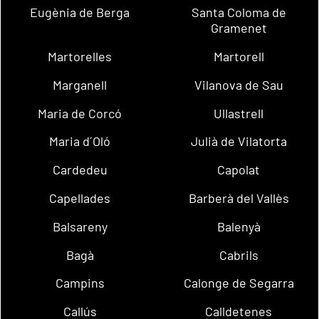
Eugènia de Berga
Santa Coloma de
Gramenet
Martorelles
Martorell
Marganell
Vilanova de Sau
Maria de Corcó
Ullastrell
Maria d´Oló
Julià de Vilatorta
Cardedeu
Capolat
Capellades
Barberà del Vallès
Balsareny
Balenyà
Bagà
Cabrils
Campins
Calonge de Segarra
Callús
Calldetenes