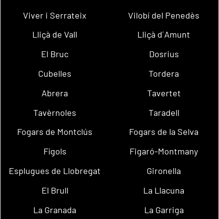
Viver i Serrateix
Vilobí del Penedès
Lliçà de Vall
Lliçà d´Amunt
El Bruc
Dosrius
Cubelles
Tordera
Abrera
Tavertet
Tavèrnoles
Taradell
Fogars de Montclús
Fogars de la Selva
Fígols
Figaró-Montmany
Esplugues de Llobregat
Gironella
El Brull
La Llacuna
La Granada
La Garriga