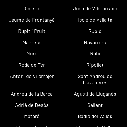
Calella
Joan de Vilatorrada
Jaume de Frontanyà
Iscle de Vallalta
Rupit i Pruit
Rubió
Manresa
Navarcles
Mura
Rubí
Roda de Ter
Ripollet
Antoni de Vilamajor
Sant Andreu de
Llavaneres
Andreu de la Barca
Agustí de Lluçanès
Adrià de Besòs
Sallent
Mataró
Badia del Vallès