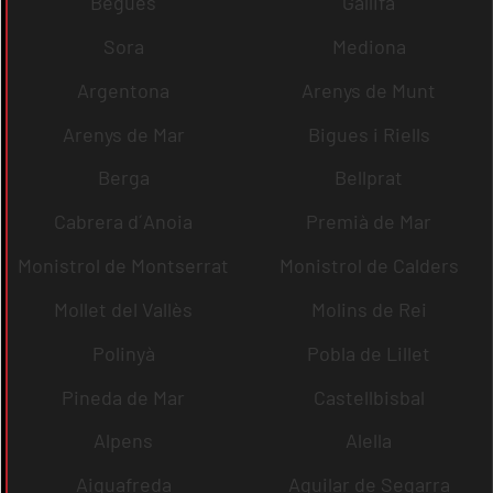
Begues
Gallifa
Sora
Mediona
Argentona
Arenys de Munt
Arenys de Mar
Bigues i Riells
Berga
Bellprat
Cabrera d´Anoia
Premià de Mar
Monistrol de Montserrat
Monistrol de Calders
Mollet del Vallès
Molins de Rei
Polinyà
Pobla de Lillet
Pineda de Mar
Castellbisbal
Alpens
Alella
Aiguafreda
Aguilar de Segarra