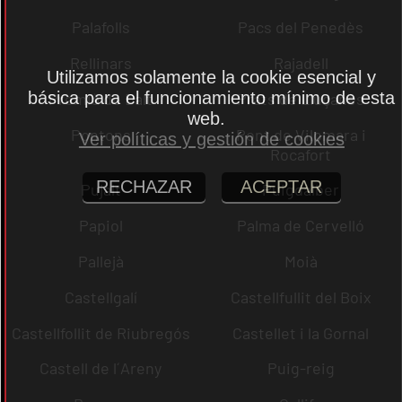
Palafolls
Pacs del Penedès
Rellinars
Rajadell
Utilizamos solamente la cookie esencial y
básica para el funcionamiento mínimo de esta
Premià de Dalt
Prats de Lluçanès
web.
Pontons
Pont de Vilomara i
Ver políticas y gestión de cookies
Rocafort
RECHAZAR
ACEPTAR
Pujalt
Puigdàlber
Papiol
Palma de Cervelló
Pallejà
Moià
Castellgalí
Castellfullit del Boix
Castellfollit de Riubregós
Castellet i la Gornal
Castell de l´Areny
Puig-reig