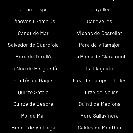
Joan Despí
Canyelles
Cànoves i Samalús
Canovelles
Canet de Mar
Vicenç de Castellet
Salvador de Guardiola
Pere de Vilamajor
Pere de Torelló
La Pobla de Claramunt
La Nou de Berguedà
La Llagosta
Fruitós de Bages
Fost de Campsentelles
Quirze Safaja
Quirze del Vallès
Quirze de Besora
Quintí de Mediona
Pol de Mar
Pere Sallavinera
Hipòlit de Voltregà
Caldes de Montbui