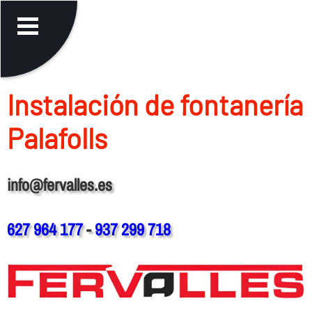
Instalación de fontanerí­a
Palafolls
info@fervalles.es
627 964 177
-
937 299 718