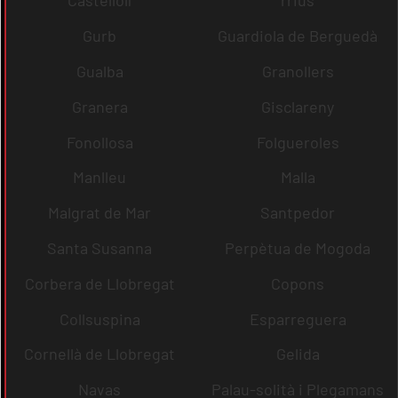
Castellolí
rrius
Gurb
Guardiola de Berguedà
Gualba
Granollers
Granera
Gisclareny
Fonollosa
Folgueroles
Manlleu
Malla
Malgrat de Mar
Santpedor
Santa Susanna
Perpètua de Mogoda
Corbera de Llobregat
Copons
Collsuspina
Esparreguera
Cornellà de Llobregat
Gelida
Navas
Palau-solità i Plegamans