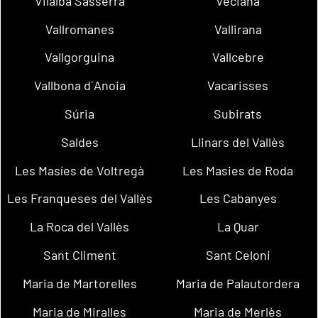
Vilalba Sasserra
Veciana
Vallromanes
Vallirana
Vallgorguina
Vallcebre
Vallbona d´Anoia
Vacarisses
Súria
Subirats
Saldes
Llinars del Vallès
Les Masíes de Voltregà
Les Masies de Roda
Les Franqueses del Vallès
Les Cabanyes
La Roca del Vallès
La Quar
Sant Climent
Sant Celoni
Maria de Martorelles
Maria de Palautordera
Maria de Miralles
Maria de Merlès