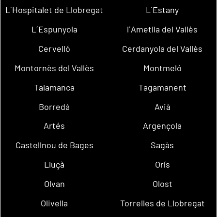
L´Hospitalet de Llobregat
L´Estany
L´Espunyola
l´Ametlla del Vallès
Cervelló
Cerdanyola del Vallès
Montornès del Vallès
Montmeló
Talamanca
Tagamanent
Borredà
Avià
Artés
Argençola
Castellnou de Bages
Sagàs
Lluçà
Orís
Olvan
Olost
Olivella
Torrelles de Llobregat