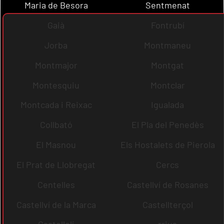
Maria de Besora
Sentmenat
Gaià
Fontrubí
Jorba
Montmaneu
Montmajor
Montgat
Montesquiu
Montclar
Montcada i Reixac
Igualada
Collbató
El Pla del Penedès
El Masnou
Els Hostalets de Pierola
El Prat de Llobregat
Cercs
Centelles
Castellví de Rosanes
Castellví de la Marca
Castellterçol