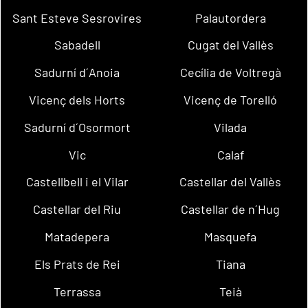
Sant Esteve Sesrovires
Palautordera
Sabadell
Cugat del Vallès
Sadurní d´Anoia
Cecília de Voltregà
Vicenç dels Horts
Vicenç de Torelló
Sadurní d´Osormort
Vilada
Vic
Calaf
Castellbell i el Vilar
Castellar del Vallès
Castellar del Riu
Castellar de n´Hug
Matadepera
Masquefa
Els Prats de Rei
Tiana
Terrassa
Teià