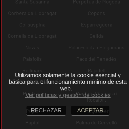
Santa Susanna
Perpètua de Mogoda
Corbera de Llobregat
Copons
Collsuspina
Esparreguera
Cornellà de Llobregat
Gelida
Navas
Palau-solità i Plegamans
Palafolls
Pacs del Penedès
Rellinars
Rajadell
Utilizamos solamente la cookie esencial y
básica para el funcionamiento mínimo de esta
Premià de Dalt
Prats de Lluçanès
web.
Pontons
Pont de Vilomara i
Ver políticas y gestión de cookies
Rocafort
RECHAZAR
ACEPTAR
Pujalt
Puigdàlber
Papiol
Palma de Cervelló