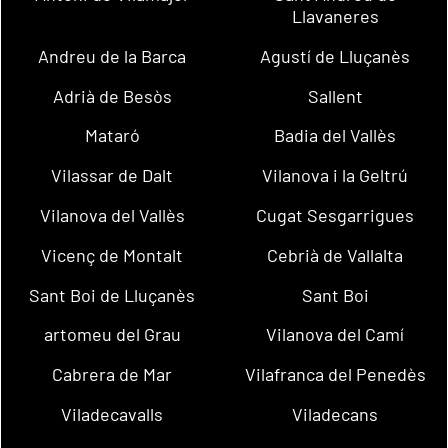
Llavaneres
Andreu de la Barca
Agustí de Lluçanès
Adrià de Besòs
Sallent
Mataró
Badia del Vallès
Vilassar de Dalt
Vilanova i la Geltrú
Vilanova del Vallès
Cugat Sesgarrigues
Vicenç de Montalt
Cebrià de Vallalta
Sant Boi de Lluçanès
Sant Boi
artomeu del Grau
Vilanova del Camí
Cabrera de Mar
Vilafranca del Penedès
Viladecavalls
Viladecans