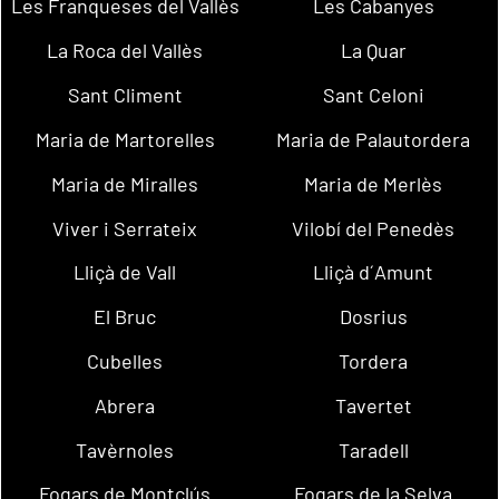
Les Franqueses del Vallès
Les Cabanyes
La Roca del Vallès
La Quar
Sant Climent
Sant Celoni
Maria de Martorelles
Maria de Palautordera
Maria de Miralles
Maria de Merlès
Viver i Serrateix
Vilobí del Penedès
Lliçà de Vall
Lliçà d´Amunt
El Bruc
Dosrius
Cubelles
Tordera
Abrera
Tavertet
Tavèrnoles
Taradell
Fogars de Montclús
Fogars de la Selva