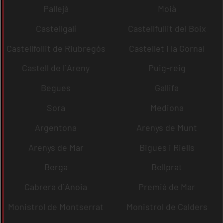
Pallejà
Moià
Castellgalí
Castellfullit del Boix
Castellfollit de Riubregós
Castellet i la Gornal
Castell de l´Areny
Puig-reig
Begues
Gallifa
Sora
Mediona
Argentona
Arenys de Munt
Arenys de Mar
Bigues i Riells
Berga
Bellprat
Cabrera d´Anoia
Premià de Mar
Monistrol de Montserrat
Monistrol de Calders