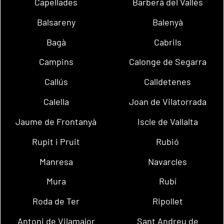
Capellades
Barberà del Vallès
Balsareny
Balenyà
Bagà
Cabrils
Campins
Calonge de Segarra
Callús
Calldetenes
Calella
Joan de Vilatorrada
Jaume de Frontanyà
Iscle de Vallalta
Rupit i Pruit
Rubió
Manresa
Navarcles
Mura
Rubí
Roda de Ter
Ripollet
Antoni de Vilamajor
Sant Andreu de