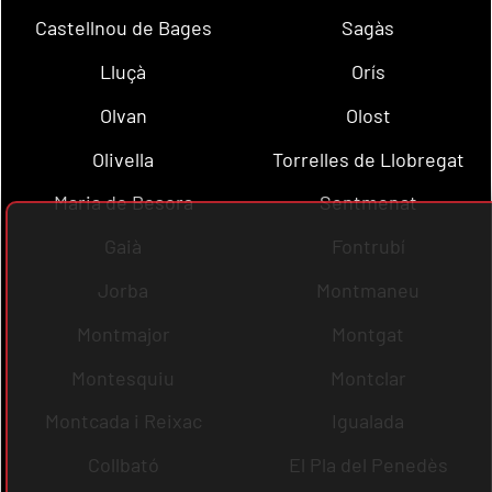
Castellnou de Bages
Sagàs
Lluçà
Orís
Olvan
Olost
Olivella
Torrelles de Llobregat
Maria de Besora
Sentmenat
Gaià
Fontrubí
Jorba
Montmaneu
Montmajor
Montgat
Montesquiu
Montclar
Montcada i Reixac
Igualada
Collbató
El Pla del Penedès