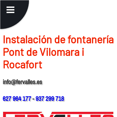
Instalación de fontanerí­a
Pont de Vilomara i
Rocafort
info@fervalles.es
627 964 177
-
937 299 718