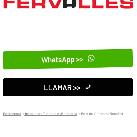
WhatsApp >>
LLAMAR >>
Fontaneros
Instalacion Tuberias en Barcelona
Pont de Vilomara i Rocafort