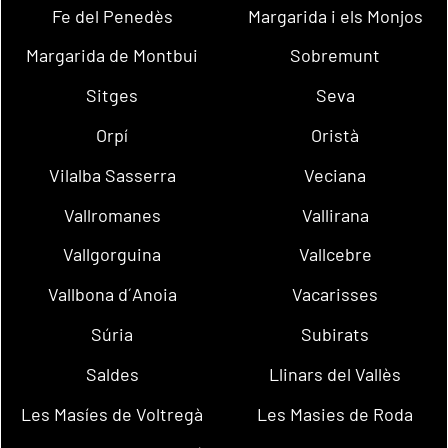
Fe del Penedès
Margarida i els Monjos
Margarida de Montbui
Sobremunt
Sitges
Seva
Orpí
Oristà
Vilalba Sasserra
Veciana
Vallromanes
Vallirana
Vallgorguina
Vallcebre
Vallbona d´Anoia
Vacarisses
Súria
Subirats
Saldes
Llinars del Vallès
Les Masíes de Voltregà
Les Masies de Roda