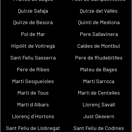
Quirze Safaja
Quirze del Vallès
Quirze de Besora
Quintí de Mediona
Pol de Mar
Pere Sallavinera
Hipòlit de Voltregà
Caldes de Montbui
Sant Feliu Sasserra
Pere de Riudebitlles
Pere de Ribes
Mateu de Bages
Martí Sesgueioles
Martí Sarroca
Martí de Tous
Martí de Centelles
Martí d´Albars
Llorenç Savall
Llorenç d´Hortons
Just Desvern
Sant Feliu de Llobregat
Sant Feliu de Codines