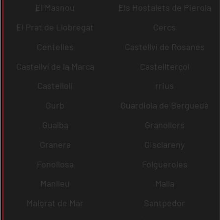
El Masnou
Els Hostalets de Pierola
El Prat de Llobregat
Cercs
Centelles
Castellví de Rosanes
Castellví de la Marca
Castellterçol
Castellolí
rrius
Gurb
Guardiola de Berguedà
Gualba
Granollers
Granera
Gisclareny
Fonollosa
Folgueroles
Manlleu
Malla
Malgrat de Mar
Santpedor