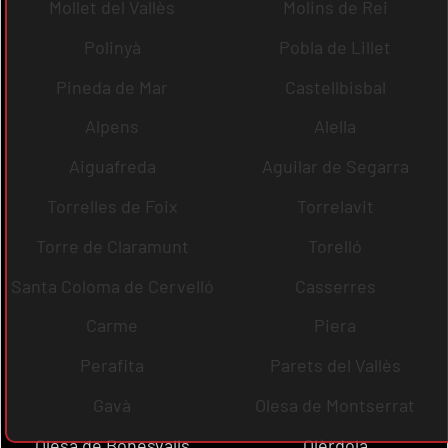
Mollet del Vallès
Molins de Rei
Polinyà
Pobla de Lillet
Pineda de Mar
Castellbisbal
Alpens
Alella
Aiguafreda
Aguilar de Segarra
Torrelles de Foix
Torrelavit
Torre de Claramunt
Torelló
Santa Coloma de Cervelló
Casserres
Carme
Piera
Perafita
Parets del Vallès
Gavà
Olesa de Montserrat
Olesa de Bonesvalls
Olèrdola