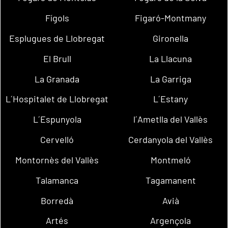
Fígols
Figaró-Montmany
Esplugues de Llobregat
Gironella
El Brull
La Llacuna
La Granada
La Garriga
L´Hospitalet de Llobregat
L´Estany
L´Espunyola
l´Ametlla del Vallès
Cervelló
Cerdanyola del Vallès
Montornès del Vallès
Montmeló
Talamanca
Tagamanent
Borredà
Avià
Artés
Argençola