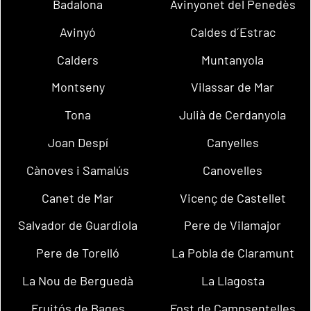
Badalona
Avinyonet del Penedès
Avinyó
Caldes d´Estrac
Calders
Muntanyola
Montseny
Vilassar de Mar
Tona
Julià de Cerdanyola
Joan Despí
Canyelles
Cànoves i Samalús
Canovelles
Canet de Mar
Vicenç de Castellet
Salvador de Guardiola
Pere de Vilamajor
Pere de Torelló
La Pobla de Claramunt
La Nou de Berguedà
La Llagosta
Fruitós de Bages
Fost de Campsentelles