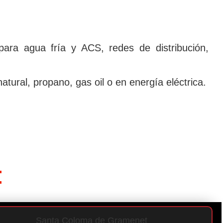
 para agua frí­a y ACS, redes de distribución,
ural, propano, gas oil o en energí­a eléctrica.
:
Santa Coloma de Gramenet