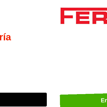
í­a
E