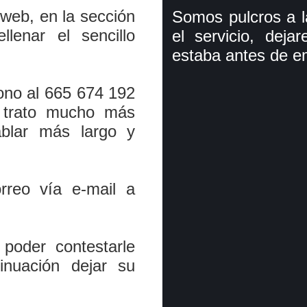
 web, en la sección
Somos pulcros a l
lenar el sencillo
el servicio, dej
estaba antes de e
ono al 665 674 192
 trato mucho más
ablar más largo y
reo ví­a e-mail a
poder contestarle
inuación dejar su