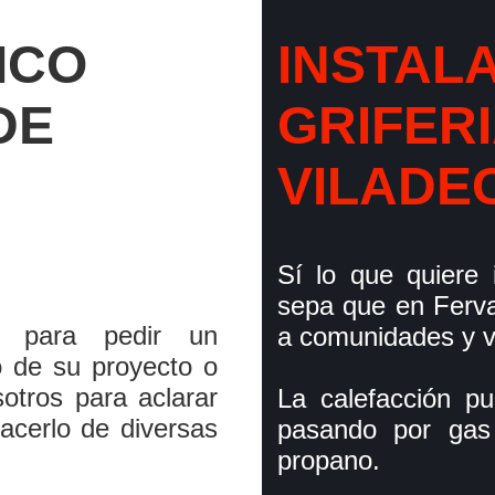
ICO
INSTAL
DE
GRIFERI
VILADE
Sí­ lo que quiere
sepa que en Ferva
s para pedir un
a comunidades y v
o de su proyecto o
otros para aclarar
La calefacción p
acerlo de diversas
pasando por gas n
propano.