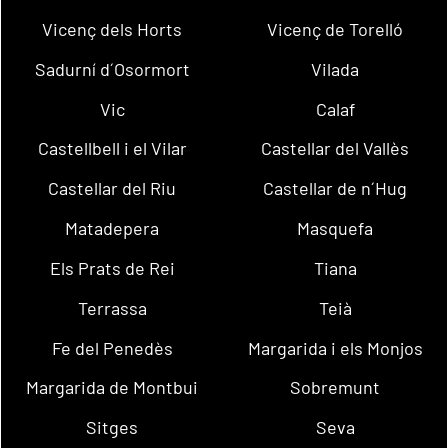
Vicenç dels Horts
Vicenç de Torelló
Sadurní d´Osormort
Vilada
Vic
Calaf
Castellbell i el Vilar
Castellar del Vallès
Castellar del Riu
Castellar de n´Hug
Matadepera
Masquefa
Els Prats de Rei
Tiana
Terrassa
Teià
Fe del Penedès
Margarida i els Monjos
Margarida de Montbui
Sobremunt
Sitges
Seva