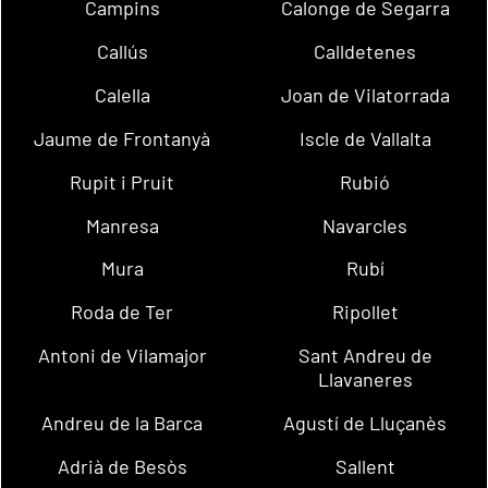
Campins
Calonge de Segarra
Callús
Calldetenes
Calella
Joan de Vilatorrada
Jaume de Frontanyà
Iscle de Vallalta
Rupit i Pruit
Rubió
Manresa
Navarcles
Mura
Rubí
Roda de Ter
Ripollet
Antoni de Vilamajor
Sant Andreu de
Llavaneres
Andreu de la Barca
Agustí de Lluçanès
Adrià de Besòs
Sallent