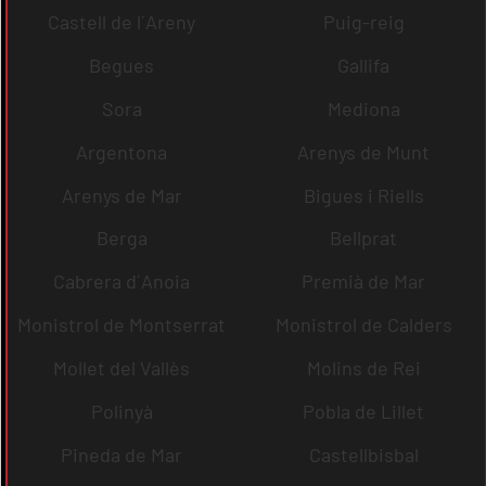
Castell de l´Areny
Puig-reig
Begues
Gallifa
Sora
Mediona
Argentona
Arenys de Munt
Arenys de Mar
Bigues i Riells
Berga
Bellprat
Cabrera d´Anoia
Premià de Mar
Monistrol de Montserrat
Monistrol de Calders
Mollet del Vallès
Molins de Rei
Polinyà
Pobla de Lillet
Pineda de Mar
Castellbisbal