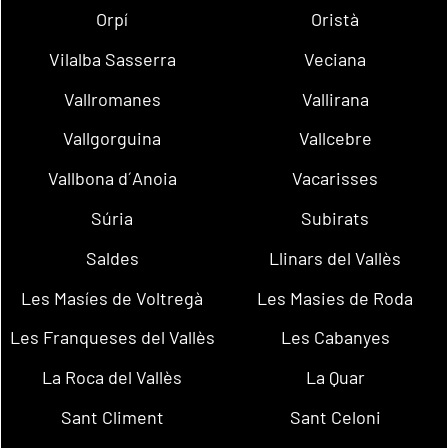
Orpí
Oristà
Vilalba Sasserra
Veciana
Vallromanes
Vallirana
Vallgorguina
Vallcebre
Vallbona d´Anoia
Vacarisses
Súria
Subirats
Saldes
Llinars del Vallès
Les Masíes de Voltregà
Les Masies de Roda
Les Franqueses del Vallès
Les Cabanyes
La Roca del Vallès
La Quar
Sant Climent
Sant Celoni