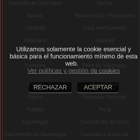
Cornellà de Llobregat
Gelida
Navas
Palau-solità i Plegamans
Palafolls
Pacs del Penedès
Rellinars
Rajadell
Utilizamos solamente la cookie esencial y
Premià de Dalt
Prats de Lluçanès
básica para el funcionamiento mínimo de esta
web.
Pontons
Pont de Vilomara i
Ver políticas y gestión de cookies
Rocafort
Pujalt
Puigdàlber
RECHAZAR
ACEPTAR
Papiol
Palma de Cervelló
Pallejà
Moià
Castellgalí
Castellfullit del Boix
Castellfollit de Riubregós
Castellet i la Gornal