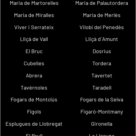
Maria de Martorelles
Maria de Palautordera
Maria de Miralles
Maria de Merlès
Viver i Serrateix
Vilobí del Penedès
Lliçà de Vall
Lliçà d´Amunt
El Bruc
Dosrius
Cubelles
Tordera
Abrera
Tavertet
Tavèrnoles
Taradell
Fogars de Montclús
Fogars de la Selva
Fígols
Figaró-Montmany
Esplugues de Llobregat
Gironella
El Brull
La Llacuna