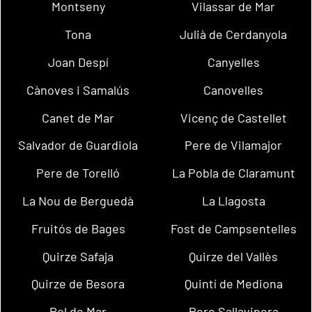
Montseny
Vilassar de Mar
Tona
Julià de Cerdanyola
Joan Despí
Canyelles
Cànoves i Samalús
Canovelles
Canet de Mar
Vicenç de Castellet
Salvador de Guardiola
Pere de Vilamajor
Pere de Torelló
La Pobla de Claramunt
La Nou de Berguedà
La Llagosta
Fruitós de Bages
Fost de Campsentelles
Quirze Safaja
Quirze del Vallès
Quirze de Besora
Quintí de Mediona
Pol de Mar
Pere Sallavinera