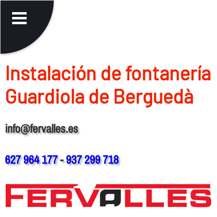
Instalación de fontanerí­a
Guardiola de Berguedà
info@fervalles.es
627 964 177
-
937 299 718