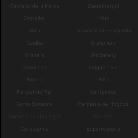
Castellví de la Marca
Castellterçol
Castellolí
rrius
Gurb
Guardiola de Berguedà
Gualba
Granollers
Granera
Gisclareny
Fonollosa
Folgueroles
Manlleu
Malla
Malgrat de Mar
Santpedor
Santa Susanna
Perpètua de Mogoda
Corbera de Llobregat
Copons
Collsuspina
Esparreguera