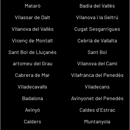
Mataró
Badia del Vallès
Vilassar de Dalt
Vilanova i la Geltrú
Vilanova del Vallès
Cugat Sesgarrigues
Vicenç de Montalt
Cebrià de Vallalta
Sant Boi de Lluçanès
Sant Boi
artomeu del Grau
Vilanova del Camí
Cabrera de Mar
Vilafranca del Penedès
Viladecavalls
Viladecans
Badalona
Avinyonet del Penedès
Avinyó
Caldes d´Estrac
Calders
Muntanyola