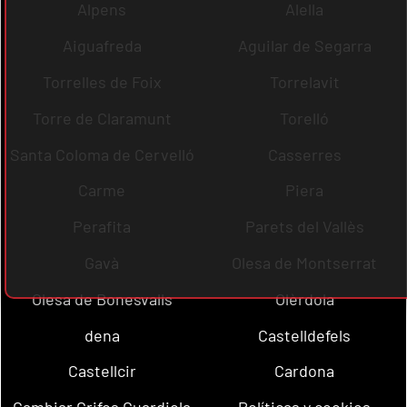
Alpens
Alella
Aiguafreda
Aguilar de Segarra
Torrelles de Foix
Torrelavit
Torre de Claramunt
Torelló
Santa Coloma de Cervelló
Casserres
Carme
Piera
Perafita
Parets del Vallès
Gavà
Olesa de Montserrat
Olesa de Bonesvalls
Olèrdola
dena
Castelldefels
Castellcir
Cardona