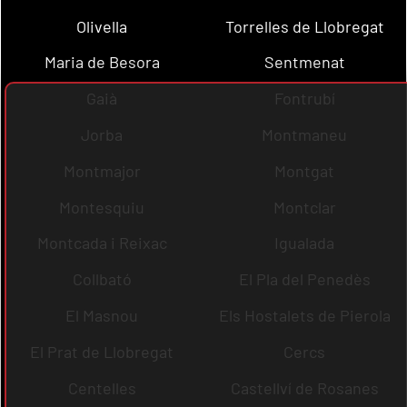
Olivella
Torrelles de Llobregat
Maria de Besora
Sentmenat
Gaià
Fontrubí
Jorba
Montmaneu
Montmajor
Montgat
Montesquiu
Montclar
Montcada i Reixac
Igualada
Collbató
El Pla del Penedès
El Masnou
Els Hostalets de Pierola
El Prat de Llobregat
Cercs
Centelles
Castellví de Rosanes