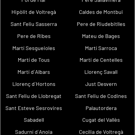
Hipòlit de Voltregà
Caldes de Montbui
Sant Feliu Sasserra
Pere de Riudebitlles
Pere de Ribes
Mateu de Bages
Martí Sesgueioles
Martí Sarroca
Martí de Tous
Martí de Centelles
Martí d´Albars
Llorenç Savall
Llorenç d´Hortons
Just Desvern
Sant Feliu de Llobregat
Sant Feliu de Codines
Sant Esteve Sesrovires
Palautordera
Sabadell
Cugat del Vallès
Sadurní d´Anoia
Cecília de Voltregà