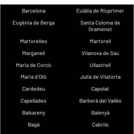
Barcelona
Eulàlia de Riuprimer
Eugènia de Berga
Santa Coloma de
Gramenet
Martorelles
Martorell
Marganell
Vilanova de Sau
Maria de Corcó
Ullastrell
Maria d´Oló
Julià de Vilatorta
Cardedeu
Capolat
Capellades
Barberà del Vallès
Balsareny
Balenyà
Bagà
Cabrils