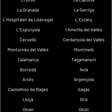
La Granada
La Garriga
L´Hospitalet de Llobregat
L´Estany
L´Espunyola
l´Ametlla del Vallès
Cervelló
Cerdanyola del Vallès
Montornès del Vallès
Montmeló
Talamanca
Tagamanent
Borredà
Avià
Artés
Argençola
Castellnou de Bages
Sagàs
Lluçà
Orís
Olvan
Olost