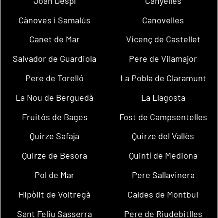
Joan Despí
Canyelles
Cànoves i Samalús
Canovelles
Canet de Mar
Vicenç de Castellet
Salvador de Guardiola
Pere de Vilamajor
Pere de Torelló
La Pobla de Claramunt
La Nou de Berguedà
La Llagosta
Fruitós de Bages
Fost de Campsentelles
Quirze Safaja
Quirze del Vallès
Quirze de Besora
Quintí de Mediona
Pol de Mar
Pere Sallavinera
Hipòlit de Voltregà
Caldes de Montbui
Sant Feliu Sasserra
Pere de Riudebitlles