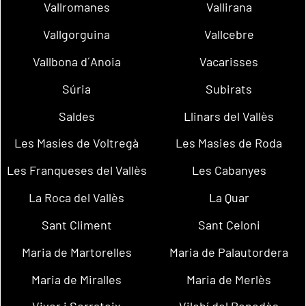
Vallromanes
Vallirana
Vallgorguina
Vallcebre
Vallbona d´Anoia
Vacarisses
Súria
Subirats
Saldes
Llinars del Vallès
Les Masíes de Voltregà
Les Masies de Roda
Les Franqueses del Vallès
Les Cabanyes
La Roca del Vallès
La Quar
Sant Climent
Sant Celoni
Maria de Martorelles
Maria de Palautordera
Maria de Miralles
Maria de Merlès