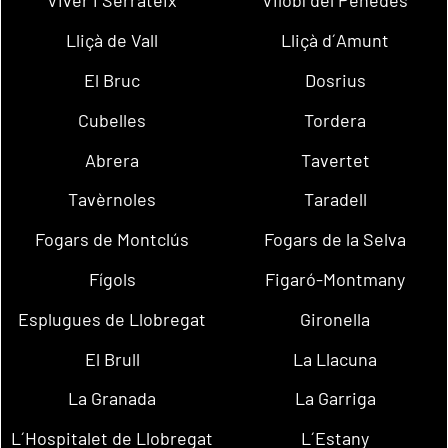
Viver i Serrateix
Vilobí del Penedès
Lliçà de Vall
Lliçà d´Amunt
El Bruc
Dosrius
Cubelles
Tordera
Abrera
Tavertet
Tavèrnoles
Taradell
Fogars de Montclús
Fogars de la Selva
Fígols
Figaró-Montmany
Esplugues de Llobregat
Gironella
El Brull
La Llacuna
La Granada
La Garriga
L´Hospitalet de Llobregat
L´Estany