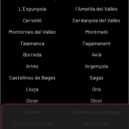
L´Espunyola
l´Ametlla del Vallès
Cervelló
Cerdanyola del Vallès
Montornès del Vallès
Montmeló
Talamanca
Tagamanent
Borredà
Avià
Artés
Argençola
Castellnou de Bages
Sagàs
Lluçà
Orís
Olvan
Olost
Olivella
Torrelles de Llobregat
Maria de Besora
Sentmenat