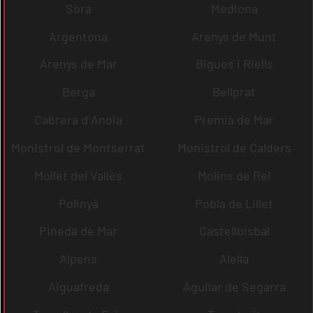
Sora
Mediona
Argentona
Arenys de Munt
Arenys de Mar
Bigues i Riells
Berga
Bellprat
Cabrera d´Anoia
Premià de Mar
Monistrol de Montserrat
Monistrol de Calders
Mollet del Vallès
Molins de Rei
Polinyà
Pobla de Lillet
Pineda de Mar
Castellbisbal
Alpens
Alella
Aiguafreda
Aguilar de Segarra