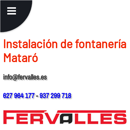
Instalación de fontanerí­a
Mataró
info@fervalles.es
627 964 177
-
937 299 718