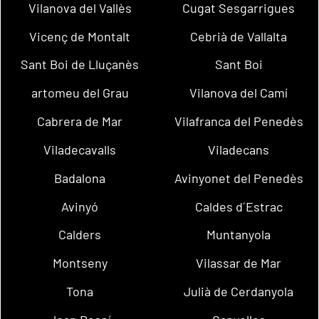
Vilanova del Vallès
Cugat Sesgarrigues
Vicenç de Montalt
Cebrià de Vallalta
Sant Boi de Lluçanès
Sant Boi
artomeu del Grau
Vilanova del Camí
Cabrera de Mar
Vilafranca del Penedès
Viladecavalls
Viladecans
Badalona
Avinyonet del Penedès
Avinyó
Caldes d´Estrac
Calders
Muntanyola
Montseny
Vilassar de Mar
Tona
Julià de Cerdanyola