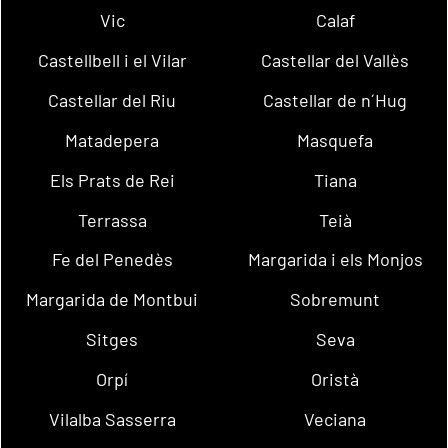
Vic
Calaf
Castellbell i el Vilar
Castellar del Vallès
Castellar del Riu
Castellar de n´Hug
Matadepera
Masquefa
Els Prats de Rei
Tiana
Terrassa
Teià
Fe del Penedès
Margarida i els Monjos
Margarida de Montbui
Sobremunt
Sitges
Seva
Orpí
Oristà
Vilalba Sasserra
Veciana