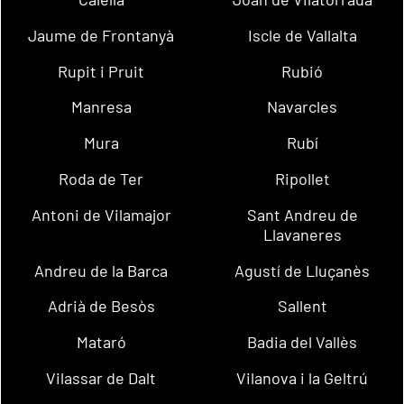
Jaume de Frontanyà
Iscle de Vallalta
Rupit i Pruit
Rubió
Manresa
Navarcles
Mura
Rubí
Roda de Ter
Ripollet
Antoni de Vilamajor
Sant Andreu de
Llavaneres
Andreu de la Barca
Agustí de Lluçanès
Adrià de Besòs
Sallent
Mataró
Badia del Vallès
Vilassar de Dalt
Vilanova i la Geltrú