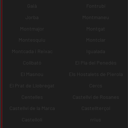
Gaià
Fontrubí
Jorba
Montmaneu
Montmajor
Montgat
Montesquiu
Montclar
Montcada i Reixac
Igualada
Collbató
El Pla del Penedès
El Masnou
Els Hostalets de Pierola
El Prat de Llobregat
Cercs
Centelles
Castellví de Rosanes
Castellví de la Marca
Castellterçol
Castellolí
rrius