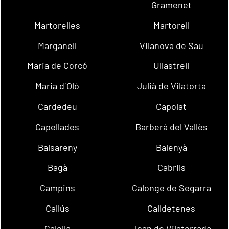
Gramenet
Martorelles
Martorell
Marganell
Vilanova de Sau
Maria de Corcó
Ullastrell
Maria d´Oló
Julià de Vilatorta
Cardedeu
Capolat
Capellades
Barberà del Vallès
Balsareny
Balenyà
Bagà
Cabrils
Campins
Calonge de Segarra
Callús
Calldetenes
Calella
Joan de Vilatorrada