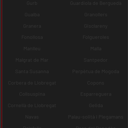
Gurb
Guardiola de Berguedà
Gualba
Granollers
Granera
Gisclareny
Fonollosa
Folgueroles
Manlleu
Malla
Malgrat de Mar
Santpedor
Santa Susanna
Perpètua de Mogoda
Corbera de Llobregat
Copons
Collsuspina
Esparreguera
Cornellà de Llobregat
Gelida
Navas
Palau-solità i Plegamans
Palafolls
Pacs del Penedès