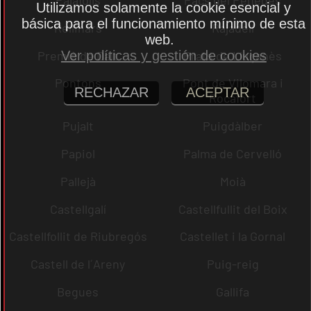
Utilizamos solamente la cookie esencial y
básica para el funcionamiento mínimo de esta
Rellinars
Rajadell
web.
Premià de Dalt
Prats de Lluçanès
Ver políticas y gestión de cookies
Pontons
Pont de Vilomara i
RECHAZAR
ACEPTAR
Rocafort
Pujalt
Puigdàlber
Papiol
Palma de Cervelló
Pallejà
Moià
Castellgalí
Castellfullit del Boix
Castellfollit de Riubregós
Castellet i la Gornal
Castell de l´Areny
Puig-reig
Begues
Gallifa