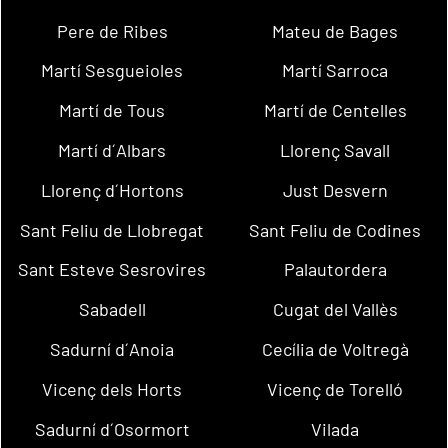
Pere de Ribes
Mateu de Bages
Martí Sesgueioles
Martí Sarroca
Martí de Tous
Martí de Centelles
Martí d´Albars
Llorenç Savall
Llorenç d´Hortons
Just Desvern
Sant Feliu de Llobregat
Sant Feliu de Codines
Sant Esteve Sesrovires
Palautordera
Sabadell
Cugat del Vallès
Sadurní d´Anoia
Cecília de Voltregà
Vicenç dels Horts
Vicenç de Torelló
Sadurní d´Osormort
Vilada