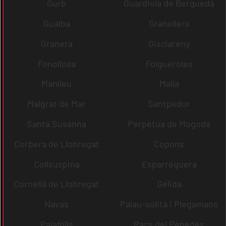
Gurb
Guardiola de Berguedà
Gualba
Granollers
Granera
Gisclareny
Fonollosa
Folgueroles
Manlleu
Malla
Malgrat de Mar
Santpedor
Santa Susanna
Perpètua de Mogoda
Corbera de Llobregat
Copons
Collsuspina
Esparreguera
Cornellà de Llobregat
Gelida
Navas
Palau-solità i Plegamans
Palafolls
Pacs del Penedès