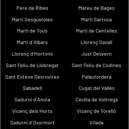
Pere de Ribes
Mateu de Bages
Martí Sesgueioles
Martí Sarroca
Martí de Tous
Martí de Centelles
Martí d´Albars
Llorenç Savall
Llorenç d´Hortons
Just Desvern
Sant Feliu de Llobregat
Sant Feliu de Codines
Sant Esteve Sesrovires
Palautordera
Sabadell
Cugat del Vallès
Sadurní d´Anoia
Cecília de Voltregà
Vicenç dels Horts
Vicenç de Torelló
Sadurní d´Osormort
Vilada