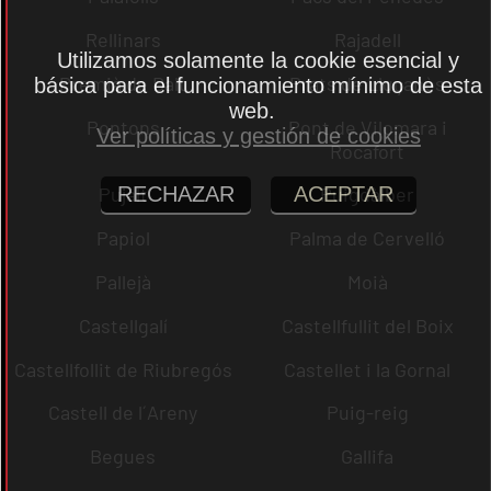
Rellinars
Rajadell
Utilizamos solamente la cookie esencial y
Premià de Dalt
Prats de Lluçanès
básica para el funcionamiento mínimo de esta
web.
Pontons
Pont de Vilomara i
Ver políticas y gestión de cookies
Rocafort
RECHAZAR
ACEPTAR
Pujalt
Puigdàlber
Papiol
Palma de Cervelló
Pallejà
Moià
Castellgalí
Castellfullit del Boix
Castellfollit de Riubregós
Castellet i la Gornal
Castell de l´Areny
Puig-reig
Begues
Gallifa