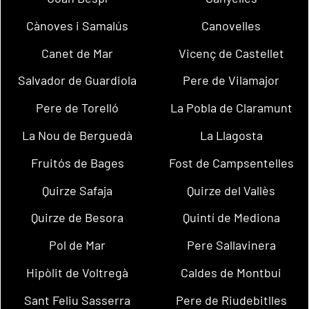
Cànoves i Samalús
Canovelles
Canet de Mar
Vicenç de Castellet
Salvador de Guardiola
Pere de Vilamajor
Pere de Torelló
La Pobla de Claramunt
La Nou de Berguedà
La Llagosta
Fruitós de Bages
Fost de Campsentelles
Quirze Safaja
Quirze del Vallès
Quirze de Besora
Quintí de Mediona
Pol de Mar
Pere Sallavinera
Hipòlit de Voltregà
Caldes de Montbui
Sant Feliu Sasserra
Pere de Riudebitlles