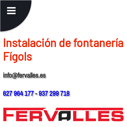
Instalación de fontanerí­a
Fígols
info@fervalles.es
627 964 177
-
937 299 718