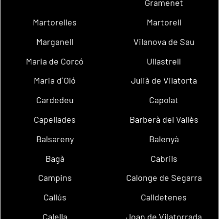
Gramenet
Martorelles
Martorell
Marganell
Vilanova de Sau
Maria de Corcó
Ullastrell
Maria d´Oló
Julià de Vilatorta
Cardedeu
Capolat
Capellades
Barberà del Vallès
Balsareny
Balenyà
Bagà
Cabrils
Campins
Calonge de Segarra
Callús
Calldetenes
Calella
Joan de Vilatorrada