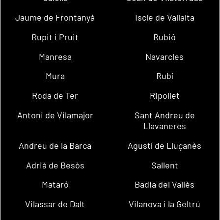
Jaume de Frontanyà
Iscle de Vallalta
Rupit i Pruit
Rubió
Manresa
Navarcles
Mura
Rubí
Roda de Ter
Ripollet
Antoni de Vilamajor
Sant Andreu de
Llavaneres
Andreu de la Barca
Agustí de Lluçanès
Adrià de Besòs
Sallent
Mataró
Badia del Vallès
Vilassar de Dalt
Vilanova i la Geltrú