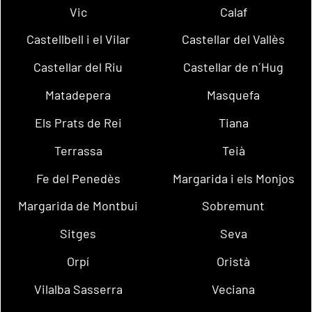
Vic
Calaf
Castellbell i el Vilar
Castellar del Vallès
Castellar del Riu
Castellar de n´Hug
Matadepera
Masquefa
Els Prats de Rei
Tiana
Terrassa
Teià
Fe del Penedès
Margarida i els Monjos
Margarida de Montbui
Sobremunt
Sitges
Seva
Orpí
Oristà
Vilalba Sasserra
Veciana