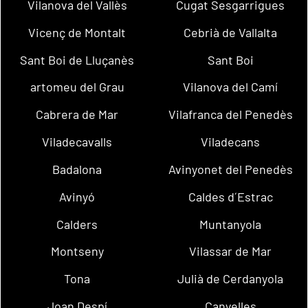
Vilanova del Vallès
Cugat Sesgarrigues
Vicenç de Montalt
Cebrià de Vallalta
Sant Boi de Lluçanès
Sant Boi
artomeu del Grau
Vilanova del Camí
Cabrera de Mar
Vilafranca del Penedès
Viladecavalls
Viladecans
Badalona
Avinyonet del Penedès
Avinyó
Caldes d´Estrac
Calders
Muntanyola
Montseny
Vilassar de Mar
Tona
Julià de Cerdanyola
Joan Despí
Canyelles