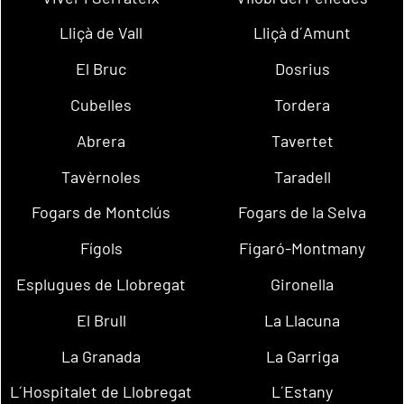
Lliçà de Vall
Lliçà d´Amunt
El Bruc
Dosrius
Cubelles
Tordera
Abrera
Tavertet
Tavèrnoles
Taradell
Fogars de Montclús
Fogars de la Selva
Fígols
Figaró-Montmany
Esplugues de Llobregat
Gironella
El Brull
La Llacuna
La Granada
La Garriga
L´Hospitalet de Llobregat
L´Estany