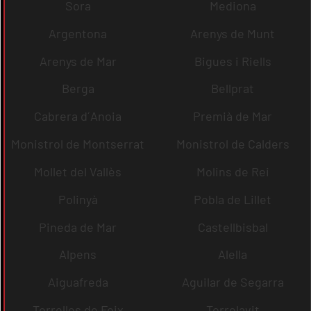
Sora
Mediona
Argentona
Arenys de Munt
Arenys de Mar
Bigues i Riells
Berga
Bellprat
Cabrera d´Anoia
Premià de Mar
Monistrol de Montserrat
Monistrol de Calders
Mollet del Vallès
Molins de Rei
Polinyà
Pobla de Lillet
Pineda de Mar
Castellbisbal
Alpens
Alella
Aiguafreda
Aguilar de Segarra
Torrelles de Foix
Torrelavit