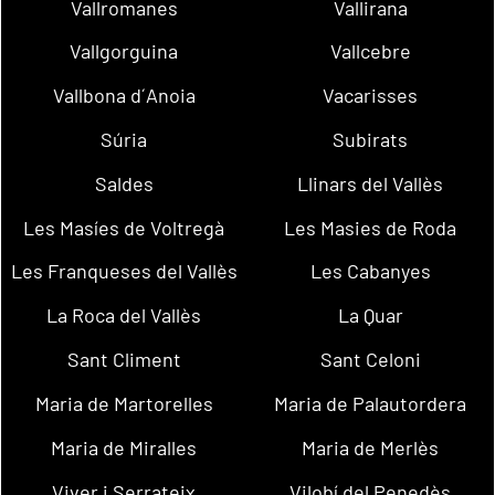
Vallromanes
Vallirana
Vallgorguina
Vallcebre
Vallbona d´Anoia
Vacarisses
Súria
Subirats
Saldes
Llinars del Vallès
Les Masíes de Voltregà
Les Masies de Roda
Les Franqueses del Vallès
Les Cabanyes
La Roca del Vallès
La Quar
Sant Climent
Sant Celoni
Maria de Martorelles
Maria de Palautordera
Maria de Miralles
Maria de Merlès
Viver i Serrateix
Vilobí del Penedès