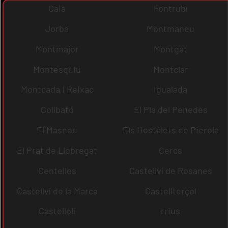
Gaià
Fontrubí
Jorba
Montmaneu
Montmajor
Montgat
Montesquiu
Montclar
Montcada i Reixac
Igualada
Collbató
El Pla del Penedès
El Masnou
Els Hostalets de Pierola
El Prat de Llobregat
Cercs
Centelles
Castellví de Rosanes
Castellví de la Marca
Castellterçol
Castellolí
rrius