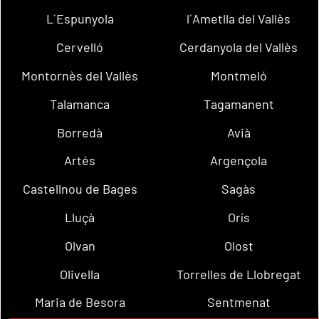
L´Espunyola
l´Ametlla del Vallès
Cervelló
Cerdanyola del Vallès
Montornès del Vallès
Montmeló
Talamanca
Tagamanent
Borredà
Avià
Artés
Argençola
Castellnou de Bages
Sagàs
Lluçà
Orís
Olvan
Olost
Olivella
Torrelles de Llobregat
Maria de Besora
Sentmenat