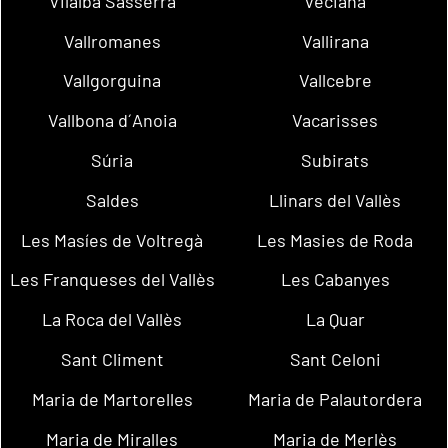
Vilalba Sasserra
Veciana
Vallromanes
Vallirana
Vallgorguina
Vallcebre
Vallbona d´Anoia
Vacarisses
Súria
Subirats
Saldes
Llinars del Vallès
Les Masíes de Voltregà
Les Masies de Roda
Les Franqueses del Vallès
Les Cabanyes
La Roca del Vallès
La Quar
Sant Climent
Sant Celoni
Maria de Martorelles
Maria de Palautordera
Maria de Miralles
Maria de Merlès