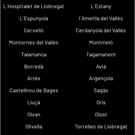
L´Hospitalet de Llobregat
L´Estany
L´Espunyola
l´Ametlla del Vallès
Cervelló
Cerdanyola del Vallès
Montornès del Vallès
Montmeló
Talamanca
Tagamanent
Borredà
Avià
Artés
Argençola
Castellnou de Bages
Sagàs
Lluçà
Orís
Olvan
Olost
Olivella
Torrelles de Llobregat