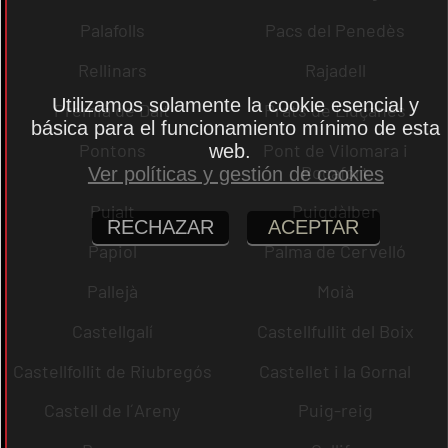
Palafolls
Pacs del Penedès
Rellinars
Rajadell
Utilizamos solamente la cookie esencial y
Premià de Dalt
Prats de Lluçanès
básica para el funcionamiento mínimo de esta
Pontons
Pont de Vilomara i
web.
Rocafort
Ver políticas y gestión de cookies
Pujalt
Puigdàlber
RECHAZAR
ACEPTAR
Papiol
Palma de Cervelló
Pallejà
Moià
Castellgalí
Castellfullit del Boix
Castellfollit de Riubregós
Castellet i la Gornal
Castell de l´Areny
Puig-reig