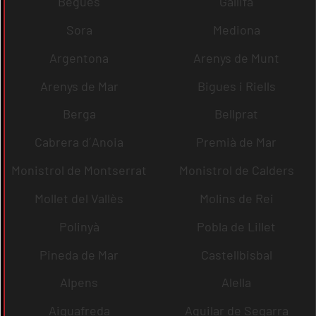
Begues
Gallifa
Sora
Mediona
Argentona
Arenys de Munt
Arenys de Mar
Bigues i Riells
Berga
Bellprat
Cabrera d´Anoia
Premià de Mar
Monistrol de Montserrat
Monistrol de Calders
Mollet del Vallès
Molins de Rei
Polinyà
Pobla de Lillet
Pineda de Mar
Castellbisbal
Alpens
Alella
Aiguafreda
Aguilar de Segarra