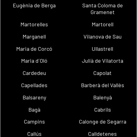
Eugènia de Berga
Santa Coloma de
Gramenet
Martorelles
Martorell
Marganell
Vilanova de Sau
Maria de Corcó
Ullastrell
Maria d´Oló
Julià de Vilatorta
Cardedeu
Capolat
Capellades
Barberà del Vallès
Balsareny
Balenyà
Bagà
Cabrils
Campins
Calonge de Segarra
Callús
Calldetenes