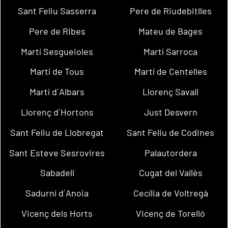
Sant Feliu Sasserra
Pere de Riudebitlles
Pere de Ribes
Mateu de Bages
Martí Sesgueioles
Martí Sarroca
Martí de Tous
Martí de Centelles
Martí d´Albars
Llorenç Savall
Llorenç d´Hortons
Just Desvern
Sant Feliu de Llobregat
Sant Feliu de Codines
Sant Esteve Sesrovires
Palautordera
Sabadell
Cugat del Vallès
Sadurní d´Anoia
Cecília de Voltregà
Vicenç dels Horts
Vicenç de Torelló