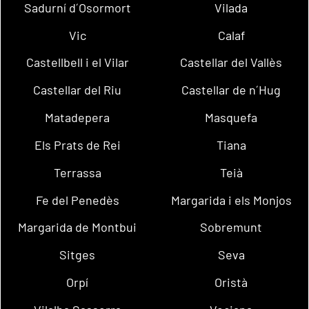
Sadurní d´Osormort
Vilada
Vic
Calaf
Castellbell i el Vilar
Castellar del Vallès
Castellar del Riu
Castellar de n´Hug
Matadepera
Masquefa
Els Prats de Rei
Tiana
Terrassa
Teià
Fe del Penedès
Margarida i els Monjos
Margarida de Montbui
Sobremunt
Sitges
Seva
Orpí
Oristà