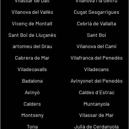
Vilassar de Dalt
Vilanova i la Geltrú
Vilanova del Vallès
Cugat Sesgarrigues
Vicenç de Montalt
Cebrià de Vallalta
Sant Boi de Lluçanès
Sant Boi
artomeu del Grau
Vilanova del Camí
Cabrera de Mar
Vilafranca del Penedès
Viladecavalls
Viladecans
Badalona
Avinyonet del Penedès
Avinyó
Caldes d´Estrac
Calders
Muntanyola
Montseny
Vilassar de Mar
Tona
Julià de Cerdanyola