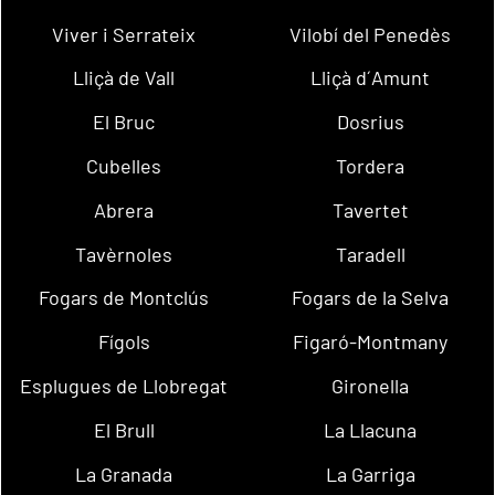
Viver i Serrateix
Vilobí del Penedès
Lliçà de Vall
Lliçà d´Amunt
El Bruc
Dosrius
Cubelles
Tordera
Abrera
Tavertet
Tavèrnoles
Taradell
Fogars de Montclús
Fogars de la Selva
Fígols
Figaró-Montmany
Esplugues de Llobregat
Gironella
El Brull
La Llacuna
La Granada
La Garriga