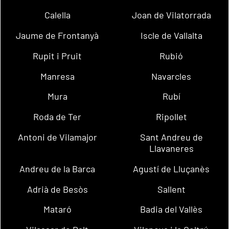
Calella
Joan de Vilatorrada
Jaume de Frontanyà
Iscle de Vallalta
Rupit i Pruit
Rubió
Manresa
Navarcles
Mura
Rubí
Roda de Ter
Ripollet
Antoni de Vilamajor
Sant Andreu de
Llavaneres
Andreu de la Barca
Agustí de Lluçanès
Adrià de Besòs
Sallent
Mataró
Badia del Vallès