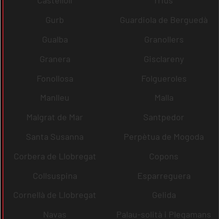
Castellolí
rrius
Gurb
Guardiola de Berguedà
Gualba
Granollers
Granera
Gisclareny
Fonollosa
Folgueroles
Manlleu
Malla
Malgrat de Mar
Santpedor
Santa Susanna
Perpètua de Mogoda
Corbera de Llobregat
Copons
Collsuspina
Esparreguera
Cornellà de Llobregat
Gelida
Navas
Palau-solità i Plegamans