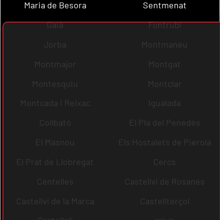
Maria de Besora
Sentmenat
Gaià
Fontrubí
Jorba
Montmaneu
Montmajor
Montgat
Montesquiu
Montclar
Montcada i Reixac
Igualada
Collbató
El Pla del Penedès
El Masnou
Els Hostalets de Pierola
El Prat de Llobregat
Cercs
Centelles
Castellví de Rosanes
Castellví de la Marca
Castellterçol