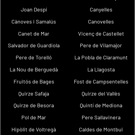
Joan Despí
Canyelles
Cànoves i Samalús
Canovelles
Canet de Mar
Vicenç de Castellet
Salvador de Guardiola
Pere de Vilamajor
Pere de Torelló
La Pobla de Claramunt
La Nou de Berguedà
La Llagosta
Fruitós de Bages
Fost de Campsentelles
Quirze Safaja
Quirze del Vallès
Quirze de Besora
Quintí de Mediona
Pol de Mar
Pere Sallavinera
Hipòlit de Voltregà
Caldes de Montbui