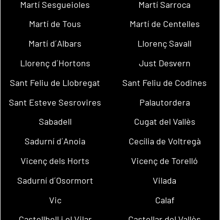
Martí Sesgueioles
Martí Sarroca
Martí de Tous
Martí de Centelles
Martí d´Albars
Llorenç Savall
Llorenç d´Hortons
Just Desvern
Sant Feliu de Llobregat
Sant Feliu de Codines
Sant Esteve Sesrovires
Palautordera
Sabadell
Cugat del Vallès
Sadurní d´Anoia
Cecília de Voltregà
Vicenç dels Horts
Vicenç de Torelló
Sadurní d´Osormort
Vilada
Vic
Calaf
Castellbell i el Vilar
Castellar del Vallès