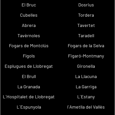
El Bruc
Dosrius
Cubelles
Tordera
Abrera
Tavertet
Tavèrnoles
Taradell
Fogars de Montclús
Fogars de la Selva
Fígols
Figaró-Montmany
Esplugues de Llobregat
Gironella
El Brull
La Llacuna
La Granada
La Garriga
L´Hospitalet de Llobregat
L´Estany
L´Espunyola
l´Ametlla del Vallès