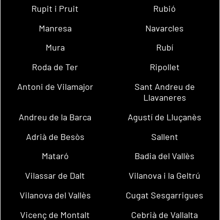
Rupit i Pruit
Rubió
Manresa
Navarcles
Mura
Rubí
Roda de Ter
Ripollet
Antoni de Vilamajor
Sant Andreu de
Llavaneres
Andreu de la Barca
Agustí de Lluçanès
Adrià de Besòs
Sallent
Mataró
Badia del Vallès
Vilassar de Dalt
Vilanova i la Geltrú
Vilanova del Vallès
Cugat Sesgarrigues
Vicenç de Montalt
Cebrià de Vallalta