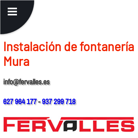
Instalación de fontanerí­a
Mura
info@fervalles.es
627 964 177
-
937 299 718