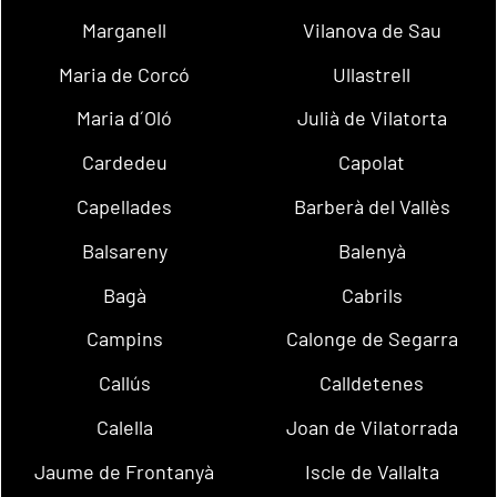
Marganell
Vilanova de Sau
Maria de Corcó
Ullastrell
Maria d´Oló
Julià de Vilatorta
Cardedeu
Capolat
Capellades
Barberà del Vallès
Balsareny
Balenyà
Bagà
Cabrils
Campins
Calonge de Segarra
Callús
Calldetenes
Calella
Joan de Vilatorrada
Jaume de Frontanyà
Iscle de Vallalta