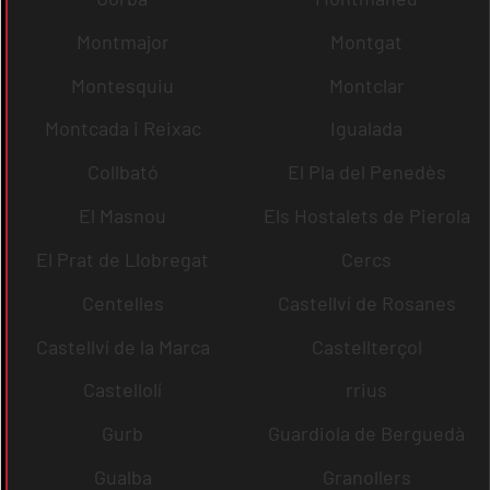
Montmajor
Montgat
Montesquiu
Montclar
Montcada i Reixac
Igualada
Collbató
El Pla del Penedès
El Masnou
Els Hostalets de Pierola
El Prat de Llobregat
Cercs
Centelles
Castellví de Rosanes
Castellví de la Marca
Castellterçol
Castellolí
rrius
Gurb
Guardiola de Berguedà
Gualba
Granollers