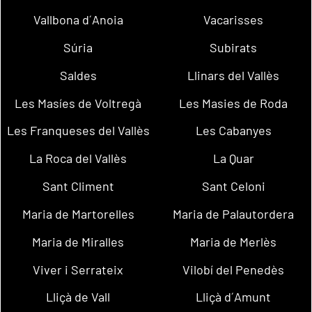
Vallbona d´Anoia
Vacarisses
Súria
Subirats
Saldes
Llinars del Vallès
Les Masíes de Voltregà
Les Masies de Roda
Les Franqueses del Vallès
Les Cabanyes
La Roca del Vallès
La Quar
Sant Climent
Sant Celoni
Maria de Martorelles
Maria de Palautordera
Maria de Miralles
Maria de Merlès
Viver i Serrateix
Vilobí del Penedès
Lliçà de Vall
Lliçà d´Amunt