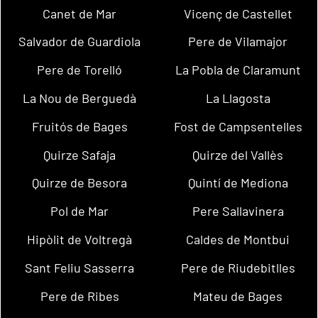
Canet de Mar
Vicenç de Castellet
Salvador de Guardiola
Pere de Vilamajor
Pere de Torelló
La Pobla de Claramunt
La Nou de Berguedà
La Llagosta
Fruitós de Bages
Fost de Campsentelles
Quirze Safaja
Quirze del Vallès
Quirze de Besora
Quintí de Mediona
Pol de Mar
Pere Sallavinera
Hipòlit de Voltregà
Caldes de Montbui
Sant Feliu Sasserra
Pere de Riudebitlles
Pere de Ribes
Mateu de Bages