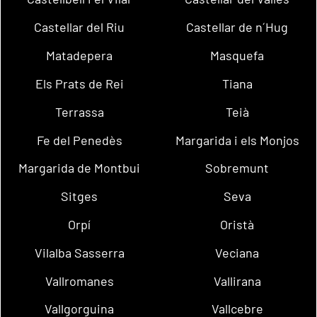
Castellar del Riu
Castellar de n´Hug
Matadepera
Masquefa
Els Prats de Rei
Tiana
Terrassa
Teià
Fe del Penedès
Margarida i els Monjos
Margarida de Montbui
Sobremunt
Sitges
Seva
Orpí
Oristà
Vilalba Sasserra
Veciana
Vallromanes
Vallirana
Vallgorguina
Vallcebre