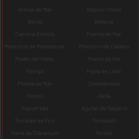
Arenys de Mar
Bigues i Riells
Berga
Bellprat
Cabrera d´Anoia
Premià de Mar
Monistrol de Montserrat
Monistrol de Calders
Mollet del Vallès
Molins de Rei
Polinyà
Pobla de Lillet
Pineda de Mar
Castellbisbal
Alpens
Alella
Aiguafreda
Aguilar de Segarra
Torrelles de Foix
Torrelavit
Torre de Claramunt
Torelló