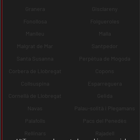
Granera
Gisclareny
Fonollosa
Folgueroles
Manlleu
Malla
Malgrat de Mar
Santpedor
Santa Susanna
Perpètua de Mogoda
Corbera de Llobregat
Copons
Collsuspina
Esparreguera
Cornellà de Llobregat
Gelida
Navas
Palau-solità i Plegamans
Palafolls
Pacs del Penedès
Rellinars
Rajadell