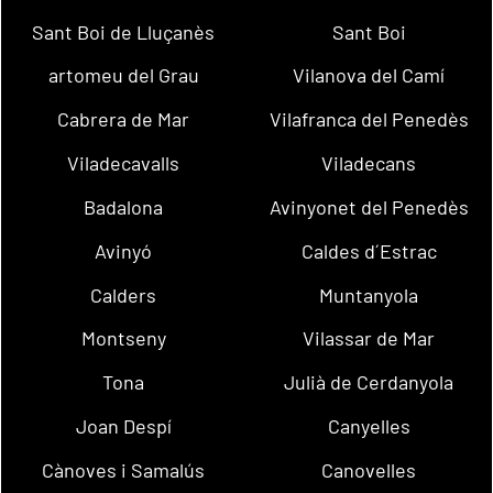
Sant Boi de Lluçanès
Sant Boi
artomeu del Grau
Vilanova del Camí
Cabrera de Mar
Vilafranca del Penedès
Viladecavalls
Viladecans
Badalona
Avinyonet del Penedès
Avinyó
Caldes d´Estrac
Calders
Muntanyola
Montseny
Vilassar de Mar
Tona
Julià de Cerdanyola
Joan Despí
Canyelles
Cànoves i Samalús
Canovelles