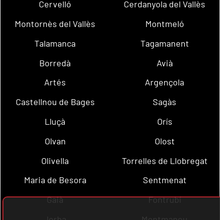
Cervelló
Cerdanyola del Vallès
Montornès del Vallès
Montmeló
Talamanca
Tagamanent
Borredà
Avià
Artés
Argençola
Castellnou de Bages
Sagàs
Lluçà
Orís
Olvan
Olost
Olivella
Torrelles de Llobregat
Maria de Besora
Sentmenat
Gaià
Fontrubí
Jorba
Montmaneu