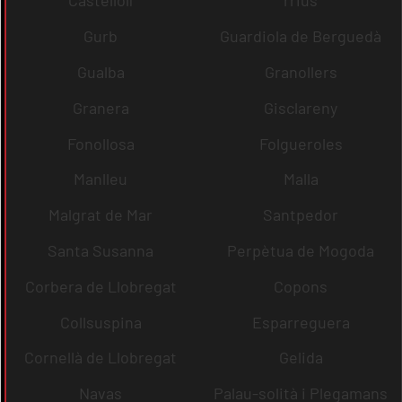
Castellolí
rrius
Gurb
Guardiola de Berguedà
Gualba
Granollers
Granera
Gisclareny
Fonollosa
Folgueroles
Manlleu
Malla
Malgrat de Mar
Santpedor
Santa Susanna
Perpètua de Mogoda
Corbera de Llobregat
Copons
Collsuspina
Esparreguera
Cornellà de Llobregat
Gelida
Navas
Palau-solità i Plegamans