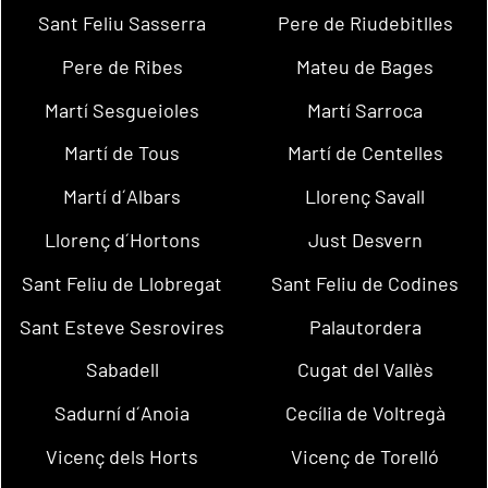
Sant Feliu Sasserra
Pere de Riudebitlles
Pere de Ribes
Mateu de Bages
Martí Sesgueioles
Martí Sarroca
Martí de Tous
Martí de Centelles
Martí d´Albars
Llorenç Savall
Llorenç d´Hortons
Just Desvern
Sant Feliu de Llobregat
Sant Feliu de Codines
Sant Esteve Sesrovires
Palautordera
Sabadell
Cugat del Vallès
Sadurní d´Anoia
Cecília de Voltregà
Vicenç dels Horts
Vicenç de Torelló