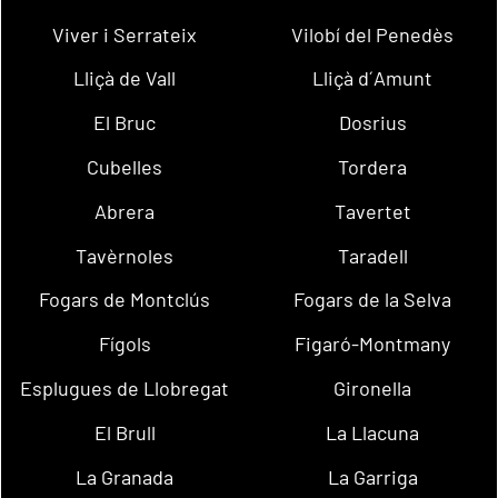
Viver i Serrateix
Vilobí del Penedès
Lliçà de Vall
Lliçà d´Amunt
El Bruc
Dosrius
Cubelles
Tordera
Abrera
Tavertet
Tavèrnoles
Taradell
Fogars de Montclús
Fogars de la Selva
Fígols
Figaró-Montmany
Esplugues de Llobregat
Gironella
El Brull
La Llacuna
La Granada
La Garriga