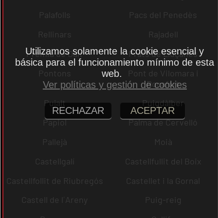
Palafolls
Pacs del Penedès
Rellinars
Rajadell
Utilizamos solamente la cookie esencial y
Premià de Dalt
Prats de Lluçanès
básica para el funcionamiento mínimo de esta
Pontons
Pont de Vilomara i
web.
Rocafort
Ver políticas y gestión de cookies
Pujalt
Puigdàlber
RECHAZAR
ACEPTAR
Papiol
Palma de Cervelló
Pallejà
Moià
Castellgalí
Castellfullit del Boix
Castellfollit de Riubregós
Castellet i la Gornal
Castell de l´Areny
Puig-reig