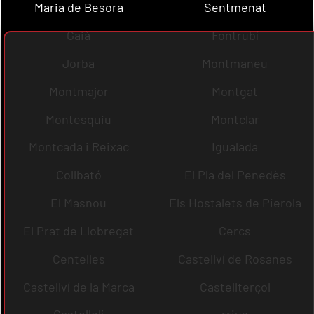
Maria de Besora
Sentmenat
Gaià
Fontrubí
Jorba
Montmaneu
Montmajor
Montgat
Montesquiu
Montclar
Montcada i Reixac
Igualada
Collbató
El Pla del Penedès
El Masnou
Els Hostalets de Pierola
El Prat de Llobregat
Cercs
Centelles
Castellví de Rosanes
Castellví de la Marca
Castellterçol