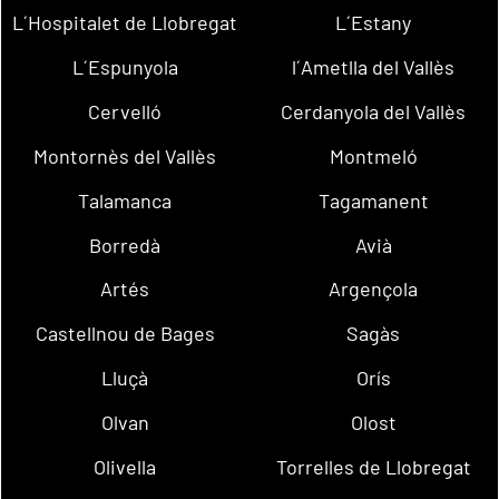
L´Hospitalet de Llobregat
L´Estany
L´Espunyola
l´Ametlla del Vallès
Cervelló
Cerdanyola del Vallès
Montornès del Vallès
Montmeló
Talamanca
Tagamanent
Borredà
Avià
Artés
Argençola
Castellnou de Bages
Sagàs
Lluçà
Orís
Olvan
Olost
Olivella
Torrelles de Llobregat