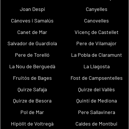
Joan Despí
Canyelles
Cànoves i Samalús
Canovelles
Canet de Mar
Vicenç de Castellet
Salvador de Guardiola
Pere de Vilamajor
Pere de Torelló
La Pobla de Claramunt
La Nou de Berguedà
La Llagosta
Fruitós de Bages
Fost de Campsentelles
Quirze Safaja
Quirze del Vallès
Quirze de Besora
Quintí de Mediona
Pol de Mar
Pere Sallavinera
Hipòlit de Voltregà
Caldes de Montbui