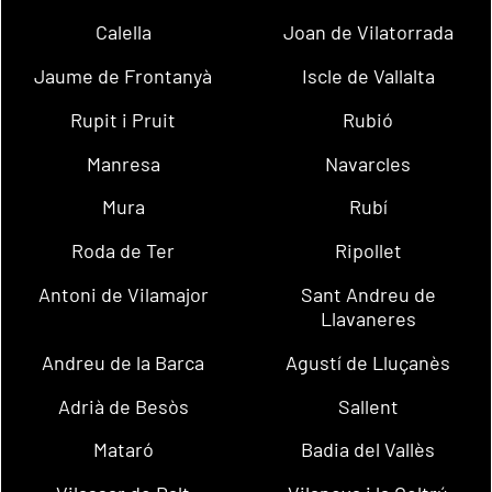
Calella
Joan de Vilatorrada
Jaume de Frontanyà
Iscle de Vallalta
Rupit i Pruit
Rubió
Manresa
Navarcles
Mura
Rubí
Roda de Ter
Ripollet
Antoni de Vilamajor
Sant Andreu de
Llavaneres
Andreu de la Barca
Agustí de Lluçanès
Adrià de Besòs
Sallent
Mataró
Badia del Vallès