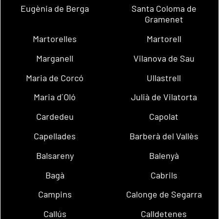
Eugènia de Berga
Santa Coloma de
Gramenet
Martorelles
Martorell
Marganell
Vilanova de Sau
Maria de Corcó
Ullastrell
Maria d´Oló
Julià de Vilatorta
Cardedeu
Capolat
Capellades
Barberà del Vallès
Balsareny
Balenyà
Bagà
Cabrils
Campins
Calonge de Segarra
Callús
Calldetenes