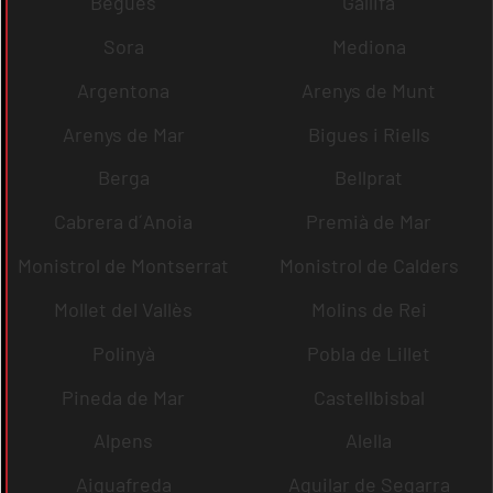
Begues
Gallifa
Sora
Mediona
Argentona
Arenys de Munt
Arenys de Mar
Bigues i Riells
Berga
Bellprat
Cabrera d´Anoia
Premià de Mar
Monistrol de Montserrat
Monistrol de Calders
Mollet del Vallès
Molins de Rei
Polinyà
Pobla de Lillet
Pineda de Mar
Castellbisbal
Alpens
Alella
Aiguafreda
Aguilar de Segarra