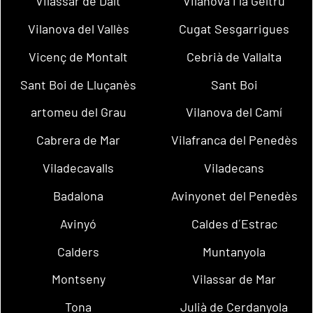
Vilassar de Dalt
Vilanova i la Geltrú
Vilanova del Vallès
Cugat Sesgarrigues
Vicenç de Montalt
Cebrià de Vallalta
Sant Boi de Lluçanès
Sant Boi
artomeu del Grau
Vilanova del Camí
Cabrera de Mar
Vilafranca del Penedès
Viladecavalls
Viladecans
Badalona
Avinyonet del Penedès
Avinyó
Caldes d´Estrac
Calders
Muntanyola
Montseny
Vilassar de Mar
Tona
Julià de Cerdanyola