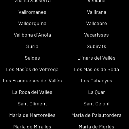
Vilalba Sasserra
Veciana
Vallromanes
Vallirana
Vallgorguina
Vallcebre
Vallbona d´Anoia
Vacarisses
Súria
Subirats
Saldes
Llinars del Vallès
Les Masíes de Voltregà
Les Masies de Roda
Les Franqueses del Vallès
Les Cabanyes
La Roca del Vallès
La Quar
Sant Climent
Sant Celoni
Maria de Martorelles
Maria de Palautordera
Maria de Miralles
Maria de Merlès