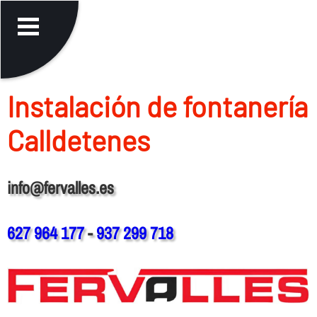
Instalación de fontanerí­a
Calldetenes
info@fervalles.es
627 964 177
-
937 299 718