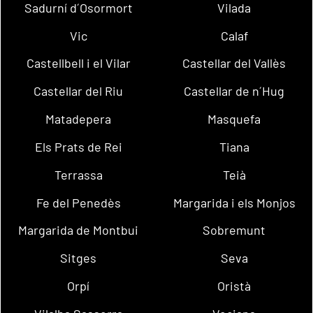
Sadurní d´Osormort
Vilada
Vic
Calaf
Castellbell i el Vilar
Castellar del Vallès
Castellar del Riu
Castellar de n´Hug
Matadepera
Masquefa
Els Prats de Rei
Tiana
Terrassa
Teià
Fe del Penedès
Margarida i els Monjos
Margarida de Montbui
Sobremunt
Sitges
Seva
Orpí
Oristà