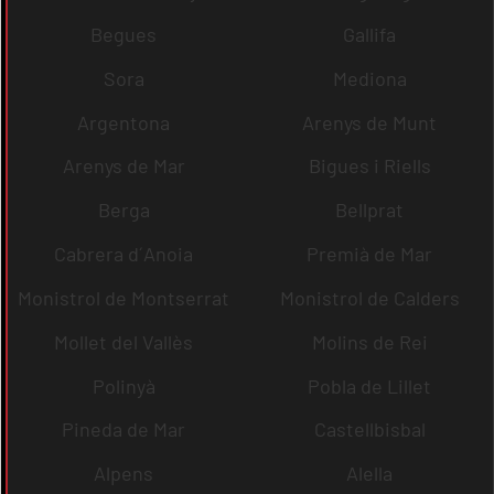
Begues
Gallifa
Sora
Mediona
Argentona
Arenys de Munt
Arenys de Mar
Bigues i Riells
Berga
Bellprat
Cabrera d´Anoia
Premià de Mar
Monistrol de Montserrat
Monistrol de Calders
Mollet del Vallès
Molins de Rei
Polinyà
Pobla de Lillet
Pineda de Mar
Castellbisbal
Alpens
Alella