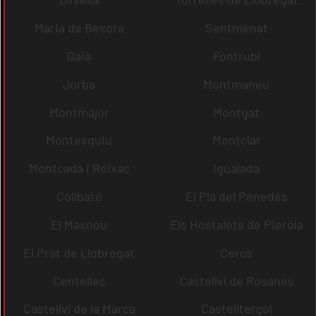
Maria de Besora
Sentmenat
Gaià
Fontrubí
Jorba
Montmaneu
Montmajor
Montgat
Montesquiu
Montclar
Montcada i Reixac
Igualada
Collbató
El Pla del Penedès
El Masnou
Els Hostalets de Pierola
El Prat de Llobregat
Cercs
Centelles
Castellví de Rosanes
Castellví de la Marca
Castellterçol