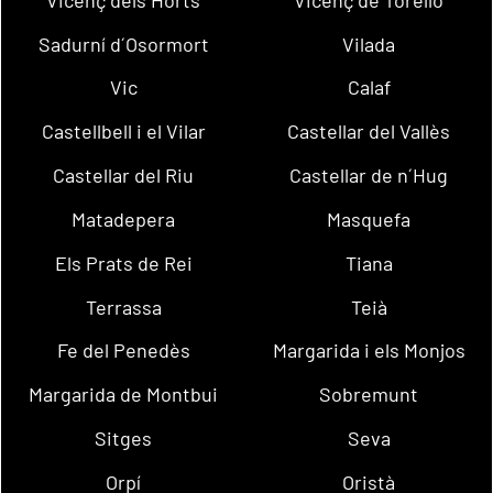
Sadurní d´Osormort
Vilada
Vic
Calaf
Castellbell i el Vilar
Castellar del Vallès
Castellar del Riu
Castellar de n´Hug
Matadepera
Masquefa
Els Prats de Rei
Tiana
Terrassa
Teià
Fe del Penedès
Margarida i els Monjos
Margarida de Montbui
Sobremunt
Sitges
Seva
Orpí
Oristà