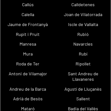
Callús
Calldetenes
Calella
Joan de Vilatorrada
Jaume de Frontanyà
Iscle de Vallalta
Rupit i Pruit
Rubió
Manresa
Navarcles
Mura
Rubí
Roda de Ter
Ripollet
Antoni de Vilamajor
Sant Andreu de
Llavaneres
Andreu de la Barca
Agustí de Lluçanès
Adrià de Besòs
Sallent
Mataró
Badia del Vallès