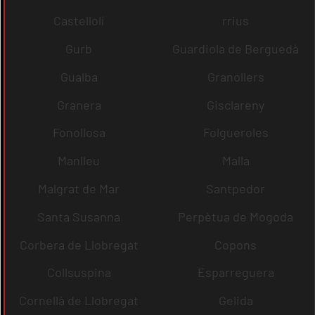
Castellolí
rrius
Gurb
Guardiola de Berguedà
Gualba
Granollers
Granera
Gisclareny
Fonollosa
Folgueroles
Manlleu
Malla
Malgrat de Mar
Santpedor
Santa Susanna
Perpètua de Mogoda
Corbera de Llobregat
Copons
Collsuspina
Esparreguera
Cornellà de Llobregat
Gelida