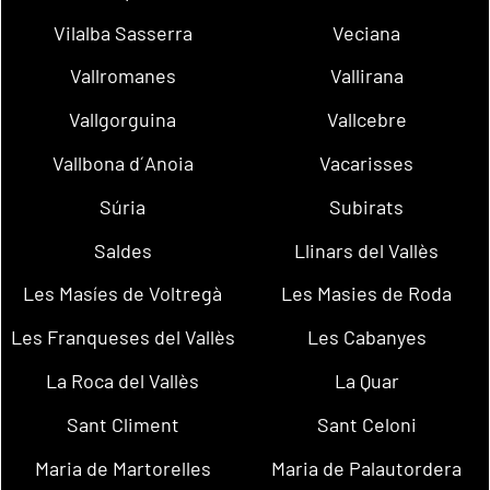
Vilalba Sasserra
Veciana
Vallromanes
Vallirana
Vallgorguina
Vallcebre
Vallbona d´Anoia
Vacarisses
Súria
Subirats
Saldes
Llinars del Vallès
Les Masíes de Voltregà
Les Masies de Roda
Les Franqueses del Vallès
Les Cabanyes
La Roca del Vallès
La Quar
Sant Climent
Sant Celoni
Maria de Martorelles
Maria de Palautordera