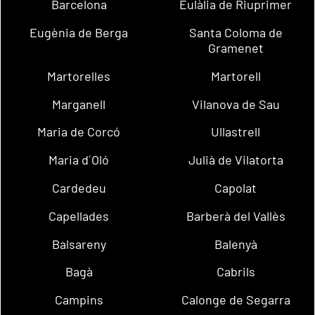
Barcelona
Eulàlia de Riuprimer
Eugènia de Berga
Santa Coloma de
Gramenet
Martorelles
Martorell
Marganell
Vilanova de Sau
Maria de Corcó
Ullastrell
Maria d´Oló
Julià de Vilatorta
Cardedeu
Capolat
Capellades
Barberà del Vallès
Balsareny
Balenyà
Bagà
Cabrils
Campins
Calonge de Segarra