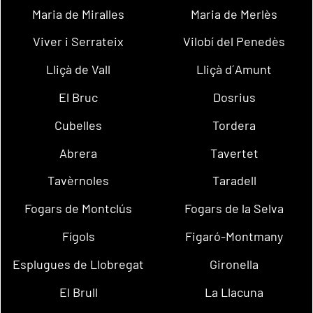
Maria de Miralles
Maria de Merlès
Viver i Serrateix
Vilobí del Penedès
Lliçà de Vall
Lliçà d´Amunt
El Bruc
Dosrius
Cubelles
Tordera
Abrera
Tavertet
Tavèrnoles
Taradell
Fogars de Montclús
Fogars de la Selva
Fígols
Figaró-Montmany
Esplugues de Llobregat
Gironella
El Brull
La Llacuna