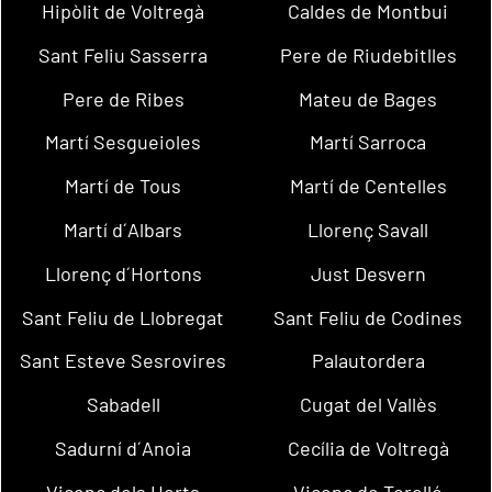
Hipòlit de Voltregà
Caldes de Montbui
Sant Feliu Sasserra
Pere de Riudebitlles
Pere de Ribes
Mateu de Bages
Martí Sesgueioles
Martí Sarroca
Martí de Tous
Martí de Centelles
Martí d´Albars
Llorenç Savall
Llorenç d´Hortons
Just Desvern
Sant Feliu de Llobregat
Sant Feliu de Codines
Sant Esteve Sesrovires
Palautordera
Sabadell
Cugat del Vallès
Sadurní d´Anoia
Cecília de Voltregà
Vicenç dels Horts
Vicenç de Torelló