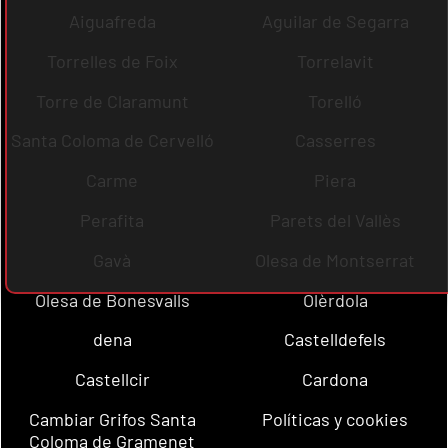
Aiguafreda
Aguilar de Segarra
Torrelles de Foix
Torrelavit
Torre de Claramunt
Torelló
Santa Coloma de Cervelló
Casserres
Carme
Piera
Perafita
Parets del Vallès
Gavà
Olesa de Montserrat
Olesa de Bonesvalls
Olèrdola
dena
Castelldefels
Castellcir
Cardona
Cambiar Grifos Santa
Políticas y cookies
Coloma de Gramenet