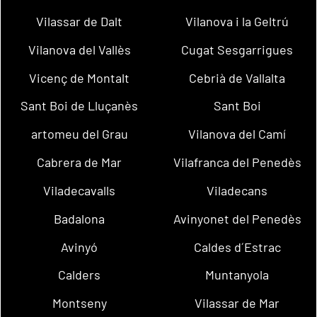
Vilassar de Dalt
Vilanova i la Geltrú
Vilanova del Vallès
Cugat Sesgarrigues
Vicenç de Montalt
Cebrià de Vallalta
Sant Boi de Lluçanès
Sant Boi
artomeu del Grau
Vilanova del Camí
Cabrera de Mar
Vilafranca del Penedès
Viladecavalls
Viladecans
Badalona
Avinyonet del Penedès
Avinyó
Caldes d´Estrac
Calders
Muntanyola
Montseny
Vilassar de Mar