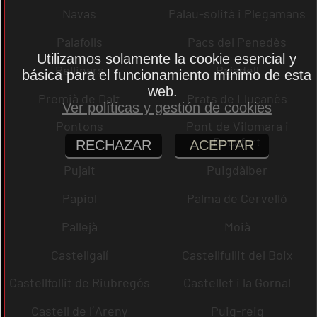
Navas
Palau-solità i Plegamans
Palafolls
Pacs del Penedès
Utilizamos solamente la cookie esencial y
Rellinars
Rajadell
básica para el funcionamiento mínimo de esta
web.
Premià de Dalt
Prats de Lluçanès
Ver políticas y gestión de cookies
Pontons
Pont de Vilomara i
Rocafort
RECHAZAR
ACEPTAR
Pujalt
Puigdàlber
Papiol
Palma de Cervelló
Pallejà
Moià
Castellgalí
Castellfullit del Boix
Castellfollit de Riubregós
Castellet i la Gornal
Castell de l´Areny
Puig-reig