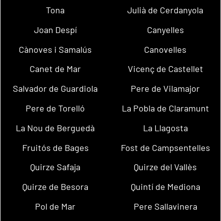
Tona
Julià de Cerdanyola
Joan Despí
Canyelles
Cànoves i Samalús
Canovelles
Canet de Mar
Vicenç de Castellet
Salvador de Guardiola
Pere de Vilamajor
Pere de Torelló
La Pobla de Claramunt
La Nou de Berguedà
La Llagosta
Fruitós de Bages
Fost de Campsentelles
Quirze Safaja
Quirze del Vallès
Quirze de Besora
Quintí de Mediona
Pol de Mar
Pere Sallavinera