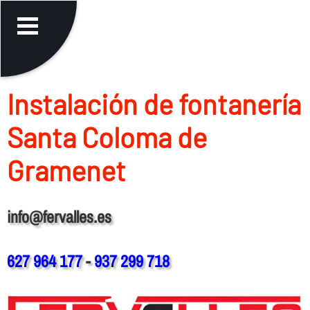
Instalación de fontanerí­a
Santa Coloma de
Gramenet
info@fervalles.es
627 964 177
-
937 299 718