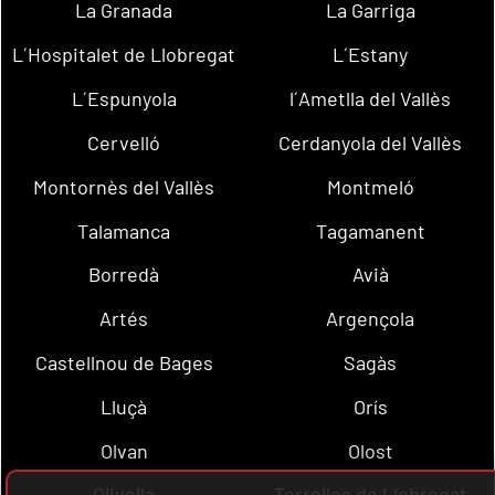
La Granada
La Garriga
L´Hospitalet de Llobregat
L´Estany
L´Espunyola
l´Ametlla del Vallès
Cervelló
Cerdanyola del Vallès
Montornès del Vallès
Montmeló
Talamanca
Tagamanent
Borredà
Avià
Artés
Argençola
Castellnou de Bages
Sagàs
Lluçà
Orís
Olvan
Olost
Olivella
Torrelles de Llobregat