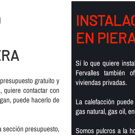
O
INSTALAC
EN PIER
ERA
Sí­ lo que quiere ins
Fervalles también 
 presupuesto gratuito y
viviendas privadas.
 quiere contactar con
rgan, puede hacerlo de
La calefacción puede
gas natural, gas oil, en
la sección presupuesto,
Somos pulcros a la ho