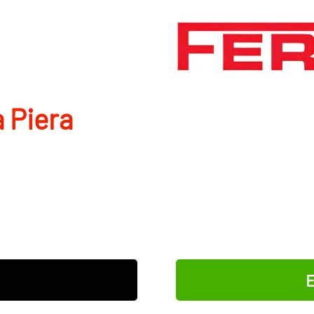
a Piera
E