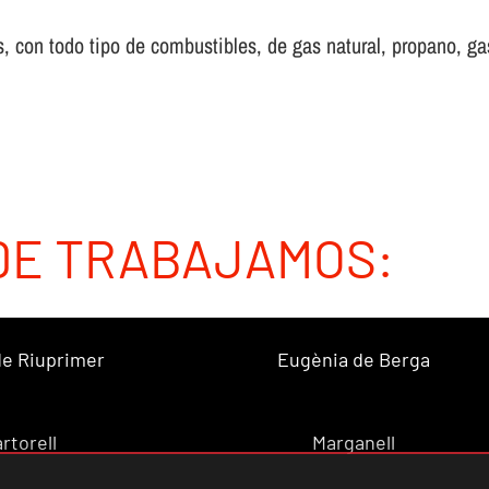
 con todo tipo de combustibles, de gas natural, propano, gas 
DE TRABAJAMOS:
 de Riuprimer
Eugènia de Berga
rtorell
Marganell