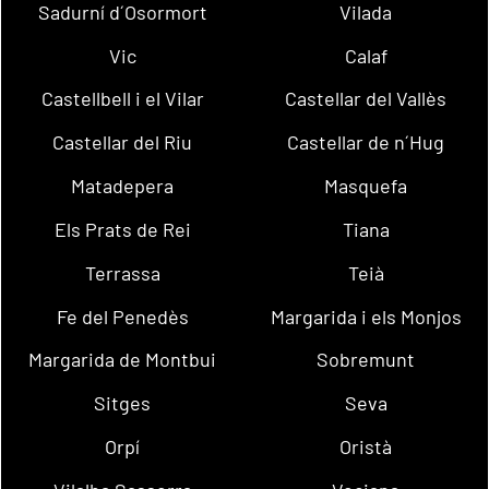
Sadurní d´Osormort
Vilada
Vic
Calaf
Castellbell i el Vilar
Castellar del Vallès
Castellar del Riu
Castellar de n´Hug
Matadepera
Masquefa
Els Prats de Rei
Tiana
Terrassa
Teià
Fe del Penedès
Margarida i els Monjos
Margarida de Montbui
Sobremunt
Sitges
Seva
Orpí
Oristà