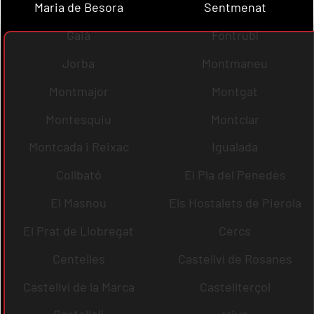
Maria de Besora
Sentmenat
Gaià
Fontrubí
Jorba
Montmaneu
Montmajor
Montgat
Montesquiu
Montclar
Montcada i Reixac
Igualada
Collbató
El Pla del Penedès
El Masnou
Els Hostalets de Pierola
El Prat de Llobregat
Cercs
Centelles
Castellví de Rosanes
Castellví de la Marca
Castellterçol