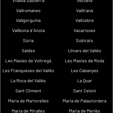
Vilalba Sasserra
Veciana
Vallromanes
Vallirana
Vallgorguina
Vallcebre
Vallbona d´Anoia
Vacarisses
Súria
Subirats
Saldes
Llinars del Vallès
Les Masíes de Voltregà
Les Masies de Roda
Les Franqueses del Vallès
Les Cabanyes
La Roca del Vallès
La Quar
Sant Climent
Sant Celoni
Maria de Martorelles
Maria de Palautordera
Maria de Miralles
Maria de Merlès