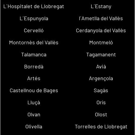
L´Hospitalet de Llobregat
L´Estany
L´Espunyola
l´Ametlla del Vallès
Cervelló
Cerdanyola del Vallès
Montornès del Vallès
Montmeló
Talamanca
Tagamanent
Borredà
Avià
Artés
Argençola
Castellnou de Bages
Sagàs
Lluçà
Orís
Olvan
Olost
Olivella
Torrelles de Llobregat