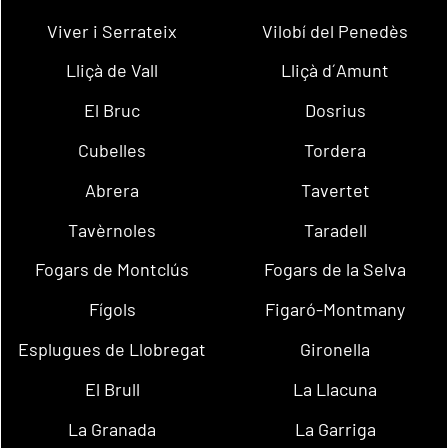
Viver i Serrateix
Vilobí del Penedès
Lliçà de Vall
Lliçà d´Amunt
El Bruc
Dosrius
Cubelles
Tordera
Abrera
Tavertet
Tavèrnoles
Taradell
Fogars de Montclús
Fogars de la Selva
Fígols
Figaró-Montmany
Esplugues de Llobregat
Gironella
El Brull
La Llacuna
La Granada
La Garriga