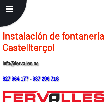
Instalación de fontanerí­a
Castellterçol
info@fervalles.es
627 964 177
-
937 299 718