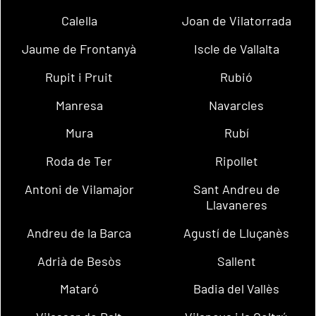
Calella
Joan de Vilatorrada
Jaume de Frontanyà
Iscle de Vallalta
Rupit i Pruit
Rubió
Manresa
Navarcles
Mura
Rubí
Roda de Ter
Ripollet
Antoni de Vilamajor
Sant Andreu de
Llavaneres
Andreu de la Barca
Agustí de Lluçanès
Adrià de Besòs
Sallent
Mataró
Badia del Vallès