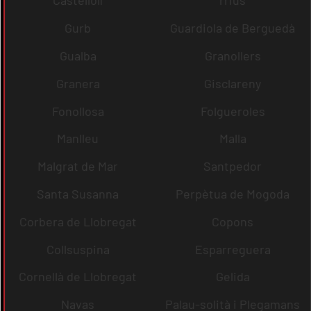
Castellolí
rrius
Gurb
Guardiola de Berguedà
Gualba
Granollers
Granera
Gisclareny
Fonollosa
Folgueroles
Manlleu
Malla
Malgrat de Mar
Santpedor
Santa Susanna
Perpètua de Mogoda
Corbera de Llobregat
Copons
Collsuspina
Esparreguera
Cornellà de Llobregat
Gelida
Navas
Palau-solità i Plegamans