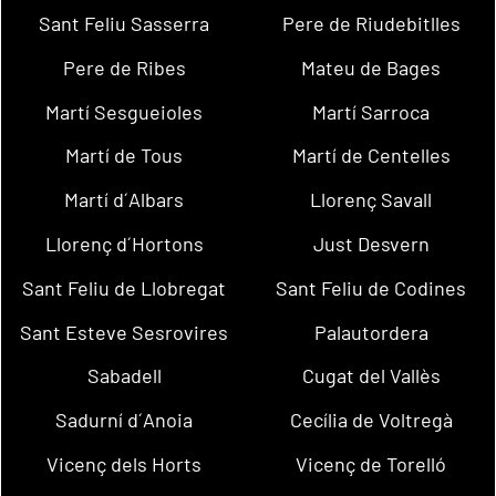
Sant Feliu Sasserra
Pere de Riudebitlles
Pere de Ribes
Mateu de Bages
Martí Sesgueioles
Martí Sarroca
Martí de Tous
Martí de Centelles
Martí d´Albars
Llorenç Savall
Llorenç d´Hortons
Just Desvern
Sant Feliu de Llobregat
Sant Feliu de Codines
Sant Esteve Sesrovires
Palautordera
Sabadell
Cugat del Vallès
Sadurní d´Anoia
Cecília de Voltregà
Vicenç dels Horts
Vicenç de Torelló