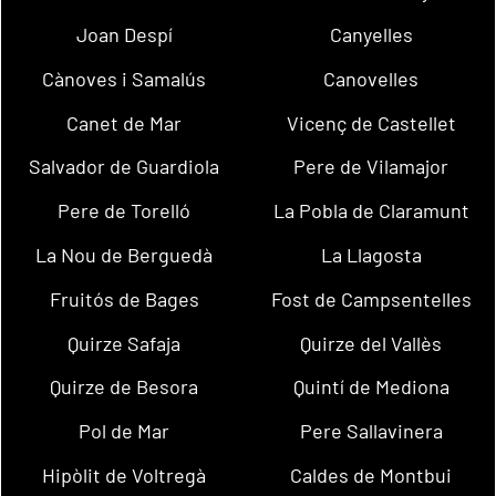
Joan Despí
Canyelles
Cànoves i Samalús
Canovelles
Canet de Mar
Vicenç de Castellet
Salvador de Guardiola
Pere de Vilamajor
Pere de Torelló
La Pobla de Claramunt
La Nou de Berguedà
La Llagosta
Fruitós de Bages
Fost de Campsentelles
Quirze Safaja
Quirze del Vallès
Quirze de Besora
Quintí de Mediona
Pol de Mar
Pere Sallavinera
Hipòlit de Voltregà
Caldes de Montbui