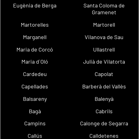
Eugènia de Berga
Santa Coloma de
Gramenet
Martorelles
Martorell
Marganell
Vilanova de Sau
Maria de Corcó
Ullastrell
Maria d´Oló
Julià de Vilatorta
Cardedeu
Capolat
Capellades
Barberà del Vallès
Balsareny
Balenyà
Bagà
Cabrils
Campins
Calonge de Segarra
Callús
Calldetenes