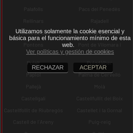
Palafolls
Pacs del Penedès
Rellinars
Rajadell
Utilizamos solamente la cookie esencial y
Premià de Dalt
Prats de Lluçanès
básica para el funcionamiento mínimo de esta
Pontons
Pont de Vilomara i
web.
Rocafort
Ver políticas y gestión de cookies
Pujalt
Puigdàlber
RECHAZAR
ACEPTAR
Papiol
Palma de Cervelló
Pallejà
Moià
Castellgalí
Castellfullit del Boix
Castellfollit de Riubregós
Castellet i la Gornal
Castell de l´Areny
Puig-reig