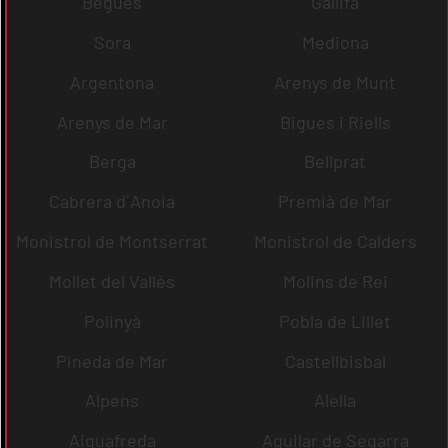
Begues
Gallifa
Sora
Mediona
Argentona
Arenys de Munt
Arenys de Mar
Bigues i Riells
Berga
Bellprat
Cabrera d´Anoia
Premià de Mar
Monistrol de Montserrat
Monistrol de Calders
Mollet del Vallès
Molins de Rei
Polinyà
Pobla de Lillet
Pineda de Mar
Castellbisbal
Alpens
Alella
Aiguafreda
Aguilar de Segarra