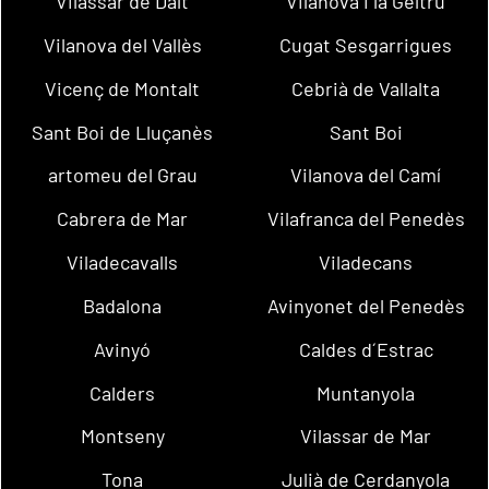
Vilassar de Dalt
Vilanova i la Geltrú
Vilanova del Vallès
Cugat Sesgarrigues
Vicenç de Montalt
Cebrià de Vallalta
Sant Boi de Lluçanès
Sant Boi
artomeu del Grau
Vilanova del Camí
Cabrera de Mar
Vilafranca del Penedès
Viladecavalls
Viladecans
Badalona
Avinyonet del Penedès
Avinyó
Caldes d´Estrac
Calders
Muntanyola
Montseny
Vilassar de Mar
Tona
Julià de Cerdanyola