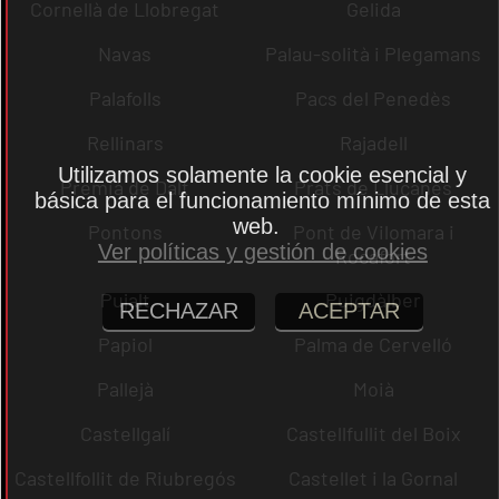
Cornellà de Llobregat
Gelida
Navas
Palau-solità i Plegamans
Palafolls
Pacs del Penedès
Rellinars
Rajadell
Utilizamos solamente la cookie esencial y
Premià de Dalt
Prats de Lluçanès
básica para el funcionamiento mínimo de esta
web.
Pontons
Pont de Vilomara i
Ver políticas y gestión de cookies
Rocafort
Pujalt
Puigdàlber
RECHAZAR
ACEPTAR
Papiol
Palma de Cervelló
Pallejà
Moià
Castellgalí
Castellfullit del Boix
Castellfollit de Riubregós
Castellet i la Gornal