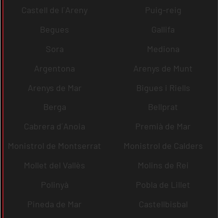
Castell de l´Areny
Puig-reig
Begues
Gallifa
Sora
Mediona
Argentona
Arenys de Munt
Arenys de Mar
Bigues i Riells
Berga
Bellprat
Cabrera d´Anoia
Premià de Mar
Monistrol de Montserrat
Monistrol de Calders
Mollet del Vallès
Molins de Rei
Polinyà
Pobla de Lillet
Pineda de Mar
Castellbisbal