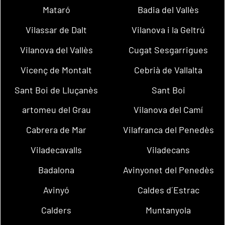
Mataró
Badia del Vallès
Vilassar de Dalt
Vilanova i la Geltrú
Vilanova del Vallès
Cugat Sesgarrigues
Vicenç de Montalt
Cebrià de Vallalta
Sant Boi de Lluçanès
Sant Boi
artomeu del Grau
Vilanova del Camí
Cabrera de Mar
Vilafranca del Penedès
Viladecavalls
Viladecans
Badalona
Avinyonet del Penedès
Avinyó
Caldes d´Estrac
Calders
Muntanyola