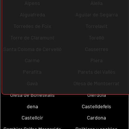
Alpens
Alella
Aiguafreda
Aguilar de Segarra
Torrelles de Foix
Torrelavit
Torre de Claramunt
Torelló
Santa Coloma de Cervelló
Casserres
Carme
Piera
Perafita
Parets del Vallès
Gavà
Olesa de Montserrat
Olesa de Bonesvalls
Olèrdola
dena
Castelldefels
Castellcir
Cardona