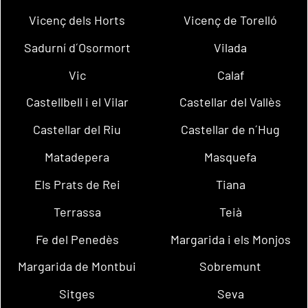
Vicenç dels Horts
Vicenç de Torelló
Sadurní d´Osormort
Vilada
Vic
Calaf
Castellbell i el Vilar
Castellar del Vallès
Castellar del Riu
Castellar de n´Hug
Matadepera
Masquefa
Els Prats de Rei
Tiana
Terrassa
Teià
Fe del Penedès
Margarida i els Monjos
Margarida de Montbui
Sobremunt
Sitges
Seva