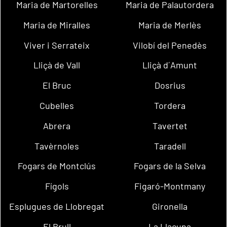
Maria de Martorelles
Maria de Palautordera
Maria de Miralles
Maria de Merlès
Viver i Serrateix
Vilobí del Penedès
Lliçà de Vall
Lliçà d´Amunt
El Bruc
Dosrius
Cubelles
Tordera
Abrera
Tavertet
Tavèrnoles
Taradell
Fogars de Montclús
Fogars de la Selva
Fígols
Figaró-Montmany
Esplugues de Llobregat
Gironella
El Brull
La Llacuna