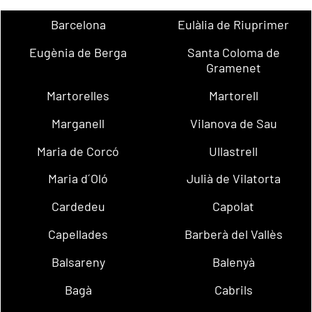
Barcelona
Eulàlia de Riuprimer
Eugènia de Berga
Santa Coloma de
Gramenet
Martorelles
Martorell
Marganell
Vilanova de Sau
Maria de Corcó
Ullastrell
Maria d´Oló
Julià de Vilatorta
Cardedeu
Capolat
Capellades
Barberà del Vallès
Balsareny
Balenyà
Bagà
Cabrils