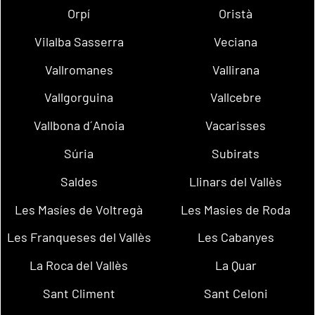
Orpí
Oristà
Vilalba Sasserra
Veciana
Vallromanes
Vallirana
Vallgorguina
Vallcebre
Vallbona d´Anoia
Vacarisses
Súria
Subirats
Saldes
Llinars del Vallès
Les Masíes de Voltregà
Les Masies de Roda
Les Franqueses del Vallès
Les Cabanyes
La Roca del Vallès
La Quar
Sant Climent
Sant Celoni