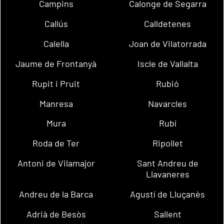
Campins
Calonge de Segarra
Callús
Calldetenes
Calella
Joan de Vilatorrada
Jaume de Frontanyà
Iscle de Vallalta
Rupit i Pruit
Rubió
Manresa
Navarcles
Mura
Rubí
Roda de Ter
Ripollet
Antoni de Vilamajor
Sant Andreu de
Llavaneres
Andreu de la Barca
Agustí de Lluçanès
Adrià de Besòs
Sallent