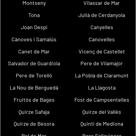
Montseny
Vilassar de Mar
Tona
Julià de Cerdanyola
Joan Despí
Canyelles
Cànoves i Samalús
Canovelles
Canet de Mar
Vicenç de Castellet
Salvador de Guardiola
Pere de Vilamajor
Pere de Torelló
La Pobla de Claramunt
La Nou de Berguedà
La Llagosta
Fruitós de Bages
Fost de Campsentelles
Quirze Safaja
Quirze del Vallès
Quirze de Besora
Quintí de Mediona
Pol de Mar
Pere Sallavinera