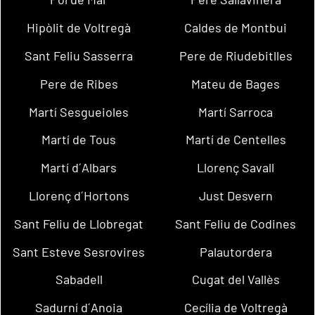
Hipòlit de Voltregà
Caldes de Montbui
Sant Feliu Sasserra
Pere de Riudebitlles
Pere de Ribes
Mateu de Bages
Martí Sesgueioles
Martí Sarroca
Martí de Tous
Martí de Centelles
Martí d´Albars
Llorenç Savall
Llorenç d´Hortons
Just Desvern
Sant Feliu de Llobregat
Sant Feliu de Codines
Sant Esteve Sesrovires
Palautordera
Sabadell
Cugat del Vallès
Sadurní d´Anoia
Cecília de Voltregà