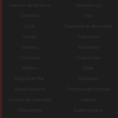
Castellví de la Marca
Castellterçol
Castellolí
rrius
Gurb
Guardiola de Berguedà
Gualba
Granollers
Granera
Gisclareny
Fonollosa
Folgueroles
Manlleu
Malla
Malgrat de Mar
Santpedor
Santa Susanna
Perpètua de Mogoda
Corbera de Llobregat
Copons
Collsuspina
Esparreguera