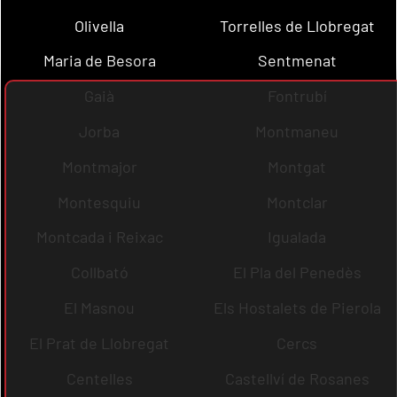
Olivella
Torrelles de Llobregat
Maria de Besora
Sentmenat
Gaià
Fontrubí
Jorba
Montmaneu
Montmajor
Montgat
Montesquiu
Montclar
Montcada i Reixac
Igualada
Collbató
El Pla del Penedès
El Masnou
Els Hostalets de Pierola
El Prat de Llobregat
Cercs
Centelles
Castellví de Rosanes