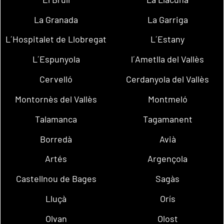
La Granada
La Garriga
L´Hospitalet de Llobregat
L´Estany
L´Espunyola
l´Ametlla del Vallès
Cervelló
Cerdanyola del Vallès
Montornès del Vallès
Montmeló
Talamanca
Tagamanent
Borredà
Avià
Artés
Argençola
Castellnou de Bages
Sagàs
Lluçà
Orís
Olvan
Olost