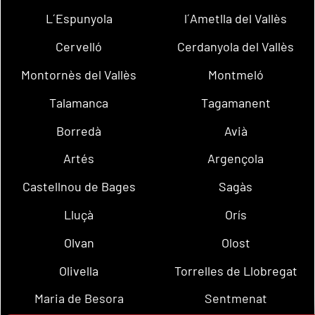
L´Espunyola
l´Ametlla del Vallès
Cervelló
Cerdanyola del Vallès
Montornès del Vallès
Montmeló
Talamanca
Tagamanent
Borredà
Avià
Artés
Argençola
Castellnou de Bages
Sagàs
Lluçà
Orís
Olvan
Olost
Olivella
Torrelles de Llobregat
Maria de Besora
Sentmenat