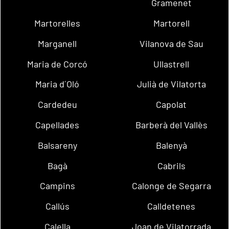
Gramenet
Martorelles
Martorell
Marganell
Vilanova de Sau
Maria de Corcó
Ullastrell
Maria d´Oló
Julià de Vilatorta
Cardedeu
Capolat
Capellades
Barberà del Vallès
Balsareny
Balenyà
Bagà
Cabrils
Campins
Calonge de Segarra
Callús
Calldetenes
Calella
Joan de Vilatorrada