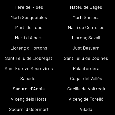
Pere de Ribes
Mateu de Bages
Martí Sesgueioles
Martí Sarroca
Martí de Tous
Martí de Centelles
Martí d´Albars
Llorenç Savall
Llorenç d´Hortons
Just Desvern
Sant Feliu de Llobregat
Sant Feliu de Codines
Sant Esteve Sesrovires
Palautordera
Sabadell
Cugat del Vallès
Sadurní d´Anoia
Cecília de Voltregà
Vicenç dels Horts
Vicenç de Torelló
Sadurní d´Osormort
Vilada