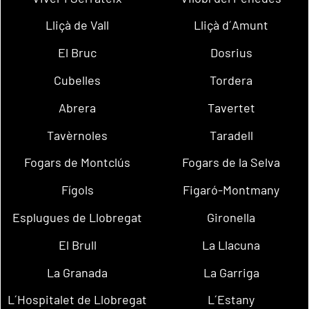
Lliçà de Vall
Lliçà d´Amunt
El Bruc
Dosrius
Cubelles
Tordera
Abrera
Tavertet
Tavèrnoles
Taradell
Fogars de Montclús
Fogars de la Selva
Fígols
Figaró-Montmany
Esplugues de Llobregat
Gironella
El Brull
La Llacuna
La Granada
La Garriga
L´Hospitalet de Llobregat
L´Estany