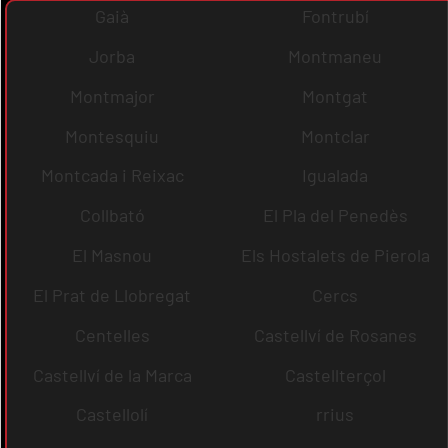
Gaià
Fontrubí
Jorba
Montmaneu
Montmajor
Montgat
Montesquiu
Montclar
Montcada i Reixac
Igualada
Collbató
El Pla del Penedès
El Masnou
Els Hostalets de Pierola
El Prat de Llobregat
Cercs
Centelles
Castellví de Rosanes
Castellví de la Marca
Castellterçol
Castellolí
rrius