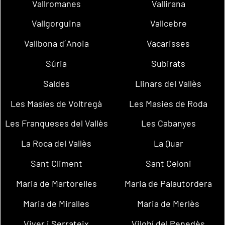
Vallromanes
Vallirana
Vallgorguina
Vallcebre
Vallbona d´Anoia
Vacarisses
Súria
Subirats
Saldes
Llinars del Vallès
Les Masíes de Voltregà
Les Masies de Roda
Les Franqueses del Vallès
Les Cabanyes
La Roca del Vallès
La Quar
Sant Climent
Sant Celoni
Maria de Martorelles
Maria de Palautordera
Maria de Miralles
Maria de Merlès
Viver i Serrateix
Vilobí del Penedès