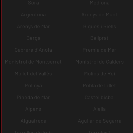
Sora
Mediona
Argentona
Arenys de Munt
Arenys de Mar
Bigues i Riells
Berga
Bellprat
Cabrera d´Anoia
Premià de Mar
Monistrol de Montserrat
Monistrol de Calders
Mollet del Vallès
Molins de Rei
Polinyà
Pobla de Lillet
Pineda de Mar
Castellbisbal
Alpens
Alella
Aiguafreda
Aguilar de Segarra
Torrelles de Foix
Torrelavit