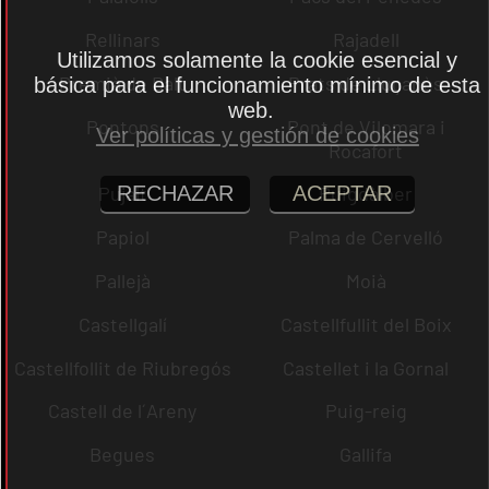
Rellinars
Rajadell
Utilizamos solamente la cookie esencial y
Premià de Dalt
Prats de Lluçanès
básica para el funcionamiento mínimo de esta
web.
Pontons
Pont de Vilomara i
Ver políticas y gestión de cookies
Rocafort
RECHAZAR
ACEPTAR
Pujalt
Puigdàlber
Papiol
Palma de Cervelló
Pallejà
Moià
Castellgalí
Castellfullit del Boix
Castellfollit de Riubregós
Castellet i la Gornal
Castell de l´Areny
Puig-reig
Begues
Gallifa