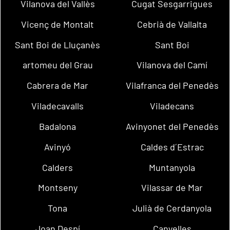
Vilanova del Vallès
Cugat Sesgarrigues
Vicenç de Montalt
Cebrià de Vallalta
Sant Boi de Lluçanès
Sant Boi
artomeu del Grau
Vilanova del Camí
Cabrera de Mar
Vilafranca del Penedès
Viladecavalls
Viladecans
Badalona
Avinyonet del Penedès
Avinyó
Caldes d´Estrac
Calders
Muntanyola
Montseny
Vilassar de Mar
Tona
Julià de Cerdanyola
Joan Despí
Canyelles