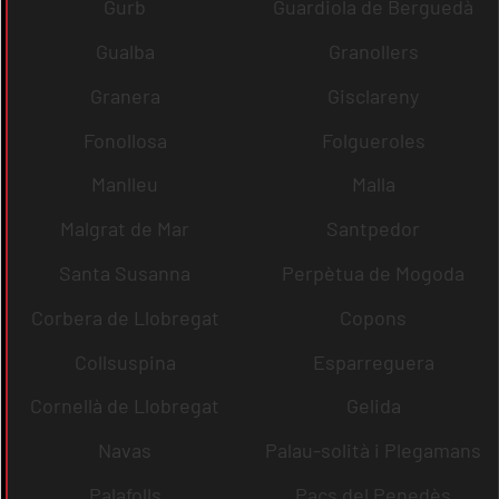
Gurb
Guardiola de Berguedà
Gualba
Granollers
Granera
Gisclareny
Fonollosa
Folgueroles
Manlleu
Malla
Malgrat de Mar
Santpedor
Santa Susanna
Perpètua de Mogoda
Corbera de Llobregat
Copons
Collsuspina
Esparreguera
Cornellà de Llobregat
Gelida
Navas
Palau-solità i Plegamans
Palafolls
Pacs del Penedès