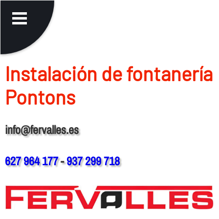
Instalación de fontanerí­a
Pontons
info@fervalles.es
627 964 177
-
937 299 718