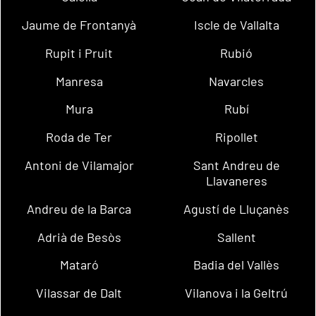
Jaume de Frontanyà
Iscle de Vallalta
Rupit i Pruit
Rubió
Manresa
Navarcles
Mura
Rubí
Roda de Ter
Ripollet
Antoni de Vilamajor
Sant Andreu de
Llavaneres
Andreu de la Barca
Agustí de Lluçanès
Adrià de Besòs
Sallent
Mataró
Badia del Vallès
Vilassar de Dalt
Vilanova i la Geltrú