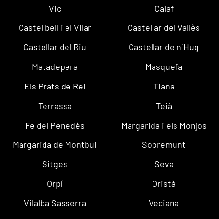
Vic
Calaf
Castellbell i el Vilar
Castellar del Vallès
Castellar del Riu
Castellar de n´Hug
Matadepera
Masquefa
Els Prats de Rei
Tiana
Terrassa
Teià
Fe del Penedès
Margarida i els Monjos
Margarida de Montbui
Sobremunt
Sitges
Seva
Orpí
Oristà
Vilalba Sasserra
Veciana