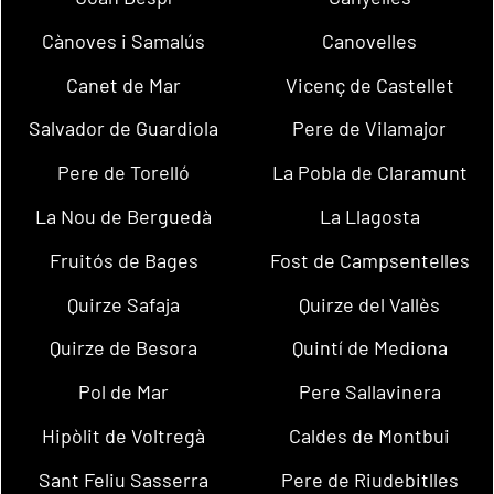
Cànoves i Samalús
Canovelles
Canet de Mar
Vicenç de Castellet
Salvador de Guardiola
Pere de Vilamajor
Pere de Torelló
La Pobla de Claramunt
La Nou de Berguedà
La Llagosta
Fruitós de Bages
Fost de Campsentelles
Quirze Safaja
Quirze del Vallès
Quirze de Besora
Quintí de Mediona
Pol de Mar
Pere Sallavinera
Hipòlit de Voltregà
Caldes de Montbui
Sant Feliu Sasserra
Pere de Riudebitlles