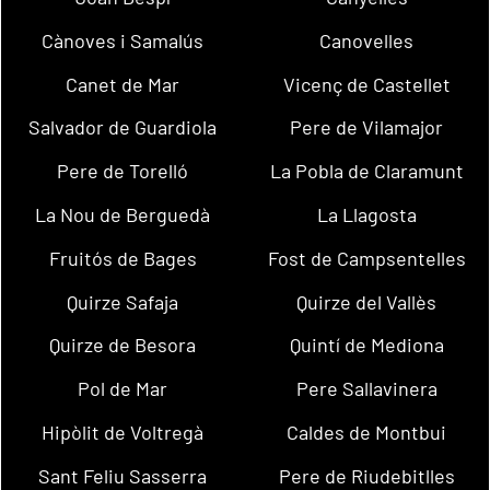
Cànoves i Samalús
Canovelles
Canet de Mar
Vicenç de Castellet
Salvador de Guardiola
Pere de Vilamajor
Pere de Torelló
La Pobla de Claramunt
La Nou de Berguedà
La Llagosta
Fruitós de Bages
Fost de Campsentelles
Quirze Safaja
Quirze del Vallès
Quirze de Besora
Quintí de Mediona
Pol de Mar
Pere Sallavinera
Hipòlit de Voltregà
Caldes de Montbui
Sant Feliu Sasserra
Pere de Riudebitlles