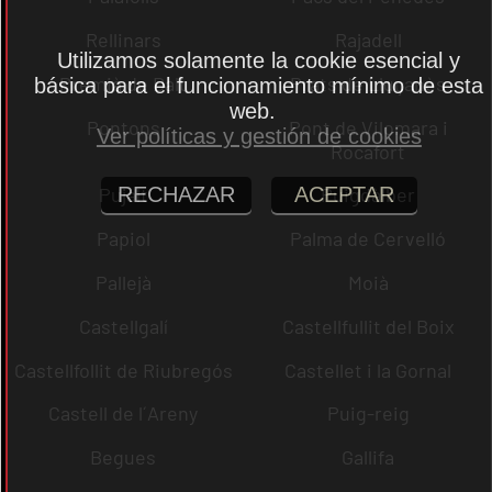
Rellinars
Rajadell
Utilizamos solamente la cookie esencial y
Premià de Dalt
Prats de Lluçanès
básica para el funcionamiento mínimo de esta
web.
Pontons
Pont de Vilomara i
Ver políticas y gestión de cookies
Rocafort
RECHAZAR
ACEPTAR
Pujalt
Puigdàlber
Papiol
Palma de Cervelló
Pallejà
Moià
Castellgalí
Castellfullit del Boix
Castellfollit de Riubregós
Castellet i la Gornal
Castell de l´Areny
Puig-reig
Begues
Gallifa