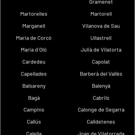
Gramenet
Martorelles
Martorell
Marganell
Vilanova de Sau
Maria de Corcó
Ullastrell
Maria d´Oló
Julià de Vilatorta
Cardedeu
Capolat
Capellades
Barberà del Vallès
Balsareny
Balenyà
Bagà
Cabrils
Campins
Calonge de Segarra
Callús
Calldetenes
Calella
Joan de Vilatorrada