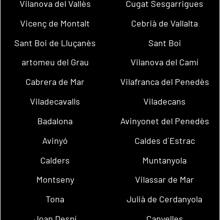
Vilanova del Vallès
Cugat Sesgarrigues
Vicenç de Montalt
Cebrià de Vallalta
Sant Boi de Lluçanès
Sant Boi
artomeu del Grau
Vilanova del Camí
Cabrera de Mar
Vilafranca del Penedès
Viladecavalls
Viladecans
Badalona
Avinyonet del Penedès
Avinyó
Caldes d´Estrac
Calders
Muntanyola
Montseny
Vilassar de Mar
Tona
Julià de Cerdanyola
Joan Despí
Canyelles