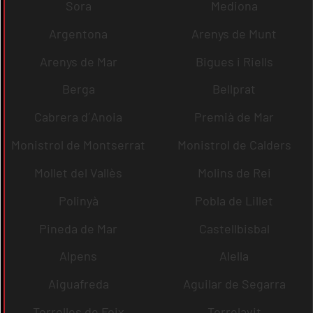
Sora
Mediona
Argentona
Arenys de Munt
Arenys de Mar
Bigues i Riells
Berga
Bellprat
Cabrera d´Anoia
Premià de Mar
Monistrol de Montserrat
Monistrol de Calders
Mollet del Vallès
Molins de Rei
Polinyà
Pobla de Lillet
Pineda de Mar
Castellbisbal
Alpens
Alella
Aiguafreda
Aguilar de Segarra
Torrelles de Foix
Torrelavit