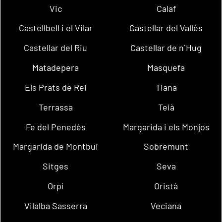
Vic
Calaf
Castellbell i el Vilar
Castellar del Vallès
Castellar del Riu
Castellar de n´Hug
Matadepera
Masquefa
Els Prats de Rei
Tiana
Terrassa
Teià
Fe del Penedès
Margarida i els Monjos
Margarida de Montbui
Sobremunt
Sitges
Seva
Orpí
Oristà
Vilalba Sasserra
Veciana