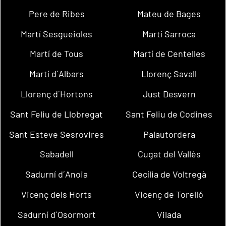
Pere de Ribes
Mateu de Bages
Martí Sesgueioles
Martí Sarroca
Martí de Tous
Martí de Centelles
Martí d´Albars
Llorenç Savall
Llorenç d´Hortons
Just Desvern
Sant Feliu de Llobregat
Sant Feliu de Codines
Sant Esteve Sesrovires
Palautordera
Sabadell
Cugat del Vallès
Sadurní d´Anoia
Cecília de Voltregà
Vicenç dels Horts
Vicenç de Torelló
Sadurní d´Osormort
Vilada