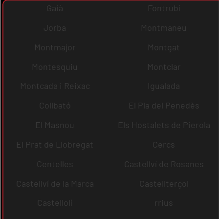
Gaià
Fontrubí
Jorba
Montmaneu
Montmajor
Montgat
Montesquiu
Montclar
Montcada i Reixac
Igualada
Collbató
El Pla del Penedès
El Masnou
Els Hostalets de Pierola
El Prat de Llobregat
Cercs
Centelles
Castellví de Rosanes
Castellví de la Marca
Castellterçol
Castellolí
rrius