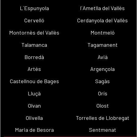
L´Espunyola
l´Ametlla del Vallès
Cervelló
Cerdanyola del Vallès
Montornès del Vallès
Montmeló
Talamanca
Tagamanent
Borredà
Avià
Artés
Argençola
Castellnou de Bages
Sagàs
Lluçà
Orís
Olvan
Olost
Olivella
Torrelles de Llobregat
Maria de Besora
Sentmenat