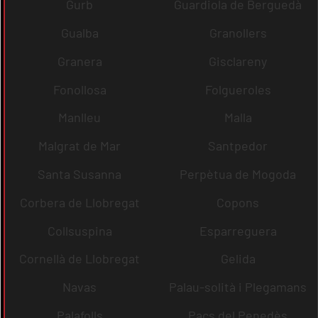
Gurb
Guardiola de Berguedà
Gualba
Granollers
Granera
Gisclareny
Fonollosa
Folgueroles
Manlleu
Malla
Malgrat de Mar
Santpedor
Santa Susanna
Perpètua de Mogoda
Corbera de Llobregat
Copons
Collsuspina
Esparreguera
Cornellà de Llobregat
Gelida
Navas
Palau-solità i Plegamans
Palafolls
Pacs del Penedès