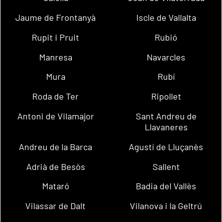
Jaume de Frontanyà
Iscle de Vallalta
Rupit i Pruit
Rubió
Manresa
Navarcles
Mura
Rubí
Roda de Ter
Ripollet
Antoni de Vilamajor
Sant Andreu de
Llavaneres
Andreu de la Barca
Agustí de Lluçanès
Adrià de Besòs
Sallent
Mataró
Badia del Vallès
Vilassar de Dalt
Vilanova i la Geltrú