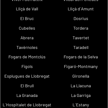
Lliçà de Vall
Lliçà d´Amunt
El Bruc
Dosrius
Cubelles
Tordera
Abrera
Tavertet
Tavèrnoles
Taradell
Fogars de Montclús
Fogars de la Selva
Fígols
Figaró-Montmany
Esplugues de Llobregat
Gironella
El Brull
La Llacuna
La Granada
La Garriga
L´Hospitalet de Llobregat
L´Estany