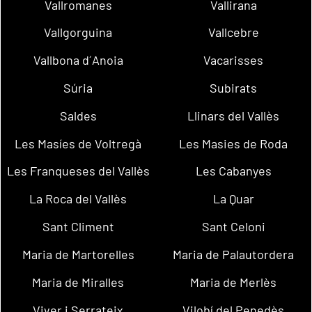
Vallromanes
Vallirana
Vallgorguina
Vallcebre
Vallbona d´Anoia
Vacarisses
Súria
Subirats
Saldes
Llinars del Vallès
Les Masíes de Voltregà
Les Masies de Roda
Les Franqueses del Vallès
Les Cabanyes
La Roca del Vallès
La Quar
Sant Climent
Sant Celoni
Maria de Martorelles
Maria de Palautordera
Maria de Miralles
Maria de Merlès
Viver i Serrateix
Vilobí del Penedès