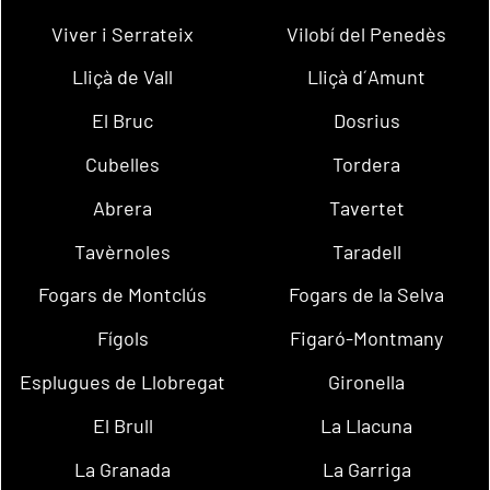
Viver i Serrateix
Vilobí del Penedès
Lliçà de Vall
Lliçà d´Amunt
El Bruc
Dosrius
Cubelles
Tordera
Abrera
Tavertet
Tavèrnoles
Taradell
Fogars de Montclús
Fogars de la Selva
Fígols
Figaró-Montmany
Esplugues de Llobregat
Gironella
El Brull
La Llacuna
La Granada
La Garriga