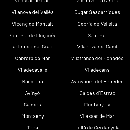
Vilassar de Dalt
Vilanova i la Geltrú
Vilanova del Vallès
Cugat Sesgarrigues
Vicenç de Montalt
Cebrià de Vallalta
Sant Boi de Lluçanès
Sant Boi
artomeu del Grau
Vilanova del Camí
Cabrera de Mar
Vilafranca del Penedès
Viladecavalls
Viladecans
Badalona
Avinyonet del Penedès
Avinyó
Caldes d´Estrac
Calders
Muntanyola
Montseny
Vilassar de Mar
Tona
Julià de Cerdanyola