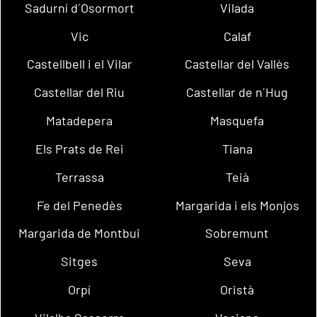
Sadurní d´Osormort
Vilada
Vic
Calaf
Castellbell i el Vilar
Castellar del Vallès
Castellar del Riu
Castellar de n´Hug
Matadepera
Masquefa
Els Prats de Rei
Tiana
Terrassa
Teià
Fe del Penedès
Margarida i els Monjos
Margarida de Montbui
Sobremunt
Sitges
Seva
Orpí
Oristà