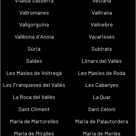
Vilalba Sasserra
Veciana
Vallromanes
Vallirana
Vallgorguina
Vallcebre
Vallbona d´Anoia
Vacarisses
Súria
Subirats
Saldes
Llinars del Vallès
Les Masíes de Voltregà
Les Masies de Roda
Les Franqueses del Vallès
Les Cabanyes
La Roca del Vallès
La Quar
Sant Climent
Sant Celoni
Maria de Martorelles
Maria de Palautordera
Maria de Miralles
Maria de Merlès