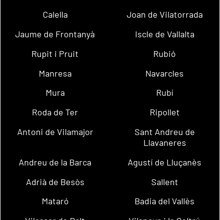
Calella
Joan de Vilatorrada
Jaume de Frontanyà
Iscle de Vallalta
Rupit i Pruit
Rubió
Manresa
Navarcles
Mura
Rubí
Roda de Ter
Ripollet
Antoni de Vilamajor
Sant Andreu de
Llavaneres
Andreu de la Barca
Agustí de Lluçanès
Adrià de Besòs
Sallent
Mataró
Badia del Vallès