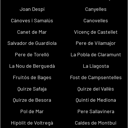
Joan Despí
Canyelles
Cànoves i Samalús
Canovelles
Canet de Mar
Vicenç de Castellet
Salvador de Guardiola
Pere de Vilamajor
Pere de Torelló
La Pobla de Claramunt
La Nou de Berguedà
La Llagosta
Fruitós de Bages
Fost de Campsentelles
Quirze Safaja
Quirze del Vallès
Quirze de Besora
Quintí de Mediona
Pol de Mar
Pere Sallavinera
Hipòlit de Voltregà
Caldes de Montbui