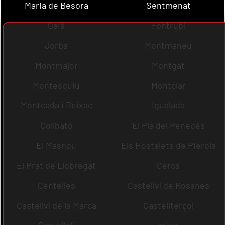
Maria de Besora
Sentmenat
Gaià
Fontrubí
Jorba
Montmaneu
Montmajor
Montgat
Montesquiu
Montclar
Montcada i Reixac
Igualada
Collbató
El Pla del Penedès
El Masnou
Els Hostalets de Pierola
El Prat de Llobregat
Cercs
Centelles
Castellví de Rosanes
Castellví de la Marca
Castellterçol