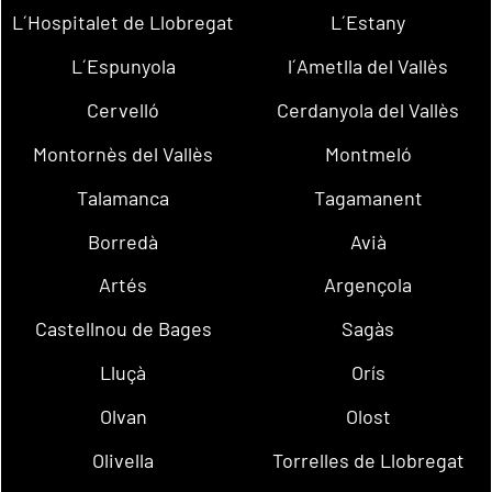
L´Hospitalet de Llobregat
L´Estany
L´Espunyola
l´Ametlla del Vallès
Cervelló
Cerdanyola del Vallès
Montornès del Vallès
Montmeló
Talamanca
Tagamanent
Borredà
Avià
Artés
Argençola
Castellnou de Bages
Sagàs
Lluçà
Orís
Olvan
Olost
Olivella
Torrelles de Llobregat