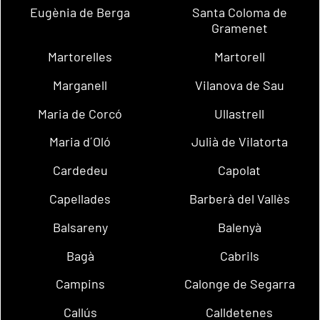
Eugènia de Berga
Santa Coloma de
Gramenet
Martorelles
Martorell
Marganell
Vilanova de Sau
Maria de Corcó
Ullastrell
Maria d´Oló
Julià de Vilatorta
Cardedeu
Capolat
Capellades
Barberà del Vallès
Balsareny
Balenyà
Bagà
Cabrils
Campins
Calonge de Segarra
Callús
Calldetenes