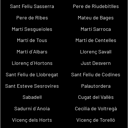
Sant Feliu Sasserra
Pere de Riudebitlles
Pere de Ribes
Mateu de Bages
Martí Sesgueioles
Martí Sarroca
Martí de Tous
Martí de Centelles
Martí d´Albars
Llorenç Savall
Llorenç d´Hortons
Just Desvern
Sant Feliu de Llobregat
Sant Feliu de Codines
Sant Esteve Sesrovires
Palautordera
Sabadell
Cugat del Vallès
Sadurní d´Anoia
Cecília de Voltregà
Vicenç dels Horts
Vicenç de Torelló