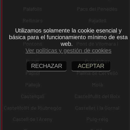
Palafolls
Pacs del Penedès
Rellinars
Rajadell
Utilizamos solamente la cookie esencial y
Premià de Dalt
Prats de Lluçanès
básica para el funcionamiento mínimo de esta
Pontons
Pont de Vilomara i
web.
Rocafort
Ver políticas y gestión de cookies
Pujalt
Puigdàlber
RECHAZAR
ACEPTAR
Papiol
Palma de Cervelló
Pallejà
Moià
Castellgalí
Castellfullit del Boix
Castellfollit de Riubregós
Castellet i la Gornal
Castell de l´Areny
Puig-reig