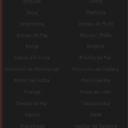
Begues
Gallifa
Sora
Mediona
Argentona
Arenys de Munt
Arenys de Mar
Bigues i Riells
Berga
Bellprat
Cabrera d´Anoia
Premià de Mar
Monistrol de Montserrat
Monistrol de Calders
Mollet del Vallès
Molins de Rei
Polinyà
Pobla de Lillet
Pineda de Mar
Castellbisbal
Alpens
Alella
Aiguafreda
Aguilar de Segarra