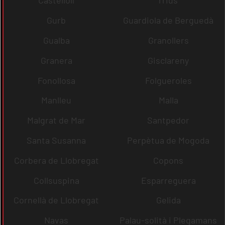
Castellolí
rrius
Gurb
Guardiola de Berguedà
Gualba
Granollers
Granera
Gisclareny
Fonollosa
Folgueroles
Manlleu
Malla
Malgrat de Mar
Santpedor
Santa Susanna
Perpètua de Mogoda
Corbera de Llobregat
Copons
Collsuspina
Esparreguera
Cornellà de Llobregat
Gelida
Navas
Palau-solità i Plegamans