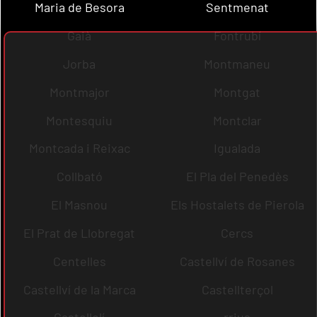
Maria de Besora
Sentmenat
Gaià
Fontrubí
Jorba
Montmaneu
Montmajor
Montgat
Montesquiu
Montclar
Montcada i Reixac
Igualada
Collbató
El Pla del Penedès
El Masnou
Els Hostalets de Pierola
El Prat de Llobregat
Cercs
Centelles
Castellví de Rosanes
Castellví de la Marca
Castellterçol