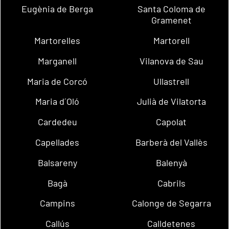
Eugènia de Berga
Santa Coloma de
Gramenet
Martorelles
Martorell
Marganell
Vilanova de Sau
Maria de Corcó
Ullastrell
Maria d´Oló
Julià de Vilatorta
Cardedeu
Capolat
Capellades
Barberà del Vallès
Balsareny
Balenyà
Bagà
Cabrils
Campins
Calonge de Segarra
Callús
Calldetenes