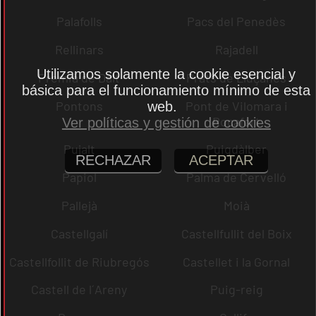
Palafolls
Pacs del Penedès
Rellinars
Rajadell
Utilizamos solamente la cookie esencial y
Premià de Dalt
Prats de Lluçanès
básica para el funcionamiento mínimo de esta
Pontons
Pont de Vilomara i
web.
Rocafort
Ver políticas y gestión de cookies
Pujalt
Puigdàlber
RECHAZAR
ACEPTAR
Papiol
Palma de Cervelló
Pallejà
Moià
Castellgalí
Castellfullit del Boix
Castellfollit de Riubregós
Castellet i la Gornal
Castell de l´Areny
Puig-reig