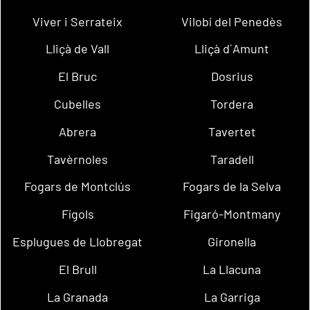
Viver i Serrateix
Vilobí del Penedès
Lliçà de Vall
Lliçà d´Amunt
El Bruc
Dosrius
Cubelles
Tordera
Abrera
Tavertet
Tavèrnoles
Taradell
Fogars de Montclús
Fogars de la Selva
Fígols
Figaró-Montmany
Esplugues de Llobregat
Gironella
El Brull
La Llacuna
La Granada
La Garriga