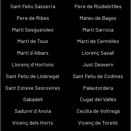
Sant Feliu Sasserra
Pere de Riudebitlles
Pere de Ribes
Mateu de Bages
Martí Sesgueioles
Martí Sarroca
Martí de Tous
Martí de Centelles
Martí d´Albars
Llorenç Savall
Llorenç d´Hortons
Just Desvern
Sant Feliu de Llobregat
Sant Feliu de Codines
Sant Esteve Sesrovires
Palautordera
Sabadell
Cugat del Vallès
Sadurní d´Anoia
Cecília de Voltregà
Vicenç dels Horts
Vicenç de Torelló