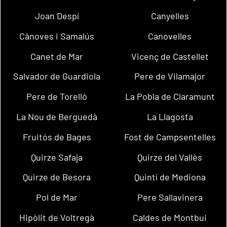
Joan Despí
Canyelles
Cànoves i Samalús
Canovelles
Canet de Mar
Vicenç de Castellet
Salvador de Guardiola
Pere de Vilamajor
Pere de Torelló
La Pobla de Claramunt
La Nou de Berguedà
La Llagosta
Fruitós de Bages
Fost de Campsentelles
Quirze Safaja
Quirze del Vallès
Quirze de Besora
Quintí de Mediona
Pol de Mar
Pere Sallavinera
Hipòlit de Voltregà
Caldes de Montbui