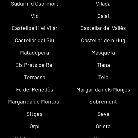
Sadurní d´Osormort
Vilada
Vic
Calaf
Castellbell i el Vilar
Castellar del Vallès
Castellar del Riu
Castellar de n´Hug
Matadepera
Masquefa
Els Prats de Rei
Tiana
Terrassa
Teià
Fe del Penedès
Margarida i els Monjos
Margarida de Montbui
Sobremunt
Sitges
Seva
Orpí
Oristà