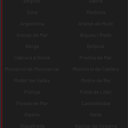
Begues
Gallifa
Sora
Mediona
Argentona
Arenys de Munt
Arenys de Mar
Bigues i Riells
Berga
Bellprat
Cabrera d´Anoia
Premià de Mar
Monistrol de Montserrat
Monistrol de Calders
Mollet del Vallès
Molins de Rei
Polinyà
Pobla de Lillet
Pineda de Mar
Castellbisbal
Alpens
Alella
Aiguafreda
Aguilar de Segarra