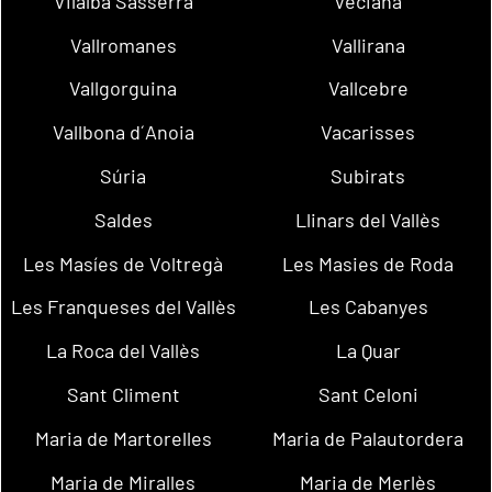
Vilalba Sasserra
Veciana
Vallromanes
Vallirana
Vallgorguina
Vallcebre
Vallbona d´Anoia
Vacarisses
Súria
Subirats
Saldes
Llinars del Vallès
Les Masíes de Voltregà
Les Masies de Roda
Les Franqueses del Vallès
Les Cabanyes
La Roca del Vallès
La Quar
Sant Climent
Sant Celoni
Maria de Martorelles
Maria de Palautordera
Maria de Miralles
Maria de Merlès