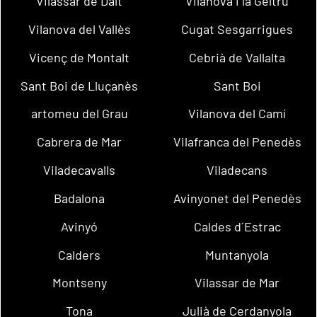
Vilassar de Dalt
Vilanova i la Geltrú
Vilanova del Vallès
Cugat Sesgarrigues
Vicenç de Montalt
Cebrià de Vallalta
Sant Boi de Lluçanès
Sant Boi
artomeu del Grau
Vilanova del Camí
Cabrera de Mar
Vilafranca del Penedès
Viladecavalls
Viladecans
Badalona
Avinyonet del Penedès
Avinyó
Caldes d´Estrac
Calders
Muntanyola
Montseny
Vilassar de Mar
Tona
Julià de Cerdanyola