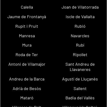
Calella
Joan de Vilatorrada
Jaume de Frontanyà
Iscle de Vallalta
Rupit i Pruit
Rubió
Manresa
Navarcles
Mura
Rubí
Roda de Ter
Ripollet
Antoni de Vilamajor
Sant Andreu de
Llavaneres
Andreu de la Barca
Agustí de Lluçanès
Adrià de Besòs
Sallent
Mataró
Badia del Vallès