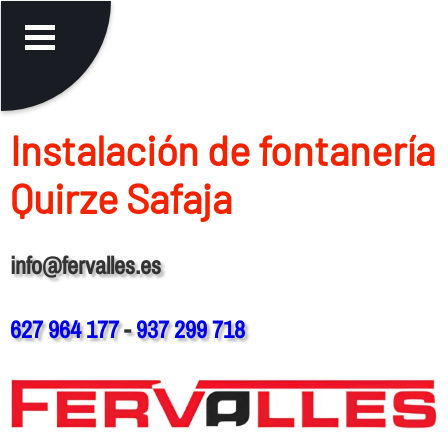
Instalación de fontanerí­a
Quirze Safaja
info@fervalles.es
627 964 177
-
937 299 718