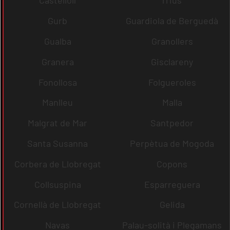
Castellolí
rrius
Gurb
Guardiola de Berguedà
Gualba
Granollers
Granera
Gisclareny
Fonollosa
Folgueroles
Manlleu
Malla
Malgrat de Mar
Santpedor
Santa Susanna
Perpètua de Mogoda
Corbera de Llobregat
Copons
Collsuspina
Esparreguera
Cornellà de Llobregat
Gelida
Navas
Palau-solità i Plegamans