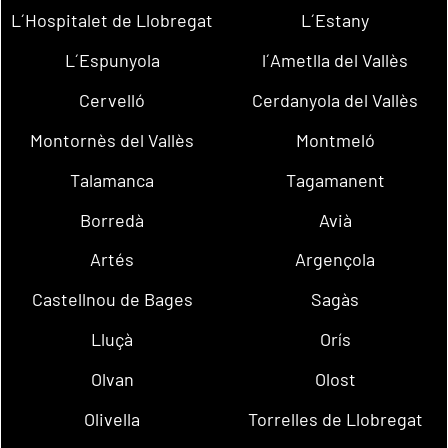
L´Hospitalet de Llobregat
L´Estany
L´Espunyola
l´Ametlla del Vallès
Cervelló
Cerdanyola del Vallès
Montornès del Vallès
Montmeló
Talamanca
Tagamanent
Borredà
Avià
Artés
Argençola
Castellnou de Bages
Sagàs
Lluçà
Orís
Olvan
Olost
Olivella
Torrelles de Llobregat