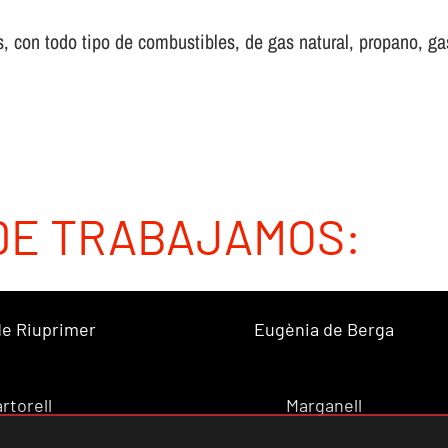
 con todo tipo de combustibles, de gas natural, propano, gas 
DE TRABAJAMOS:
 de Riuprimer
Eugènia de Berga
rtorell
Marganell