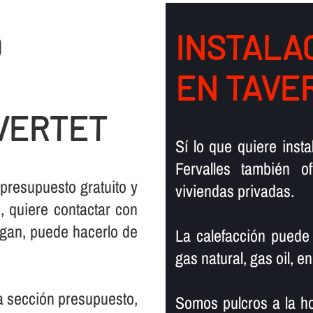
O
INSTALAC
EN TAVE
VERTET
Sí­ lo que quiere ins
Fervalles también 
 presupuesto gratuito y
viviendas privadas.
 quiere contactar con
rgan, puede hacerlo de
La calefacción puede
gas natural, gas oil, en
la sección presupuesto,
Somos pulcros a la ho