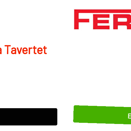
a Tavertet
E