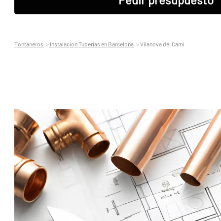
Fontaneros
Instalacion Tuberias en Barcelona
Vilanova del Camí