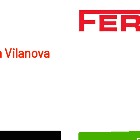
a Vilanova
E