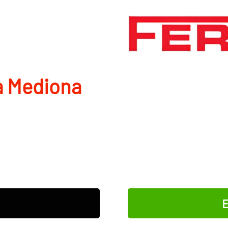
­a Mediona
E