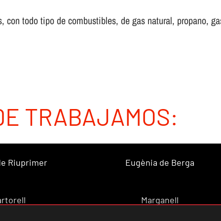
 con todo tipo de combustibles, de gas natural, propano, gas 
DE TRABAJAMOS:
 de Riuprimer
Eugènia de Berga
rtorell
Marganell